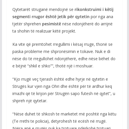
Qytetarët struganë mendojnë se
rikonkstruimi i këtij
segmenti rrugor është jetik për qytetin
por nga ana
tjetër shprehen
pesimistë
nëse ndonjëherë do arrijnë
ta shohin të realizuar këtë projekt.
Ka vite që premtohet rregullimi i kësaj rruge, thonë se
paska probleme me shpronësimin e tokave. Nuk e di
nëse do të rregullohet ndonjëherë, edhe nëse bëhet do
e bëjnë “shkil e shko””, thotë një i moshuar.
“Kjo rrugë veç tjerash është edhe hyrje në qytetin e
Strugës kur vjen nga Ohri dhe është për të ardhur keq
imazhi që të krijon për Strugën sapo futesh në qytet”, u
shpreh një qytetar.
“Nëse duhet të shkosh te marketet më poshtë nga këtu
(Te rrethi te policia), detyrohesh të ecësh në rrugë.
Njëra anë e rrugës nuk ka trotuare ndërkohë trotuari