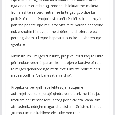
nga ana tjetër është gjithmonë i bllokuar me makina.
Ironia është se pak metra më lartë gati çdo ditë ka
policë të cilët i dënojnë qytetarët të cilët kalojnë rrugën
pak më poshtë apo më lartë vizave të bardha ndërkohë
nuk e shohin të nevojshme ti dënojnë shoferët e pa
përgjegjshëm ti lirojnë hapësirat publike”, u shpreh një
qytetare.
Rikonstruimi i rrugës turistike, projekt i cili duhej të ishte
përfunduar veçmë, parashikon hapjen e korsive të reja
të rrugës qendrore nga rreth-rrotullimi “te policia” deri
rreth rrotullimi “te banesat e verdha”.
Projekti ka për qellim të lehtësojë lëvizjen e
automjeteve, të sigurojë qindra vend-parkime të reja,
trotuare për këmbësorë, shteg për biçikleta, kanalizim
atmosferik, ndriçim rrugor dhe sistem tërësisht të ri për
grumbullimin e kabllove elektrike nën tokë.