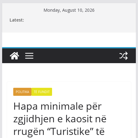
Skip
Monday, August 10, 2026
to
Latest:
content
POLITIKA
TË FUNDIT
Hapa minimale për
zgjidhjen e kaosit në
rrugën “Turistike” të