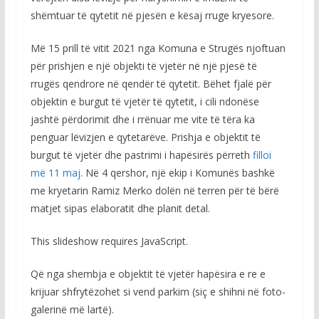
shëmtuar të qytetit në pjesën e kësaj rruge kryesore.
Më 15 prill të vitit 2021 nga Komuna e Strugës njoftuan
për prishjen e një objekti të vjetër në një pjesë të
rrugës qendrore në qendër të qytetit. Bëhet fjalë për
objektin e burgut të vjetër të qytetit, i cili ndonëse
jashtë përdorimit dhe i rrënuar me vite të tëra ka
penguar lëvizjen e qytetarëve. Prishja e objektit të
burgut të vjetër dhe pastrimi i hapësirës përreth
filloi
më 11 maj
. Në 4 qershor, një ekip i Komunës bashkë
me kryetarin Ramiz Merko dolën në terren për të bërë
matjet sipas elaboratit dhe planit detal.
This slideshow requires JavaScript.
Që nga shembja e objektit të vjetër hapësira e re e
krijuar shfrytëzohet si vend parkim (siç e shihni në foto-
galerinë më lartë).