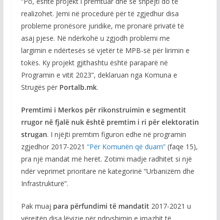
“Po, është projekt i premtuar dhe së shpejti do të
realizohet. Jemi në procedurë për të zgjedhur disa
probleme pronësore juridike, me pronarë privatë të
asaj pjese. Në ndërkohë u zgjodh problemi me
largimin e ndërtesës së vjetër të MPB-së për lirimin e
tokës. Ky projekt gjithashtu është paraparë në
Programin e vitit 2023”, deklaruan nga Komuna e
Strugës për
Portalb.mk
.
Premtimi i Merkos për rikonstruimin e segmentit
rrugor në fjalë nuk është premtim i ri për elektoratin
strugan
. I njëjti premtim figuron edhe në programin
zgjedhor 2017-2021
“Për Komunën që duam”
(faqe 15),
pra një mandat më herët. Zotimi madje radhitet si një
ndër veprimet prioritare në kategorinë “Urbanizëm dhe
Infrastrukturë”.
Pak muaj
para përfundimi të mandatit
2017-2021 u
vërejtën disa lëvizje për ndryshimin e imazhit të