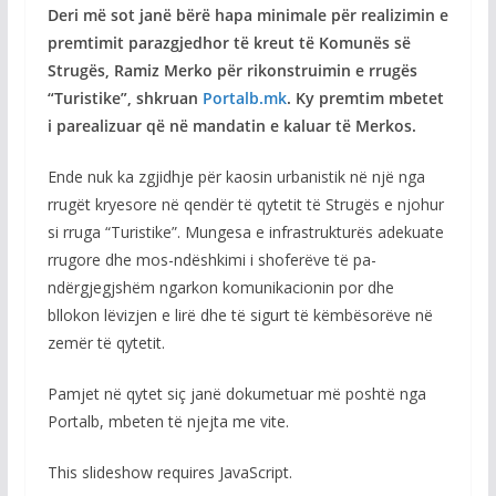
Deri më sot janë bërë hapa minimale për realizimin e
premtimit parazgjedhor të kreut të Komunës së
Strugës, Ramiz Merko për rikonstruimin e rrugës
“Turistike”, shkruan
Portalb.mk
. Ky premtim mbetet
i parealizuar që në mandatin e kaluar të Merkos.
Ende nuk ka zgjidhje për kaosin urbanistik në një nga
rrugët kryesore në qendër të qytetit të Strugës e njohur
si rruga “Turistike”. Mungesa e infrastrukturës adekuate
rrugore dhe mos-ndëshkimi i shoferëve të pa-
ndërgjegjshëm ngarkon komunikacionin por dhe
bllokon lëvizjen e lirë dhe të sigurt të këmbësorëve në
zemër të qytetit.
Pamjet në qytet siç janë dokumetuar më poshtë nga
Portalb, mbeten të njejta me vite.
This slideshow requires JavaScript.