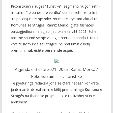
Rikonstruimi i rrugës “Turistike” (segmenti rrugor rreth-
rrotullimi “te banesat e verdha” deri te rreth-rrotullimi
“te policia) ishte një ndër zotimet e kryetarit aktual të
Komunës së Strugës, Ramiz Merko, gjatë fushatës
parazgjedhore në zgjedhjet lokale të vitit 2021. Edhe
pas më shumë se një viti nga marrja e mandatit të ri në
krye të Komunës së Strugës, në realizimin e këtij
premtimi
nuk është bërë ende asgjë.
Agjenda e Blertë 2021 -2025- Ramiz Merko /
Rekonstruimi i rr. Turistike
Të pyetur nga redaksia jonë se çfarë hapash konkrete
janë marrë në realizimin e këtij premtimi nga
Komuna e
Strugës
na thanë se projekti do të realizohet vitin e
ardhshëm.