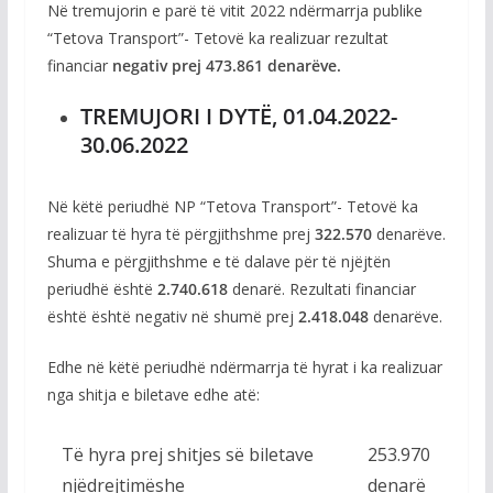
Në tremujorin e parë të vitit 2022 ndërmarrja publike
“Tetova Transport”- Tetovë ka realizuar rezultat
financiar
negativ prej 473.861 denarëve.
TREMUJORI I DYTË,
01.04.2022-
30.06.2022
Në këtë periudhë NP “Tetova Transport”- Tetovë ka
realizuar të hyra të përgjithshme prej
322.570
denarëve.
Shuma e përgjithshme e të dalave për të njëjtën
periudhë është
2.740.618
denarë. Rezultati financiar
është është negativ në shumë prej
2.418.048
denarëve.
Edhe në këtë periudhë ndërmarrja të hyrat i ka realizuar
nga shitja e biletave edhe atë:
Të hyra prej shitjes së biletave
253.970
njëdrejtimëshe
denarë