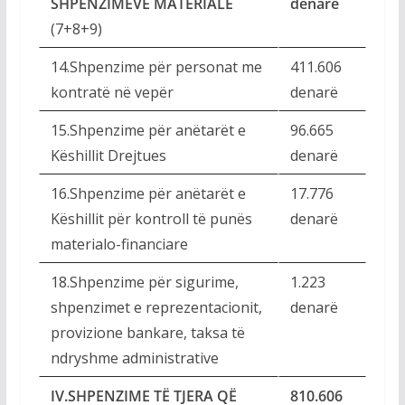
SHPENZIMEVE MATERIALE
denarë
(7+8+9)
14.Shpenzime për personat me
411.606
kontratë në vepër
denarë
15.Shpenzime për anëtarët e
96.665
Këshillit Drejtues
denarë
16.Shpenzime për anëtarët e
17.776
Këshillit për kontroll të punës
denarë
materialo-financiare
18.Shpenzime për sigurime,
1.223
shpenzimet e reprezentacionit,
denarë
provizione bankare, taksa të
ndryshme administrative
IV.SHPENZIME TË TJERA QË
810.606