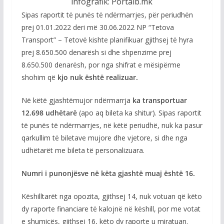
infografik: Portalb.mk
Sipas raportit të punës të ndërmarrjes, për periudhën
prej 01.01.2022 deri më 30.06.2022 NP “Tetova
Transport” – Tetovë kishte planifikuar gjithsej të hyra
prej 8.650.500 denarësh si dhe shpenzime prej
8.650.500 denarësh, por nga shifrat e mësipërme
shohim që
kjo nuk është realizuar.
Në këtë gjashtëmujor ndërmarrja
ka transportuar
12.698 udhëtarë
(apo aq bileta ka shitur). Sipas raportit
të punës të ndërmarrjes, në këtë periudhë, nuk ka pasur
qarkullim të biletave mujore dhe vjetore, si dhe nga
udhëtarët me bileta të personalizuara.
Numri i punonjësve në këta gjashtë muaj është 16.
Këshilltarët nga opozita, gjithsej 14, nuk votuan që këto
dy raporte financiare të kalojnë në këshill, por me votat
e shumicës, gjithsej 16, këto dy raporte u miratuan.