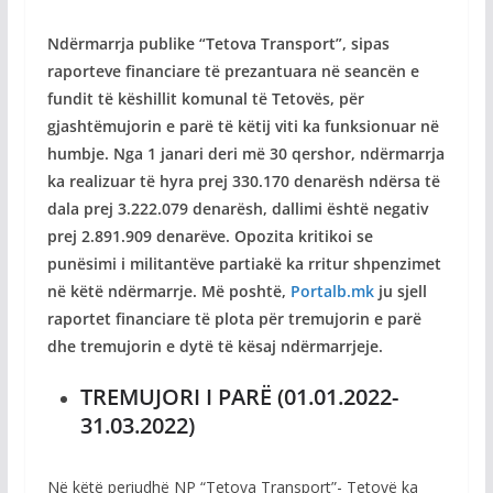
Ndërmarrja publike “Tetova Transport”, sipas
raporteve financiare të prezantuara në seancën e
fundit të këshillit komunal të Tetovës, për
gjashtëmujorin e parë të këtij viti ka funksionuar në
humbje. Nga 1 janari deri më 30 qershor, ndërmarrja
ka realizuar të hyra prej 330.170 denarësh ndërsa të
dala prej 3.222.079 denarësh, dallimi është negativ
prej 2.891.909 denarëve. Opozita kritikoi se
punësimi i militantëve partiakë ka rritur shpenzimet
në këtë ndërmarrje. Më poshtë,
Portalb.mk
ju sjell
raportet financiare të plota për tremujorin e parë
dhe tremujorin e dytë të kësaj ndërmarrjeje.
TREMUJORI I PARË (01.01.2022-
31.03.2022)
Në këtë periudhë NP “Tetova Transport”- Tetovë ka