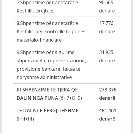
7.Shpenzime për anëtarët e
96.665
Këshillit Drejtues
denarë
8.Shpenzime për anëtarët e
17.776
Këshillit për kontrolle të punës
denarë
materialo-financiare
9.Shpenzime për sigurime,
31.935
shpenzimet e reprezentacionit,
denarë
provizione bankare, taksa të
ndryshme administrative
III.SHPENZIME TË TJERA QË
278.376
DALIN NGA PUNA
(6+7+8+9)
denarë
TË DALAT E PËRGJITHSHME
481.461
(I+II+III)
denarë