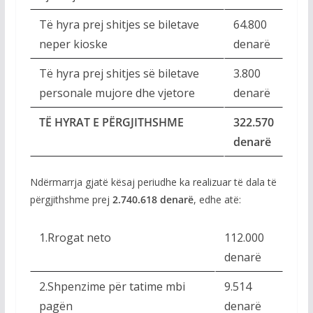
Të hyra prej shitjes se biletave
64.800
neper kioske
denarë
Të hyra prej shitjes së biletave
3.800
personale mujore dhe vjetore
denarë
TË HYRAT E PËRGJITHSHME
322.570
denarë
Ndërmarrja gjatë kësaj periudhe ka realizuar të dala të
përgjithshme prej
2.740.618
denarë
, edhe atë:
1.Rrogat neto
112.000
denarë
2.Shpenzime për tatime mbi
9.514
pagën
denarë