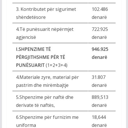
3. Kontributet për sigurimet
102.486
shëndetësore
denarë
4.Të punësuarit nëpërmjet
722.925
agjencisë
denarë
I.SHPENZIME TË
946.925
PËRGJITHSHME PËR TË
denarë
PUNËSUARIT
(1+2+3+4)
4.Materiale zyre, material për
31.807
pastrim dhe mirëmbajtje
denarë
5.Shpenzime për naftë dhe
889,513
derivate të naftës,
denarë
6.Shpenzime për furnizim me
18,644
uniforma
denarë