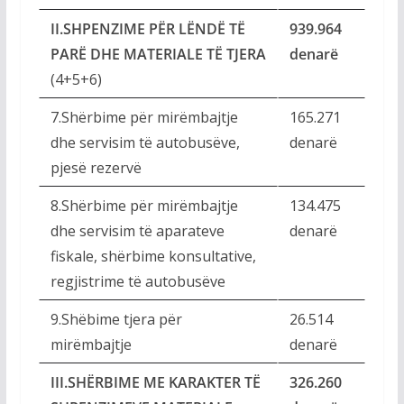
II.SHPENZIME PËR LËNDË TË
939.964
PARË DHE MATERIALE TË TJERA
denarë
(4+5+6)
7.Shërbime për mirëmbajtje
165.271
dhe servisim të autobusëve,
denarë
pjesë rezervë
8.Shërbime për mirëmbajtje
134.475
dhe servisim të aparateve
denarë
fiskale, shërbime konsultative,
regjistrime të autobusëve
9.Shëbime tjera për
26.514
mirëmbajtje
denarë
III.SHËRBIME ME KARAKTER TË
326.260