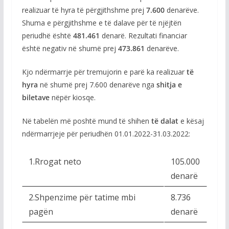
realizuar të hyra të përgjithshme prej
7.600
denarëve.
Shuma e përgjithshme e të dalave për të njëjtën
periudhë është
481.461
denarë. Rezultati financiar
është negativ në shumë prej
473.861
denarëve.
Kjo ndërmarrje për tremujorin e parë ka realizuar
të
hyra
në shumë prej 7.600 denarëve nga
shitja e
biletave
nëpër kiosqe.
Në tabelën më poshtë mund të shihen
të dalat
e kësaj
ndërmarrjeje për periudhën 01.01.2022-31.03.2022:
1.Rrogat neto
105.000
denarë
2.Shpenzime për tatime mbi
8.736
pagën
denarë