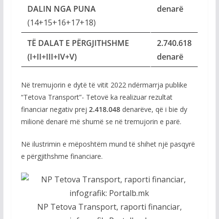
DALIN NGA PUNA
denarë
(14+15+16+17+18)
TË DALAT E PËRGJITHSHME
2.740.618
(I+II+III+IV+V)
denarë
Në tremujorin e dytë të vitit 2022 ndërmarrja publike
“Tetova Transport”- Tetovë ka realizuar rezultat
financiar negativ prej
2.418.048
denarëve, që i bie dy
milionë denarë më shumë se në tremujorin e parë.
Në ilustrimin e mëposhtëm mund të shihet një pasqyrë
e përgjithshme financiare.
NP Tetova Transport, raporti financiar,