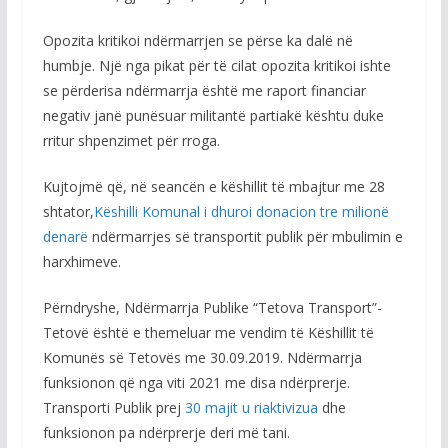
Opozita kritikoi ndërmarrjen se përse ka dalë në
humbje. Një nga pikat për të cilat opozita kritikoi ishte
se përderisa ndërmarrja është me raport financiar
negativ janë punësuar militantë partiakë kështu duke
rritur shpenzimet për rroga.
Kujtojmë që, në seancën e këshillit të mbajtur me 28
shtator,
Këshilli Komunal i dhuroi donacion tre milionë
denarë
ndërmarrjes së transportit publik për mbulimin e
harxhimeve.
Përndryshe, Ndërmarrja Publike “Tetova Transport”-
Tetovë është e themeluar me vendim të Këshillit të
Komunës së Tetovës me 30.09.2019. Ndërmarrja
funksionon që nga viti 2021 me disa ndërprerje.
Transporti Publik prej
30 majit u riaktivizua
dhe
funksionon pa ndërprerje deri më tani.