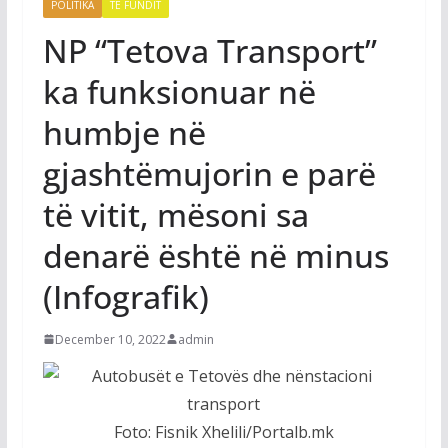
POLITIKA
TË FUNDIT
NP “Tetova Transport”
ka funksionuar në
humbje në
gjashtëmujorin e parë
të vitit, mësoni sa
denarë është në minus
(Infografik)
December 10, 2022
admin
Foto: Fisnik Xhelili/Portalb.mk