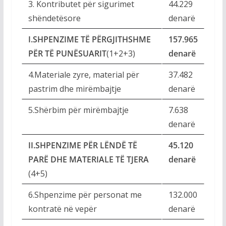
3. Kontributet për sigurimet
44.229
shëndetësore
denarë
I.SHPENZIME TË PËRGJITHSHME
157.965
PËR TË PUNËSUARIT
(1+2+3)
denarë
4.Materiale zyre, material për
37.482
pastrim dhe mirëmbajtje
denarë
5.Shërbim për mirëmbajtje
7.638
denarë
II.SHPENZIME PËR LËNDË TË
45.120
PARË DHE MATERIALE TË TJERA
denarë
(4+5)
6.Shpenzime për personat me
132.000
kontratë në vepër
denarë