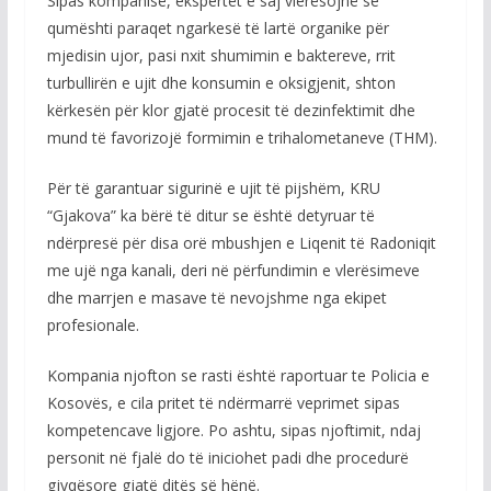
Sipas kompanisë, ekspertët e saj vlerësojnë se
qumështi paraqet ngarkesë të lartë organike për
mjedisin ujor, pasi nxit shumimin e baktereve, rrit
turbullirën e ujit dhe konsumin e oksigjenit, shton
kërkesën për klor gjatë procesit të dezinfektimit dhe
mund të favorizojë formimin e trihalometaneve (THM).
Për të garantuar sigurinë e ujit të pijshëm, KRU
“Gjakova” ka bërë të ditur se është detyruar të
ndërpresë për disa orë mbushjen e Liqenit të Radoniqit
me ujë nga kanali, deri në përfundimin e vlerësimeve
dhe marrjen e masave të nevojshme nga ekipet
profesionale.
Kompania njofton se rasti është raportuar te Policia e
Kosovës, e cila pritet të ndërmarrë veprimet sipas
kompetencave ligjore. Po ashtu, sipas njoftimit, ndaj
personit në fjalë do të iniciohet padi dhe procedurë
gjyqësore gjatë ditës së hënë.