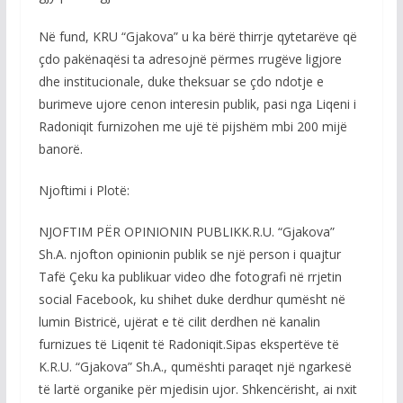
Në fund, KRU “Gjakova” u ka bërë thirrje qytetarëve që
çdo pakënaqësi ta adresojnë përmes rrugëve ligjore
dhe institucionale, duke theksuar se çdo ndotje e
burimeve ujore cenon interesin publik, pasi nga Liqeni i
Radoniqit furnizohen me ujë të pijshëm mbi 200 mijë
banorë.
Njoftimi i Plotë:
NJOFTIM PËR OPINIONIN PUBLIKK.R.U. “Gjakova”
Sh.A. njofton opinionin publik se një person i quajtur
Tafë Çeku ka publikuar video dhe fotografi në rrjetin
social Facebook, ku shihet duke derdhur qumësht në
lumin Bistricë, ujërat e të cilit derdhen në kanalin
furnizues të Liqenit të Radoniqit.Sipas ekspertëve të
K.R.U. “Gjakova” Sh.A., qumështi paraqet një ngarkesë
të lartë organike për mjedisin ujor. Shkencërisht, ai nxit