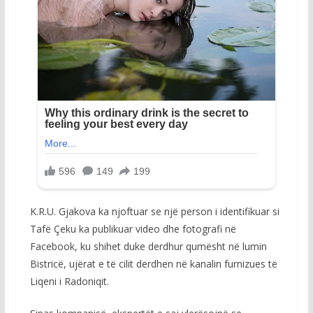
K.R.U. Gjakova ka njoftuar se një person i identifikuar si
Tafë Çeku ka publikuar video dhe fotografi në
Facebook, ku shihet duke derdhur qumësht në lumin
Bistricë, ujërat e të cilit derdhen në kanalin furnizues të
Liqeni i Radoniqit.