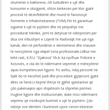
shumimin e baktereve, rrit turbullirën e ujit dhe
konsumin e oksigjenit, shton kërkesën për klor gjatë
procesit të dezinfektimit dhe mund të favorizojë
formimin e trihalometaneve (THM).Për të garantuar
sigurinë e ujit të pijshëm dhe në përputhje me
procedurat teknike, jemi të detyruar të ndërpresim për
disa orë mbushjen e Liqenit të Radoniqit me ujë nga
kanali, deri në përfundimin e vlerësimeve dhe masave
të nevojshme nga ekipet tona profesionale.Lidhur me
këtë rast, K.R.U. “Gjakova” Sh.A. ka njoftuar Policinë e
Kosovës, e cila do të ndërmarrë veprimet e mëtejshme
sipas kompetencave ligjore. Po ashtu, ndaj personit në
fjalë do të iniciohet padi dhe procedurë gjyqësore gjatë
ditës së hënë.U bëjmë thirrje të gjithë qytetarëve që
çdo pakënaqësi apo shqetësim ta shprehin përmes
rrugëve ligjore dhe institucionale, duke mos ndërmarrë
veprime që rrezikojnë burimet e ujit të pijshëm. Çdo
ndotje ose dëmtim i burimeve ujore cenon interesin