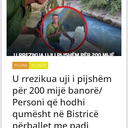
POLITIKA
TË FUNDIT
​U rrezikua uji i pijshëm
për 200 mijë banorë/
Personi që hodhi
qumësht në Bistricë
përballet me padi