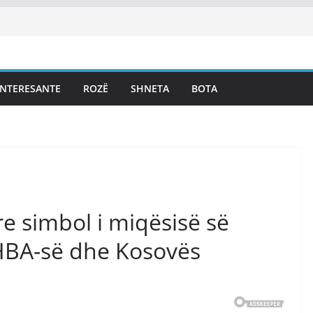
INTERESANTE
ROZË
SHNETA
BOTA
are simbol i miqësisë së
BA-së dhe Kosovës