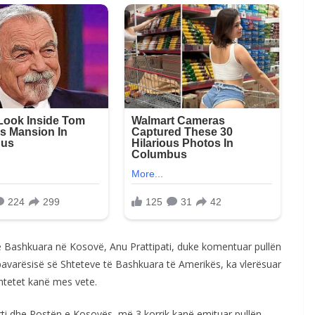
Bashkuara në Kosovë, Anu Prattipati, duke komentuar pullën
pavarësisë së Shteteve të Bashkuara të Amerikës, ka vlerësuar
shtetet kanë mes vete.
rti dhe Postën e Kosovës, më 3 korrik kanë emituar pullën