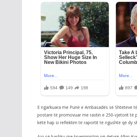
E ngarkuara me Punë e Ambasadës së Shteteve të 
postare të promovuar me rastin e 250-vjetorit të 
këtë hap si reflektim të raportit të ngushtë që dy 
Ajo së bashku me kryeministrin në detyrë Albin Ku