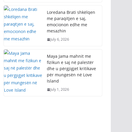
Loredana Brati shkëlqen
me paraqitjen e saj,
emocionon edhe me
mesazhin
July 6, 2026
Maya Jama mahnit me
fizikun e saj në palestër
dhe u përgjigjet kritikave
për mungesën në Love
Island
July 1, 2026