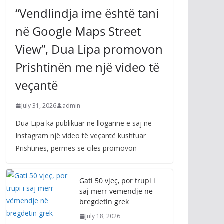
“Vendlindja ime është tani
në Google Maps Street
View”, Dua Lipa promovon
Prishtinën me një video të
veçantë
July 31, 2026
admin
Dua Lipa ka publikuar në llogarinë e saj në
Instagram një video të veçantë kushtuar
Prishtinës, përmes së cilës promovon
Gati 50 vjeç, por trupi i
saj merr vëmendje në
bregdetin grek
July 18, 2026