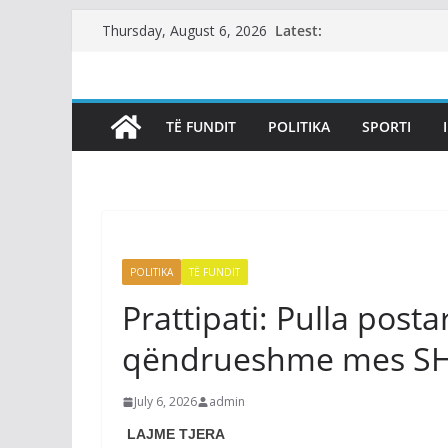
Skip
Latest:
Thursday, August 6, 2026
to
content
TË FUNDIT
POLITIKA
SPORTI
POLITIKA
TË FUNDIT
Prattipati: Pulla post
qëndrueshme mes SH
July 6, 2026
admin