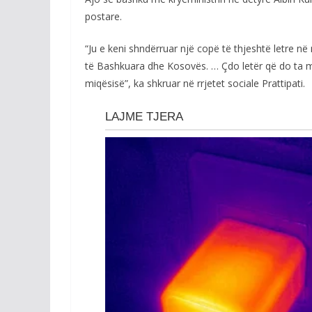
postare.
“Ju e keni shndërruar një copë të thjeshtë letre n
të Bashkuara dhe Kosovës. … Çdo letër që do ta mb
miqësisë”, ka shkruar në rrjetet sociale Prattipati.