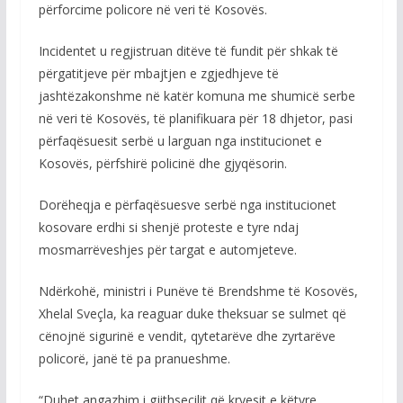
përforcime policore në veri të Kosovës.
Incidentet u regjistruan ditëve të fundit për shkak të
përgatitjeve për mbajtjen e zgjedhjeve të
jashtëzakonshme në katër komuna me shumicë serbe
në veri të Kosovës, të planifikuara për 18 dhjetor, pasi
përfaqësuesit serbë u larguan nga institucionet e
Kosovës, përfshirë policinë dhe gjyqësorin.
Dorëheqja e përfaqësuesve serbë nga institucionet
kosovare erdhi si shenjë proteste e tyre ndaj
mosmarrëveshjes për targat e automjeteve.
Ndërkohë, ministri i Punëve të Brendshme të Kosovës,
Xhelal Sveçla, ka reaguar duke theksuar se sulmet që
cënojnë sigurinë e vendit, qytetarëve dhe zyrtarëve
policorë, janë të pa pranueshme.
“Duhet angazhim i gjithsecilit që kryesit e këtyre