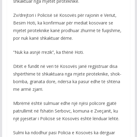
shkaktuar nga mjetet piroteknike.
Zv/drejtori i Policisë së Kosovës për rajonin e Veriut,
Besim Hoti, ka konfirmuar për mediat kosovare se
mjetet piroteknike kanë prodhuar zhurmë të fuqishme,
por nuk kanë shkaktuar dëme.
“Nuk ka asnjë rrezik”, ka thënë Hoti.
Ditët e fundit në veri të Kosovës janë regjistruar disa
shpërthime të shkaktuara nga mjete piroteknike, shok-
bomba, granata dore, ndërsa ka pasur edhe të shtëna
me armë zjarri.
Mbrëmë është sulmuar edhe një njësi policore gjatë
patrullimit në fshatin Serbovc, komuna e Zveçanit, ku
një pjesëtar i Policisë së Kosovës është lënduar lehtë.
Sulmi ka ndodhur pasi Policia e Kosovës ka dërguar