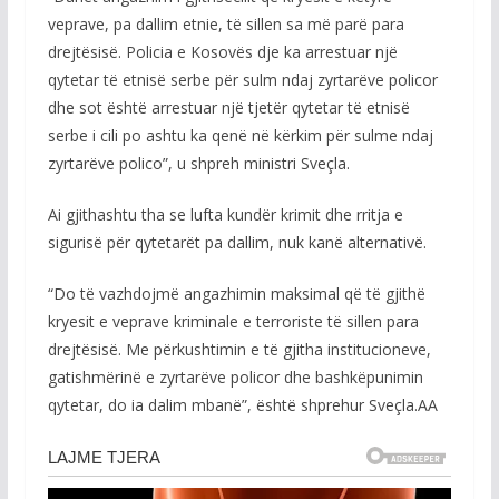
veprave, pa dallim etnie, të sillen sa më parë para
drejtësisë. Policia e Kosovës dje ka arrestuar një
qytetar të etnisë serbe për sulm ndaj zyrtarëve policor
dhe sot është arrestuar një tjetër qytetar të etnisë
serbe i cili po ashtu ka qenë në kërkim për sulme ndaj
zyrtarëve polico”, u shpreh ministri Sveçla.
Ai gjithashtu tha se lufta kundër krimit dhe rritja e
sigurisë për qytetarët pa dallim, nuk kanë alternativë.
“Do të vazhdojmë angazhimin maksimal që të gjithë
kryesit e veprave kriminale e terroriste të sillen para
drejtësisë. Me përkushtimin e të gjitha institucioneve,
gatishmërinë e zyrtarëve policor dhe bashkëpunimin
qytetar, do ia dalim mbanë”, është shprehur Sveçla.AA