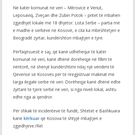
Në katër komunat në veri – Mitrovicë e Veriut,
Leposaviq, Zveçan dhe Zubin Potok – pritet të mbahen
zgjedhjet lokale më 18 dhjetor. Lista Serbe – partia më
e madhe e serbëve në Kosovë, e cila ka mbështetjen e
Beogradit zyrtar, kundërshton mbajtjen e tyre.
Përfaqësuesit e saj, që kanë udhëhequr të katër
komunat në veri, kanë dhënë dorëheqje në fillim të
nëntorit, në shenjë kundërshtimi ndaj një vendimi të
Qeverisë së Kosovës për të riregjistruar makinat me
targa ilegale serbe në veri. Dorëheqje kanë dhënë edhe
zyrtarë të tjerë serbë në veri, si nga niveli lokal, ashtu
edhe nga ai qendror.
Për shkak të incidenteve të fundit, Shtetet e Bashkuara
kanë
kërkuar
që Kosova të shtyjë mbajtjen e
zgjedhjeve./Rel