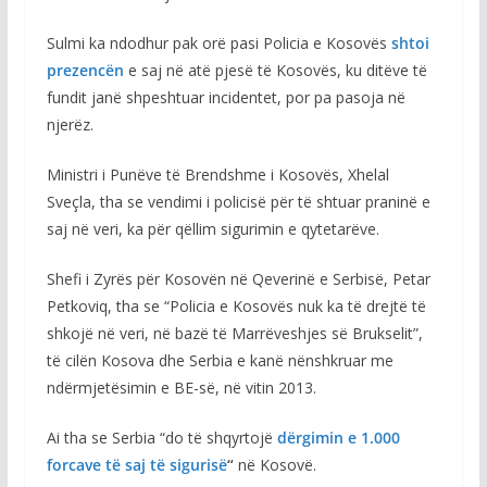
Sulmi ka ndodhur pak orë pasi Policia e Kosovës
shtoi
prezencën
e saj në atë pjesë të Kosovës, ku ditëve të
fundit janë shpeshtuar incidentet, por pa pasoja në
njerëz.
Ministri i Punëve të Brendshme i Kosovës, Xhelal
Sveçla, tha se vendimi i policisë për të shtuar praninë e
saj në veri, ka për qëllim sigurimin e qytetarëve.
Shefi i Zyrës për Kosovën në Qeverinë e Serbisë, Petar
Petkoviq, tha se “Policia e Kosovës nuk ka të drejtë të
shkojë në veri, në bazë të Marrëveshjes së Brukselit”,
të cilën Kosova dhe Serbia e kanë nënshkruar me
ndërmjetësimin e BE-së, në vitin 2013.
Ai tha se Serbia “do të shqyrtojë
dërgimin e 1.000
forcave të saj të sigurisë
“
në Kosovë.