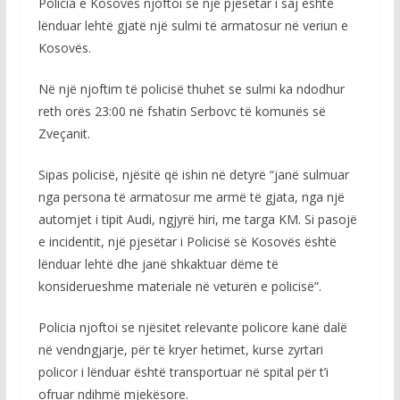
Policia e Kosovës njoftoi se një pjesëtar i saj është
lënduar lehtë gjatë një sulmi të armatosur në veriun e
Kosovës.
Në një njoftim të policisë thuhet se sulmi ka ndodhur
reth orës 23:00 në fshatin Serbovc të komunës së
Zveçanit.
Sipas policisë, njësitë që ishin në detyrë “janë sulmuar
nga persona të armatosur me armë të gjata, nga një
automjet i tipit Audi, ngjyrë hiri, me targa KM. Si pasojë
e incidentit, një pjesëtar i Policisë së Kosovës është
lënduar lehtë dhe janë shkaktuar dëme të
konsiderueshme materiale në veturën e policisë”.
Policia njoftoi se njësitet relevante policore kanë dalë
në vendngjarje, për të kryer hetimet, kurse zyrtari
policor i lënduar është transportuar në spital për t’i
ofruar ndihmë mjekësore.