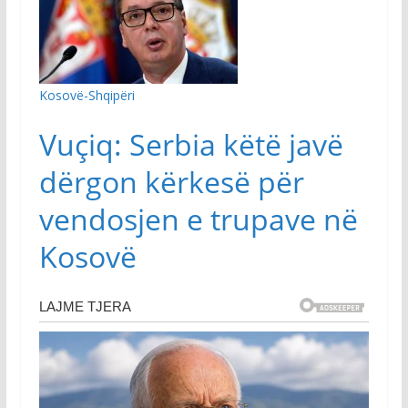
Kosovë-Shqipëri
Vuçiq: Serbia këtë javë
dërgon kërkesë për
vendosjen e trupave në
Kosovë