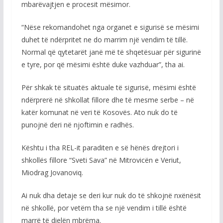
mbarëvajtjen e procesit mësimor.
“Nëse rekomandohet nga organet e sigurisë se mësimi
duhet të ndërpritet ne do marrim një vendim të tillë.
Normal që qytetarët janë më të shqetësuar për sigurinë
e tyre, por që mësimi është duke vazhduar”, tha ai.
Për shkak të situatës aktuale të sigurisë, mësimi është
ndërprerë në shkollat fillore dhe të mesme serbe – në
katër komunat në veri të Kosovës. Ato nuk do të
punojnë deri në njoftimin e radhës.
Kështu i tha REL-it paraditen e së hënës drejtori i
shkollës fillore “Sveti Sava” në Mitrovicën e Veriut,
Miodrag Jovanoviq.
Ai nuk dha detaje se deri kur nuk do të shkojnë nxënësit
në shkollë, por vetëm tha se një vendim i tillë është
marrë të dielën mbrëma.