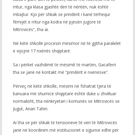
rritur, nga klasa gjashtë deri të nëntën, nuk është
mbajtur. Kjo për shkak se prindërit i kanë tërhequr
fëmijët e rritur nga kodra në pjesën jugore të
Mitrovicës”, tha ai.
Në këtë shkollë procesin mësimor në të gjitha paralelet
e vijojnë 17 nxënës shqiptarë.
Sa i përket vazhdimit të mësimit të martën, Gacaferri
tha se janë në kontakt më “prindërit e nxënësve”.
Përveç në këtë shkollë, mësimi në fshatrat tjera të
banuara më shumicë shqiptare është duke u zhvilluar
normalisht, tha nënkryetari i komunës se Mitrovicës se
Jugut, Arian Tahiri.
Ai tha se për shkak të tensioneve të veri të Mitrovicës
janë në koordinim më institucionet e sigurisë edhe për