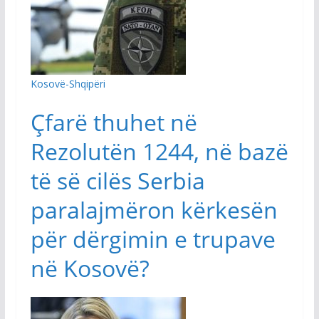
Kosovë-Shqipëri
Çfarë thuhet në
Rezolutën 1244, në bazë
të së cilës Serbia
paralajmëron kërkesën
për dërgimin e trupave
në Kosovë?