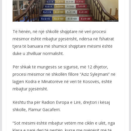
Të hënën, në një shkollë shqiptare në veri procesi
mësimor është mbajtur pjesërisht, ndërsa në fshatrat
tjera të banuara më shumicë shqiptare mësimi është
duke u zhvilluar normalisht.
Për shkak të mungesës se sigurisë, më 12 dhjetor,
procesi mësimor në shkollën fillore “Aziz Sylejmani” në
lagjen Kodra e Minatorëve në veri të Kosovës, është
mbajtur pjesërisht.
Kështu tha për Radion Evropa e Lirë, drejtori i kësaj
shkolle, Flamur Gacaferri.
“Sot mësimi është mbajtur vetëm me ciklin e ulët, nga
klasa e parë deri të pestën, kurse me nxënësit më të