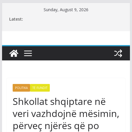
Skip
Sunday, August 9, 2026
to
Latest:
content
POLITIKA
TË FUNDIT
Shkollat shqiptare në
veri vazhdojnë mësimin,
përveç njërës që po