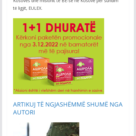
Kosovës dhe misionit të BE-së në Kosovë për sundim
të ligjit, EULEX.
ARTIKUJ TË NGJASHËM
MË SHUMË NGA
AUTORI