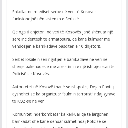
Shkollat në mjediset serbe në veri të Kosovës
funksionojnë nën sistemin e Serbisë.
Që nga 6 dhjetori, në veri të Kosovës janë shënuar një
sërë incidentesh të armatosura, që kanë kulmuar me
vendosjen e barrikadave pasditen e 10 dhjetorit.
Serbët lokalë nisën ngritjen e barrikadave në veri në
shenjë pakënaqësie me arrestimin e një ish-pjesëtari të
Policisë së Kosovës.
Autoritetet në Kosovë thanë se ish-polici, Dejan Pantiq,
dyshohet se ka organizuar “sulmin terrorist” ndaj zyrave
të KQZ-së në veri.
Komuniteti ndërkombëtar ka kërkuar që të largohen
barrikadat dhe kanë dënuar sulmet ndaj Policisë së