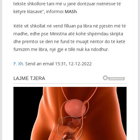
tekste shkollore tani më u janë dorëzuar nxënësve të
këtyre klasave”, informoi
MASh
.
Këtë vit shkollat në vend filluan pa libra në pjesën më të
madhe, edhe pse Ministria atë kohë shpërndau skripta
dhe premtoi se deri në fund të muajit nëntor do të ketë
furnizim me libra, një gjë e tillë nuk ka ndodhur.
F. Xh.
Send an email 15:31, 12-12-2022