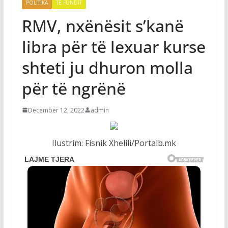
POLITIKA
TË FUNDIT
RMV, nxënësit s’kanë
libra për të lexuar kurse
shteti ju dhuron molla
për të ngrënë
December 12, 2022
admin
Ilustrim: Fisnik Xhelili/Portalb.mk