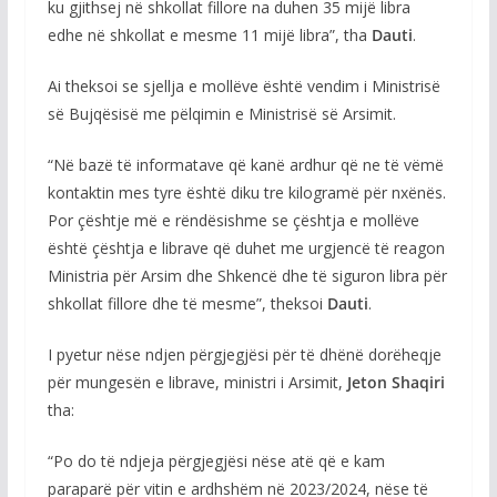
ku gjithsej në shkollat fillore na duhen 35 mijë libra
edhe në shkollat e mesme 11 mijë libra”, tha
Dauti
.
Ai theksoi se sjellja e mollëve është vendim i Ministrisë
së Bujqësisë me pëlqimin e Ministrisë së Arsimit.
“Në bazë të informatave që kanë ardhur që ne të vëmë
kontaktin mes tyre është diku tre kilogramë për nxënës.
Por çështje më e rëndësishme se çështja e mollëve
është çështja e librave që duhet me urgjencë të reagon
Ministria për Arsim dhe Shkencë dhe të siguron libra për
shkollat fillore dhe të mesme”, theksoi
Dauti
.
I pyetur nëse ndjen përgjegjësi për të dhënë dorëheqje
për mungesën e librave, ministri i Arsimit,
Jeton Shaqiri
tha:
“Po do të ndjeja përgjegjësi nëse atë që e kam
paraparë për vitin e ardhshëm në 2023/2024, nëse të