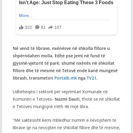
Në vend të librave, nxënësve në shkolla fillore u
shpërndahen molla. Edhe pse jemi në fund të
gjysmë-vjetorit të parë, shumë nxënës në shkollat
fillore dhe të mesme në Tetovë ende kanë mungesë
librash, transmeton
Portalb.mk
nga
TV21
.
Udhëheqësi i sektorit për veprimtari Komunale në
Komunën e Tetovës-
Nazmi
Dauti
, thotë se në shkollat
e Tetovës mungojnë rreth 46 mijë libra.
“Më saktësisht kemi mbledhur numrin e nevojshëm të
librave që na nevojiten në shkollat fillore dhe të mesme,