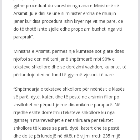
gjithë proceduat do vareshin nga ana e Ministrisë së
Arsimit. Ju e dini se unë si ministër erdha në muajin
janar kur disa procedura ishin kryer një vit më parë, që
do të thotë ishte sjellë edhe propozim buxheti nga viti
paraprak”.
Ministria e Arsimit, përmes një kumtese sot gjatë ditës
njoftoi se deri më tani janë shpërndarë mbi 90% e
teksteve shkollore dhe se dorëzimi vazhdon, ku pritet të
përfundojë deri në fund të gjysmë-vjetorit të parë..
“Shpërndarja e teksteve shkollore për nxënësit e klasës
së parë, dytë, katërt dhe të pestë në arsimin fillor po
zhvillohet në përputhje me dinamikën e paraparë. Në
rrjedhë është dorrëzmi i teksteve shkollore ku nga
gjithsej 4 marrëveshjet e nënshkruara për tekstet
shkollore të klasës së parë, dytë, katërt dhe të pestë
dhe do të përfundojë në ditët në vijim. rreth 235 mijë