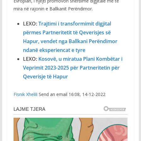
Evropian, i njëjti promovon shërbime digjitale më të
mira në rajonin e Ballkanit Perëndimor.
LEXO:
Trajtimi i transformimit digjital
përmes Partneritetit të Qeverisjes së
Hapur, vendet nga Ballkani Perëndimor
ndanë eksperiencat e tyre
LEXO:
Kosovë, u miratua Plani Kombëtar i
Veprimit 2023-2025 për Partneritetin për
Qeverisje të Hapur
Fisnik Xhelili
Send an email 16:08, 14-12-2022