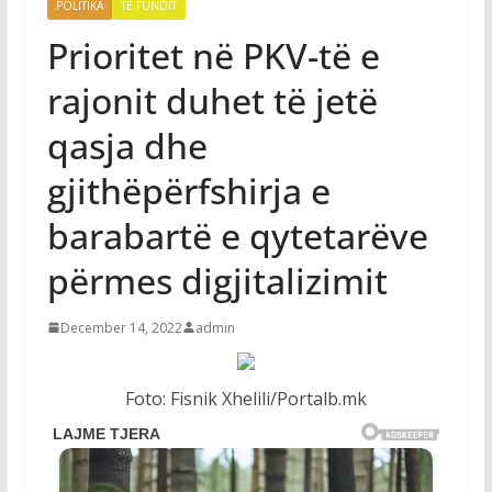
POLITIKA
TË FUNDIT
Prioritet në PKV-të e
rajonit duhet të jetë
qasja dhe
gjithëpërfshirja e
barabartë e qytetarëve
përmes digjitalizimit
December 14, 2022
admin
Foto: Fisnik Xhelili/Portalb.mk