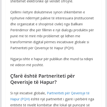
shërbimet elektronike që vendet ofrojnë.
Qëllimi i këtyre diskutimeve synon shkëmbimin e
njohurive ndërmjet palëve të interesuara (institucionet
dhe organizatat e shoqërisë civile) nga Ballkani
Perëndimor dhe për fillimin e një dialogu produktiv për
punë më të mirë mbi problemet që lidhen me
transformimin digjital përmes iniciativave globale si
Partneriteti për Qeverisje të Hapur (PQH).
Ngjarja ishte e hapur për publikun dhe mund ta ndiqni
në videon më poshtë.
Çfarë është Partneriteti për
Qeverisje të Hapur?
Si një iniciativë globale,
Partneriteti për Qeverisje të
Hapur (PQH)
është një partneritet i gjerë i përbërë nga
entitete të nivelit kombëtar dhe lokal që punojnë së