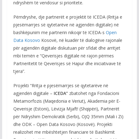
ndryshëm të vendosur si prioritete.
Përndryshe, dje partnerët e projektit të ICEDA (Rritja e
pjesëmarrjes së qytetarëve në agjendën digjitale) në
bashkëpunim me partnerin nikoqir të ICEDA-s
Open
Data Kosovo
Kosovë, në kuadër të dialogëve rajonale
për agjendën digjitale diskutuan për sfidat dhe arritjet
mbi temën e “Qeverisjes digjitale në rajon përmes
Partneritetit të Qeverisjes së Hapur dhe iniciativave të
tjera”.
Projekti “Rritja e pjesëmarrjes së qytetarëve në
agjendën digjitale –
ICEDA”
zbatohet nga Fondacioni
Metamorfozis (Maqedonia e Veriut), Akademia për E-
Qeverisje (Estoni), Lëvizja Mjaft! (Shqipëri), Partnerët
për Ndryshim Demokratik (Serbi), OJQ 35mm (Mali i Zi)
dhe ODK – Open Data Kosovo (Kosovë). Projekti
realizohet me mbështetjen financiare të Bashkimit