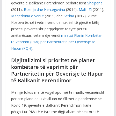
qeveritë e Ballkanit Perëndimor, përkatësisht
Shqipëria
(2011),
Bosnja dhe Hercegovina
(2014),
Mali i Zi
(2011),
Maqedonia e Veriut
(2011) dhe
Serbia
(2012), kurse
Kosova është i vetmi vend që nuk është pjesë e këtij
procesi pavarësisht përpjekjeve të tyre për t’u
anëtarësuar, vetëm dje vendi
miratoi Planin Kombëtar
të Veprimit (PKV) për Partneritetin për Qeverisje të
Hapur (PQH)
.
Digjitalizimi si prioritet në planet
kombëtare të veprimit për
Partneritetin për Qeverisje të Hapur
të Ballkanit Perëndimor
Me një fokus më të vogël apo më të madh, veçanërisht
për ato plane që u zhvilluan në fillimet e pandemisë së
Kovid-19, qeveritë e Ballkanit Perëndimor i kanë
përgatitur PKV-të e tyre me digjitalizim në sektorë të