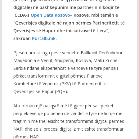
digjitale) në bashkëpunim me partnerin nikoqir të
ICEDA-s
Open Data Kosovo
– Kosovë, mbi temën e
“Qeverisjes digjitale në rajon përmes Partneritetit të
Qeverisjes së Hapur dhe iniciativave të tjera”,
shkruan
Portalb.mk
.
Pjesëmarrësit nga pesë vendet e Ballkanit Perëndimor:
Maqedonia e Veriut, Shqipëria, Kosova, Mali i Zi dhe
Serbia ndanë eksperiencat e vendeve të tyre për sa i
përket transformimit digjital përmes Planeve
Kombëtare të Veprimit (PKV) të Partneritetit të
Qeverisjes së Hapur (PQH).
Ata ofruan një pasqyrë më të gjerë për sa i përket
përpjekjeve që po bëhen në vendet e tyre në lidhje me
trajtimin më thellësisht të transformimit digjital përmes
NAP, dhe se si procesi digjitalizimit është transformuar
përmes NAP.