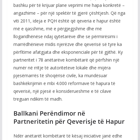
bashku për të krijuar plane veprimi me hapa konkretë –
angazhime – për një spektër të gjerë çështjesh. Që nga
viti 2011, ideja e PQH është që qeveria e hapur është
më e qasshme, më e përgjegjshme dhe më
llogaridhënëse ndaj qytetarëve dhe se përmirësimi i
marrëdhënieve midis njerëzve dhe qeverisë së tyre ka
përfitime afatgjata dhe eksponenciale për të gjithë. Ky
partneritet i 78 anëtarëve kombëtarë që përfshin një
numër në rritje të autoriteteve lokale dhe mijëra
pjesëmarrës të shoqërisë civile, ka mundësuar
bashkëkrijimin e mbi 4.000 reformave të hapura të
qeverisë, një pjesë e konsiderueshme e të cilave
treguan ndikim të madh.
Ballkani Perëndimor në
Partneritetin për Qeverisje të Hapur
Ndër anëtarët kombëtarë të kësaj iniciative janë edhe