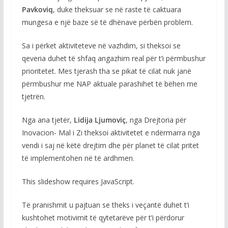
Pavkoviq
, duke theksuar se në raste të caktuara
mungesa e një baze së të dhënave përbën problem.
Sa i përket aktiviteteve në vazhdim, si theksoi se
qeveria duhet të shfaq angazhim real për t’i përmbushur
prioritetet. Mes tjerash tha se pikat të cilat nuk janë
përmbushur me NAP aktuale parashihet të bëhen me
tjetrën.
Nga ana tjetër,
Lidija Ljumoviç
, nga Drejtoria për
Inovacion- Mal i Zi theksoi aktivitetet e ndërmarra nga
vendi i saj në këtë drejtim dhe për planet të cilat pritet
të implementohen në të ardhmen.
This slideshow requires JavaScript.
Të pranishmit u pajtuan se theks i veçantë duhet t’i
kushtohet motivimit të qytetarëve për t’i përdorur