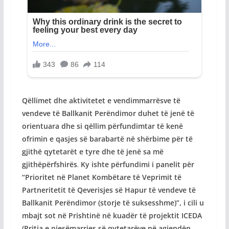
Qëllimet dhe aktivitetet e vendimmarrësve të
vendeve të Ballkanit Perëndimor duhet të jenë të
orientuara dhe si qëllim përfundimtar të kenë
ofrimin e qasjes së barabartë në shërbime për të
gjithë qytetarët e tyre dhe të jenë sa më
gjithëpërfshirës
.
Ky ishte përfundimi i panelit për
“Prioritet në Planet Kombëtare të Veprimit të
Partneritetit të Qeverisjes së Hapur të vendeve të
Ballkanit Perëndimor (storje të suksesshme)”, i cili u
mbajt sot në Prishtinë në kuadër të projektit ICEDA
(Rritja e pjesëmarrjes së qytetarëve në agjendën