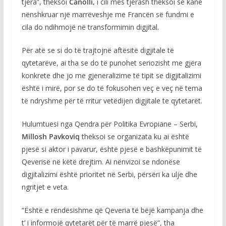
tjera”, theksoi
Canolli,
i cili mes tjerash theksoi se kanë
nënshkruar një marrëveshje me Francën së fundmi e
cila do ndihmojë në transformimin digjital.
Për atë se si do të trajtojnë aftësitë digjitale të
qytetarëve, ai tha se do të punohet seriozisht me gjëra
konkrete dhe jo me gjeneralizime të tipit se digjitalizimi
është i mirë, por se do të fokusohen veç e veç në tema
të ndryshme për të rritur vetëdijen digjitale te qytetarët.
Hulumtuesi nga Qendra për Politika Evropiane – Serbi,
Millosh
Pavkoviq
theksoi se organizata ku ai është
pjesë si aktor i pavarur, është pjesë e bashkëpunimit të
Qeverisë në këtë drejtim. Ai nënvizoi se ndonëse
digjitalizimi është prioritet në Serbi, përsëri ka ulje dhe
ngritjet e veta.
“Është e rëndësishme që Qeveria të bëjë kampanja dhe
t’ i informojë qytetarët për të marrë pjesë”, tha