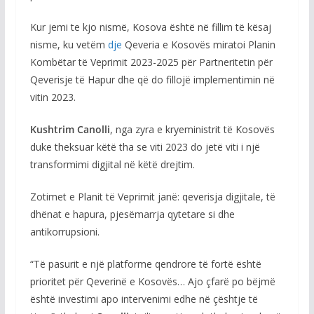
Kur jemi te kjo nismë, Kosova është në fillim të kësaj
nisme, ku vetëm
dje
Qeveria e Kosovës miratoi Planin
Kombëtar të Veprimit 2023-2025 për Partneritetin për
Qeverisje të Hapur dhe që do fillojë implementimin në
vitin 2023.
Kushtrim
Canolli
, nga zyra e kryeministrit të Kosovës
duke theksuar këtë tha se viti 2023 do jetë viti i një
transformimi digjital në këtë drejtim.
Zotimet e Planit të Veprimit janë: qeverisja digjitale, të
dhënat e hapura, pjesëmarrja qytetare si dhe
antikorrupsioni.
“Të pasurit e një platforme qendrore të fortë është
prioritet për Qeverinë e Kosovës… Ajo çfarë po bëjmë
është investimi apo intervenimi edhe në çështje të