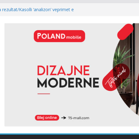
 rezultat/Kasolli ‘analizon’ veprimet e
e pas mocionit: Ia bënë më të lehtë LVV-së
togol: Kur rezultati zgjedhor është
ost i kryeparlamentarit për LDK’në papritmas
monial” dhe pa rëndësi
ria: Pesë zyrtarët e Listës Serbe do të
ë pandehur
lidhur me armatosjen e Serbisë, e quan
 rajonale”
Abdixhiku, Gjinovci shpërthen ndaj LDK-së:
edhe njëherë…