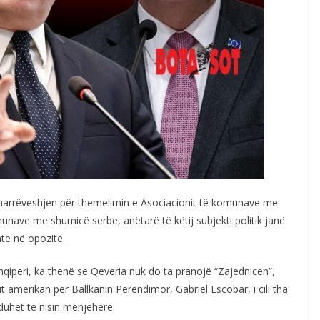
 marrëveshjen për themelimin e Asociacionit të komunave me
unave me shumicë serbe, anëtarë të këtij subjekti politik janë
hte në opozitë.
hqipëri, ka thënë se Qeveria nuk do ta pranojë “Zajednicën”,
it amerikan për Ballkanin Perëndimor, Gabriel Escobar, i cili tha
duhet të nisin menjëherë.