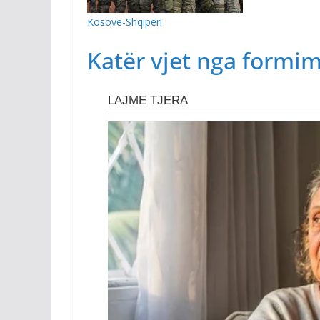
Kosovë-Shqipëri
Katër vjet nga formim