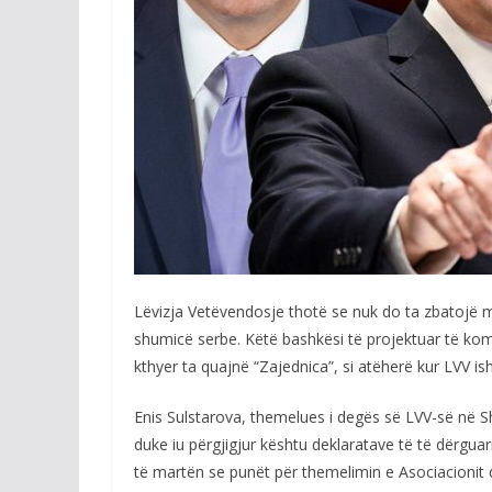
Lëvizja Vetëvendosje thotë se nuk do ta zbatojë
shumicë serbe. Këtë bashkësi të projektuar të kom
kthyer ta quajnë “Zajednica”, si atëherë kur LVV is
Enis Sulstarova, themelues i degës së LVV-së në S
duke iu përgjigjur kështu deklaratave të të dërguar
të martën se punët për themelimin e Asociacionit 