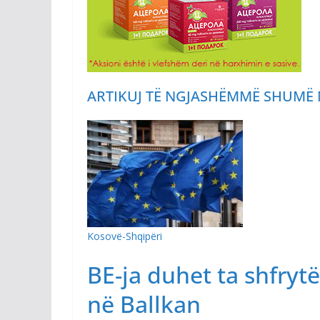
ARTIKUJ TË NGJASHËM
MË SHUMË 
Kosovë-Shqipëri
BE-ja duhet ta shfryt
në Ballkan