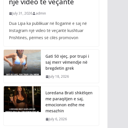
një video të veçantë
July 31, 2026
admin
Dua Lipa ka publikuar në llogarinë e saj në
Instagram një video të veçantë kushtuar
Prishtinës, përmes së cilës promovon
Gati 50 vjeç, por trupi i
saj merr vëmendje në
bregdetin grek
July 18, 2026
Loredana Brati shkëlqen
me paraqitjen e saj,
emocionon edhe me
mesazhin
July 6, 2026