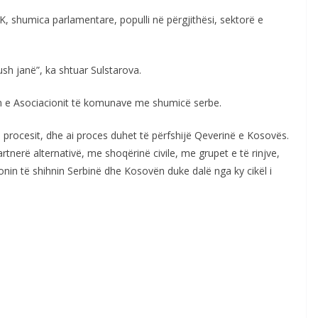
K, shumica parlamentare, populli në përgjithësi, sektorë e
ush janë”, ka shtuar Sulstarova.
n e Asociacionit të komunave me shumicë serbe.
 procesit, dhe ai proces duhet të përfshijë Qeverinë e Kosovës.
tnerë alternativë, me shoqërinë civile, me grupet e të rinjve,
onin të shihnin Serbinë dhe Kosovën duke dalë nga ky cikël i