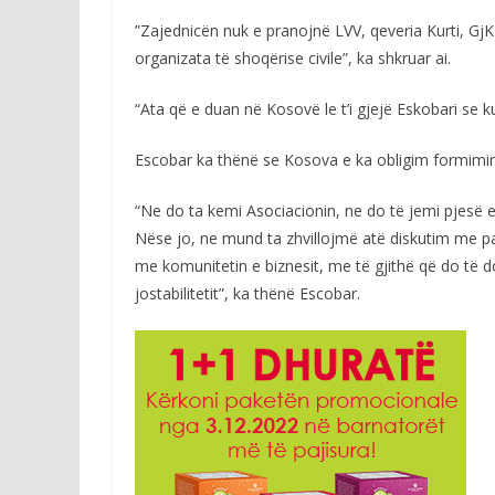
”Zajednicën nuk e pranojnë LVV, qeveria Kurti, GjK
organizata të shoqërise civile”, ka shkruar ai.
“Ata që e duan në Kosovë le t’i gjejë Eskobari se k
Escobar ka thënë se Kosova e ka obligim formimi
“Ne do ta kemi Asociacionin, ne do të jemi pjesë e
Nëse jo, ne mund ta zhvillojmë atë diskutim me par
me komunitetin e biznesit, me të gjithë që do të d
jostabilitetit”, ka thënë Escobar.