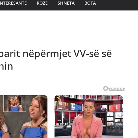
INTERESANTE
ROZË
SHNETA
BOTA
obarit nëpërmjet VV-së së
nin