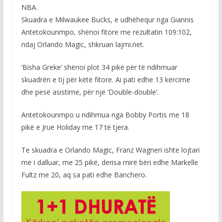
NBA.
Skuadra e Milwaukee Bucks, e udhëhequr nga Giannis
Antetokounmpo, shënoi fitore me rezultatin 109:102,
ndaj Orlando Magic, shkruan lajmi.net.
‘Bisha Greke’ shënoi plot 34 pikë për të ndihmuar
skuadrën e tij për këtë fitore. Ai pati edhe 13 kërcime
dhe pesë asistime, për një ‘Double-double’.
Antetokounmpo u ndihmua nga Bobby Portis me 18
pikë e Jrue Holiday me 17 të tjera.
Te skuadra e Orlando Magic, Franz Wagneri ishte lojtari
më i dalluar, me 25 pikë, derisa mirë bëri edhe Markelle
Fultz me 20, aq sa pati edhe Banchero.