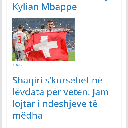
Kylian Mbappe
Sport
Shaqiri s’kursehet në
lëvdata për veten: Jam
lojtar i ndeshjeve të
mëdha