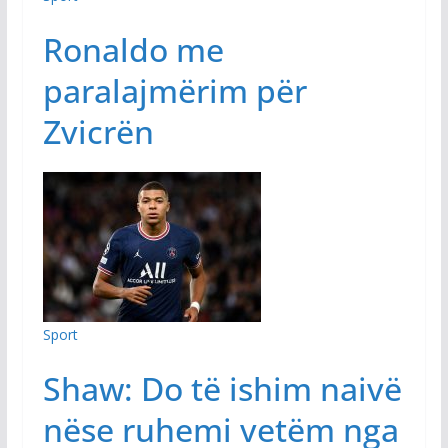
​Ronaldo me
paralajmërim për
Zvicrën
Sport
Shaw: Do të ishim naivë
nëse ruhemi vetëm nga