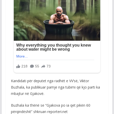
Kandidati për deputet nga radhët e VV’së, Viktor
Buzhala, ka publikuar pamje nga tubimi që kjo parti ka
mbajtur në Gjakovë.
Buzhala ka thënë se “Gjakova po ia qet pikën 60
përqindëshit” shkruan reporteri.net