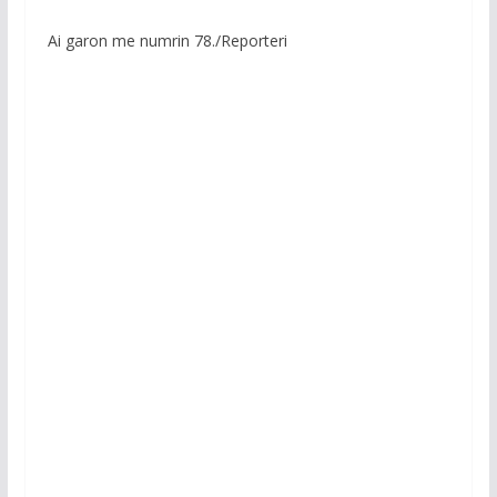
Ai garon me numrin 78./Reporteri