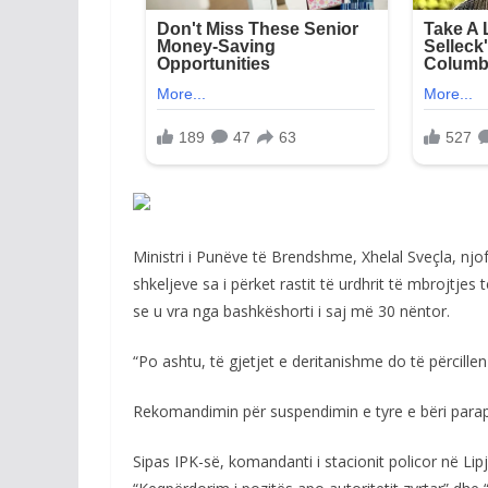
Ministri i Punëve të Brendshme, Xhelal Sveçla, njo
shkeljeve sa i përket rastit të urdhrit të mbrojtj
se u vra nga bashkëshorti i saj më 30 nëntor.
“Po ashtu, të gjetjet e deritanishme do të përcillen
Rekomandimin për suspendimin e tyre e bëri parapr
Sipas IPK-së, komandanti i stacionit policor në Li