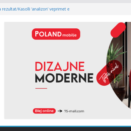
 rezultat/Kasolli ‘analizon’ veprimet e
e pas mocionit: Ia bënë më të lehtë LVV-së
togol: Kur rezultati zgjedhor është
ost i kryeparlamentarit për LDK’në papritmas
monial” dhe pa rëndësi
ria: Pesë zyrtarët e Listës Serbe do të
ë pandehur
lidhur me armatosjen e Serbisë, e quan
 rajonale”
Abdixhiku, Gjinovci shpërthen ndaj LDK-së:
edhe njëherë…