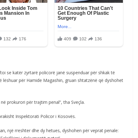
ftoi se katër zyrtarë policorë janë suspenduar për shkak të
es të lëshuar për Hamide Magashin, gruan shtatzënë që dyshohet
 në prokurori për trajtim penal”, tha Sveçla.
akisht Inspektorati Policor i Kosovës.
pjan, një rreshter dhe dy hetues, dyshohen për veprat penale: