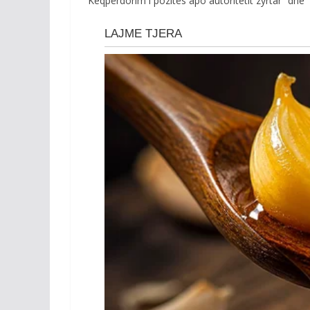
“Keqpërdorim i pozitës apo autoritetit zyrtar” dhe “