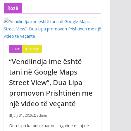
Rozë
ROZË
TË FUNDIT
“Vendlindja ime është
tani në Google Maps
Street View”, Dua Lipa
promovon Prishtinën me
një video të veçantë
July 31, 2026
admin
Dua Lipa ka publikuar në llogarinë e saj në