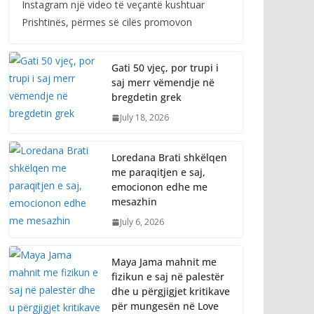
Instagram një video të veçantë kushtuar
Prishtinës, përmes së cilës promovon
Gati 50 vjeç, por trupi i
saj merr vëmendje në
bregdetin grek
July 18, 2026
Loredana Brati shkëlqen
me paraqitjen e saj,
emocionon edhe me
mesazhin
July 6, 2026
Maya Jama mahnit me
fizikun e saj në palestër
dhe u përgjigjet kritikave
për mungesën në Love