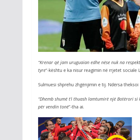
“Krenar që jam uruguaian edhe nëse nuk na respekto
tyre
“-kështu e ka nisur reagimin në rrjetet sociale
Sulmuesi shprehu zhgënjimin e tij. Ndërsa theksoi s
“Dhemb shumë t’i thuash lamtumirë një Botërori si 
për vendin tonë
”-tha ai.