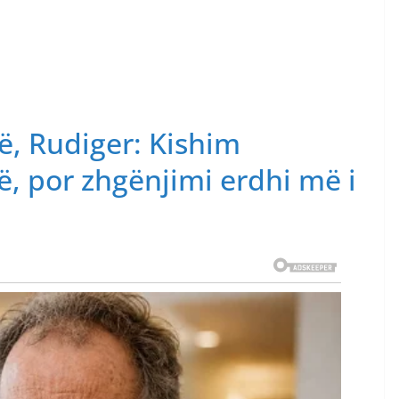
ë, Rudiger: Kishim
, por zhgënjimi erdhi më i