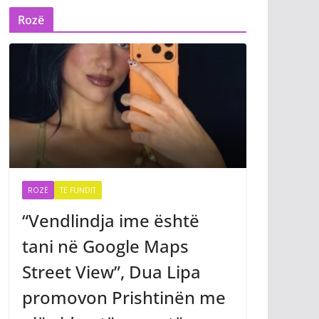
Rozë
ROZË
TË FUNDIT
“Vendlindja ime është
tani në Google Maps
Street View”, Dua Lipa
promovon Prishtinën me