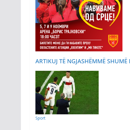
ARTIKUJ TË NGJASHËM
MË SHUMË 
Sport