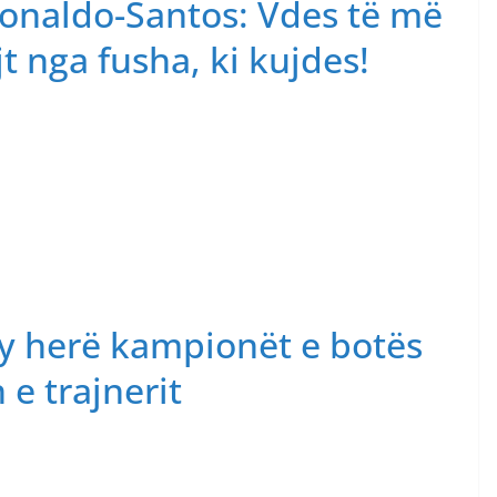
onaldo-Santos: Vdes të më
t nga fusha, ki kujdes!
dy herë kampionët e botës
e trajnerit