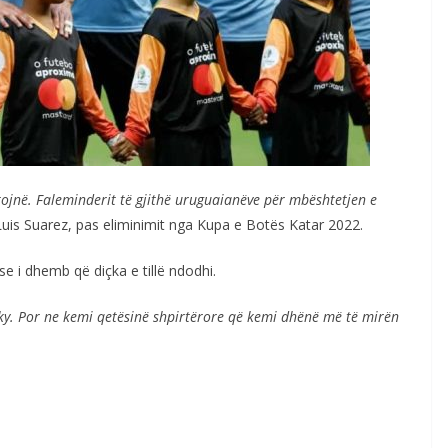
jnë. Faleminderit të gjithë uruguaianëve për mbështetjen e
 Luis Suarez, pas eliminimit nga Kupa e Botës Katar 2022.
e i dhemb që diçka e tillë ndodhi.
ky. Por ne kemi qetësinë shpirtërore që kemi dhënë më të mirën