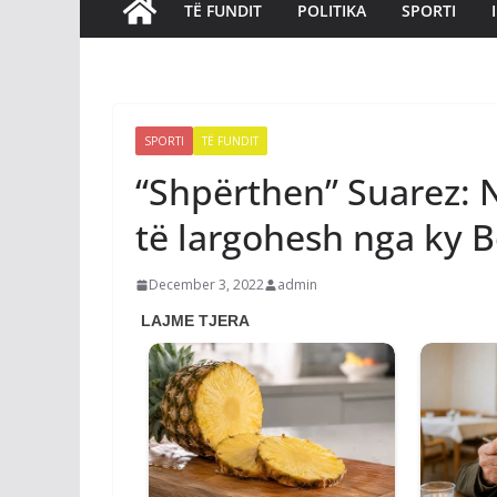
TË FUNDIT
POLITIKA
SPORTI
SPORTI
TË FUNDIT
“Shpërthen” Suarez: 
të largohesh nga ky B
December 3, 2022
admin