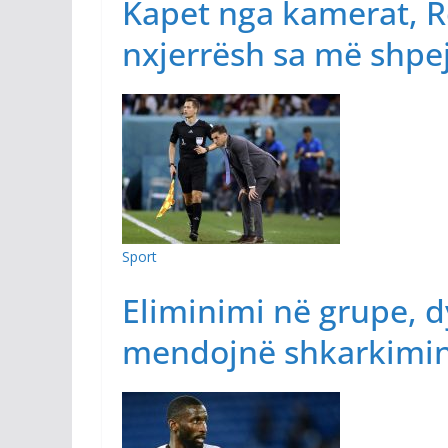
Kapet nga kamerat, R
nxjerrësh sa më shpej
Sport
Eliminimi në grupe, 
mendojnë shkarkimin 