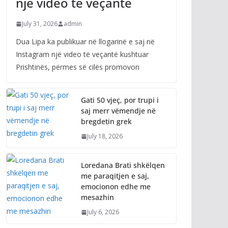
një video të veçantë
July 31, 2026
admin
Dua Lipa ka publikuar në llogarinë e saj në
Instagram një video të veçantë kushtuar
Prishtinës, përmes së cilës promovon
Gati 50 vjeç, por trupi i
saj merr vëmendje në
bregdetin grek
July 18, 2026
Loredana Brati shkëlqen
me paraqitjen e saj,
emocionon edhe me
mesazhin
July 6, 2026