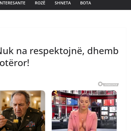
INTERESANTE
ROZË
SHNETA
BOTA
Nuk na respektojnë, dhemb
otëror!