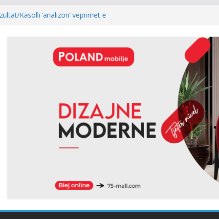
ultat/Kasolli ‘analizon’ veprimet e
as mocionit: Ia bënë më të lehtë LVV-së
l: Kur rezultati zgjedhor është
 i kryeparlamentarit për LDK’në papritmas
al” dhe pa rëndësi
 Pesë zyrtarët e Listës Serbe do të
ndehur
hur me armatosjen e Serbisë, e quan
onale”
xhiku, Gjinovci shpërthen ndaj LDK-së:
e njëherë…