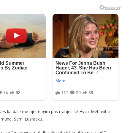
vës ka dalë me një reagim pas rrahjes së Hysni Mehanit të
komune, Sami Lushtaku.
toi se “as provokimet dhe akuzat sistematike nuk janë.”