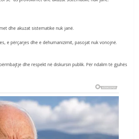
imet dhe akuzat sistematike nuk janë.
tjes, e përçarjes dhe e dehumanizimit, pasojat nuk vonojnë.
ërmbajtje dhe respekt në diskursin publik. Për ndalim të gjuhës