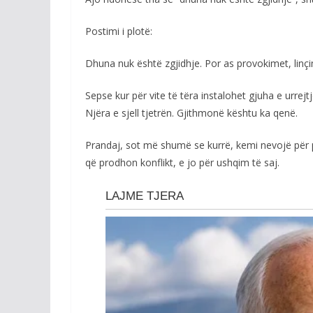
Postimi i plotë:
Dhuna nuk është zgjidhje. Por as provokimet, linç
Sepse kur për vite të tëra instalohet gjuha e urrej
Njëra e sjell tjetrën. Gjithmonë kështu ka qenë.
Prandaj, sot më shumë se kurrë, kemi nevojë për p
që prodhon konflikt, e jo për ushqim të saj.