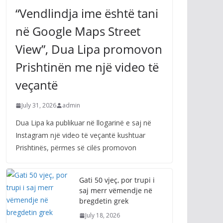
“Vendlindja ime është tani
në Google Maps Street
View”, Dua Lipa promovon
Prishtinën me një video të
veçantë
July 31, 2026
admin
Dua Lipa ka publikuar në llogarinë e saj në
Instagram një video të veçantë kushtuar
Prishtinës, përmes së cilës promovon
Gati 50 vjeç, por trupi i
saj merr vëmendje në
bregdetin grek
July 18, 2026