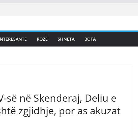
INTERESANTE
ROZË
SHNETA
BOTA
V-së në Skenderaj, Deliu e
të zgjidhje, por as akuzat