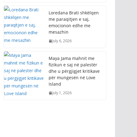
Loredana Brati shkëlqen
me paraqitjen e saj,
emocionon edhe me
mesazhin
July 6, 2026
Maya Jama mahnit me
fizikun e saj në palestër
dhe u përgjigjet kritikave
për mungesën në Love
Island
July 1, 2026