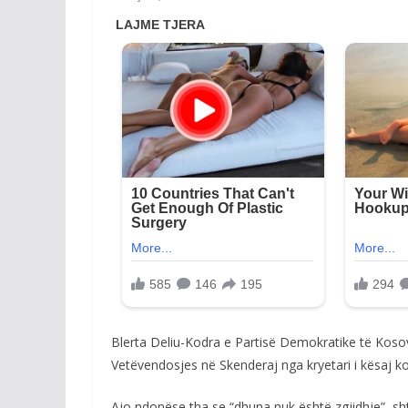
Blerta Deliu-Kodra e Partisë Demokratike të Koso
Vetëvendosjes në Skenderaj nga kryetari i kësaj 
Ajo ndonëse tha se “dhuna nuk është zgjidhje”, sh