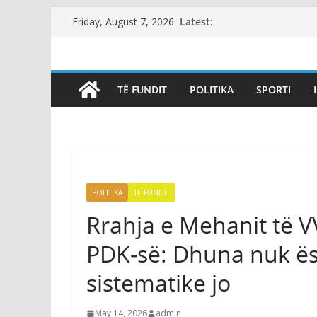
Skip
Latest:
Friday, August 7, 2026
to
content
TË FUNDIT
POLITIKA
SPORTI
POLITIKA
TË FUNDIT
Rrahja e Mehanit të V
PDK-së: Dhuna nuk ësh
sistematike jo
May 14, 2026
admin