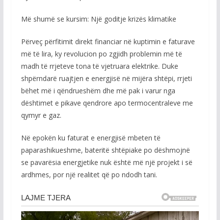
Më shumë se kursim: Një goditje krizës klimatike
Përveç përfitimit direkt financiar në kuptimin e faturave
më të lira, ky revolucion po zgjidh problemin më të
madh të rrjeteve tona të vjetruara elektrike. Duke
shpërndarë ruajtjen e energjisë në mijëra shtëpi, rrjeti
bëhet më i qëndrueshëm dhe më pak i varur nga
dështimet e pikave qendrore apo termocentraleve me
qymyr e gaz.
Në epokën ku faturat e energjisë mbeten të
paparashikueshme, bateritë shtëpiake po dëshmojnë
se pavarësia energjetike nuk është më një projekt i së
ardhmes, por një realitet që po ndodh tani.