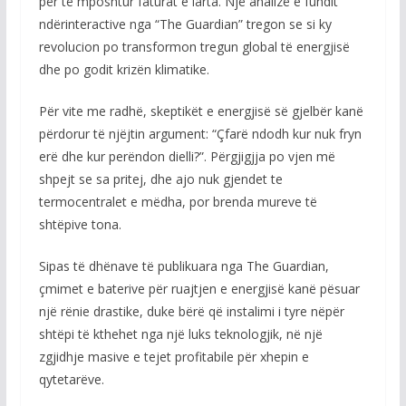
për të mposhtur faturat e larta. Një analizë e fundit
ndërinteractive nga “The Guardian” tregon se si ky
revolucion po transformon tregun global të energjisë
dhe po godit krizën klimatike.
Për vite me radhë, skeptikët e energjisë së gjelbër kanë
përdorur të njëjtin argument: “Çfarë ndodh kur nuk fryn
erë dhe kur perëndon dielli?”. Përgjigjja po vjen më
shpejt se sa pritej, dhe ajo nuk gjendet te
termocentralet e mëdha, por brenda mureve të
shtëpive tona.
Sipas të dhënave të publikuara nga The Guardian,
çmimet e baterive për ruajtjen e energjisë kanë pësuar
një rënie drastike, duke bërë që instalimi i tyre nëpër
shtëpi të kthehet nga një luks teknologjik, në një
zgjidhje masive e tejet profitabile për xhepin e
qytetarëve.