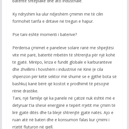
bateritë shtëpiake dhe ato industriale.
Ky ndryshim ka ulur ndjeshëm çmimin me të cilin
formohet tarifa e dritave në tregun e hapur.
Pse tani është momenti i baterive?
Përderisa çmimet e paneleve solare ranë me shpejtësi
vite më parë, bateritë mbetën të shtrenjta për një kohë
të gjatë. Mirëpo, kriza e fundit globale e karburanteve
dhe zhvillimi i hovshëm i industrisë në Kinë (e cila
shpenzon për këtë sektor më shumë se e gjithë bota së
bashku) kanë bërë që kostot e prodhimit të pësojnë
rënie drastike.
Tani, një familje që ka panele në çatizë nuk është më e
detyruar t’ia shesë energjinë e tepërt rrjetit me çmim të
lirë gjatë ditës dhe ta blejë shtrenjtë gjatë natës. Ajo e
ruan atë në bateri dhe e konsumon falas kur çmimi i
rrjetit fluturon në qiell.