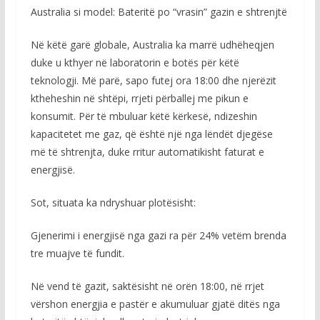
Australia si model: Bateritë po “vrasin” gazin e shtrenjtë
Në këtë garë globale, Australia ka marrë udhëheqjen
duke u kthyer në laboratorin e botës për këtë
teknologji. Më parë, sapo futej ora 18:00 dhe njerëzit
ktheheshin në shtëpi, rrjeti përballej me pikun e
konsumit. Për të mbuluar këtë kërkesë, ndizeshin
kapacitetet me gaz, që është një nga lëndët djegëse
më të shtrenjta, duke rritur automatikisht faturat e
energjisë.
Sot, situata ka ndryshuar plotësisht:
Gjenerimi i energjisë nga gazi ra për 24% vetëm brenda
tre muajve të fundit.
Në vend të gazit, saktësisht në orën 18:00, në rrjet
vërshon energjia e pastër e akumuluar gjatë ditës nga