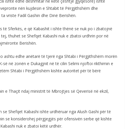
cili ishte edhe dëshmitar në këtë çështje gjyqësore) ishte
a vepronte nën kujdesin e Shtabit të Përgjithshëm dhe
 ta vriste Fadil Gashin dhe Dinë Berishën.
 të Sferkës, e që Kabashit i ishte thënë se nuk po i zbatojnë
 tej, thuhet se Shefqet Kabashi nuk e zbatoi urdhrin por në
lajmëronte Berishën.
po ashtu edhe anëtarë të tjerë nga Shtabi i Përgjithshëm morën
ë në zonën e Dukagjnit në të cilin Selimi njoftoi rikthimin e
tëm Shtabi i Përgjithshëm kishte autoritet për të bërë
n e Thaçit ndaj ministrit të Mbrojtjes së Qeverisë në ekzil,
on se Shefqet Kabashi ishte urdhëruar nga Alush Gashi për të
in se konsiderohej përgjegjës për ofensivën serbe që kishte
 Kabashi nuk e zbatoi këtë urdhër.