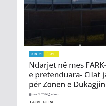
OPINION
TË FUNDIT
Ndarjet në mes FARK-
e pretenduara- Cilat 
për Zonën e Dukagjin
June 3, 2026
admin