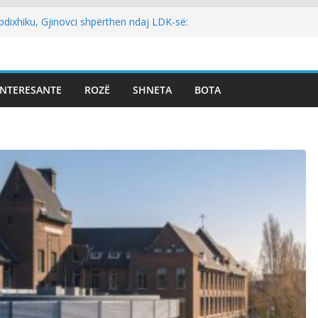
bdixhiku, Gjinovci shpërthen ndaj LDK-së:
edhe njëherë…
ELADINI: NEXHMEDIN ISENI-NEÇKI,
BOL I TRIMËRISË DHE DINJITETIT
ogol: Kur rezultati zgjedhor është
INTERESANTE
ROZË
SHNETA
BOTA
ost i kryeparlamentarit për LDK’në papritmas
onial” dhe pa rëndësi
ia: Pesë zyrtarët e Listës Serbe do të
 pandehur
lidhur me armatosjen e Serbisë, e quan
rajonale”