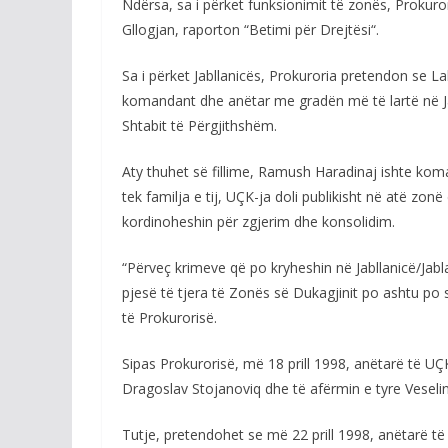
Ndërsa, sa i përket funksionimit të zonës, Prokuror
Gllogjan, raporton “Betimi për Drejtësi“.
Sa i përket Jabllanicës, Prokuroria pretendon se L
komandant dhe anëtar me gradën më të lartë në Ja
Shtabit të Përgjithshëm.
Aty thuhet së fillime, Ramush Haradinaj ishte koma
tek familja e tij, UÇK-ja doli publikisht në atë zonë
kordinoheshin për zgjerim dhe konsolidim.
“Përveç krimeve që po kryheshin në Jabllanicë/Jab
pjesë të tjera të Zonës së Dukagjinit po ashtu po
të Prokurorisë.
Sipas Prokurorisë, më 18 prill 1998, anëtarë të U
Dragoslav Stojanoviq dhe të afërmin e tyre Veselin 
Tutje, pretendohet se më 22 prill 1998, anëtarë të