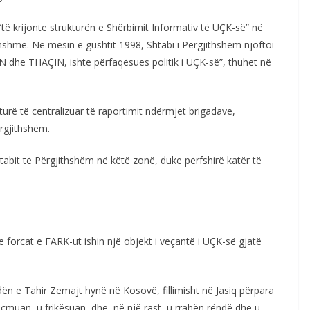
 krijonte strukturën e Shërbimit Informativ të UÇK-së” në
hshme. Në mesin e gushtit 1998, Shtabi i Përgjithshëm njoftoi
dhe THAÇIN, ishte përfaqësues politik i UÇK-së”, thuhet në
turë të centralizuar të raportimit ndërmjet brigadave,
rgjithshëm.
abit të Përgjithshëm në këtë zonë, duke përfshirë katër të
 forcat e FARK-ut ishin një objekt i veçantë i UÇK-së gjatë
n e Tahir Zemajt hynë në Kosovë, fillimisht në Jasiq përpara
acmuan, u frikësuan, dhe, në një rast, u rrahën rëndë dhe u