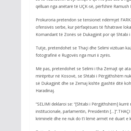
qëlluan nga anëtarë të UÇK-së, përfshirë Ramush H
Prokuroria pretendon se tensionet ndërmjet FARK-
ofensivës serbe, kur përfaqësues të fshatrave lo
Komandant të Zonës së Dukagjinit por që Shtabi i P
Tutje, pretendohet se Thaçi dhe Selimi vizituan k
fotografinë e Rugovës nga muri ii zyrës.
Më pas, pretendohet se Selimi i tha Zemajt që ata 
mirëpritur në Kosovë, se Shtabi i Përgjithshëm 
së Dukagjinit dhe se Zemaj kishte gjashtë ditë ko
Haradinaj.
“SELIMI deklaroi se: “[Shtabi i Përgjithshëm] kurrë
institucionale, parlamentin, Presidentin […]”.THAÇ
kriminelë dhe ne nuk do t’i lëmë armët në duart e k