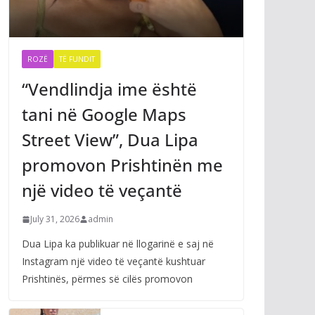
ROZË
TË FUNDIT
“Vendlindja ime është
tani në Google Maps
Street View”, Dua Lipa
promovon Prishtinën me
një video të veçantë
July 31, 2026
admin
Dua Lipa ka publikuar në llogarinë e saj në
Instagram një video të veçantë kushtuar
Prishtinës, përmes së cilës promovon