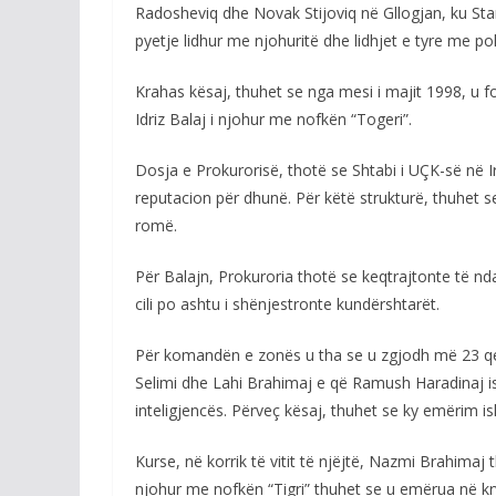
Radosheviq dhe Novak Stijoviq në Gllogjan, ku St
pyetje lidhur me njohuritë dhe lidhjet e tyre me pol
Krahas kësaj, thuhet se nga mesi i majit 1998, u 
Idriz Balaj i njohur me nofkën “Togeri”.
Dosja e Prokurorisë, thotë se Shtabi i UÇK-së në I
reputacion për dhunë. Për këtë strukturë, thuhet 
romë.
Për Balajn, Prokuroria thotë se keqtrajtonte të n
cili po ashtu i shënjestronte kundërshtarët.
Për komandën e zonës u tha se u zgjodh më 23 qer
Selimi dhe Lahi Brahimaj e që Ramush Haradinaj 
inteligjencës. Përveç kësaj, thuhet se ky emërim i
Kurse, në korrik të vitit të njëjtë, Nazmi Brahim
njohur me nofkën “Tigri” thuhet se u emërua në kr