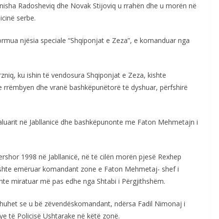
anisha Radosheviq dhe Novak Stijoviq u rrahën dhe u morën në
icinë serbe.
formua njësia speciale “Shqiponjat e Zeza”, e komanduar nga
rzniq, ku ishin të vendosura Shqiponjat e Zeza, kishte
se rrëmbyen dhe vranë bashkëpunëtorë të dyshuar, përfshirë
daluarit në Jabllanicë dhe bashkëpunonte me Faton Mehmetajn i
shor 1998 në Jabllanicë, në të cilën morën pjesë Rexhep
ishte emëruar komandant zone e Faton Mehmetaj- shef i
shte miratuar më pas edhe nga Shtabi i Përgjithshëm.
aj thuhet se u bë zëvendëskomandant, ndërsa Fadil Nimonaj i
ye të Policisë Ushtarake në këtë zonë.