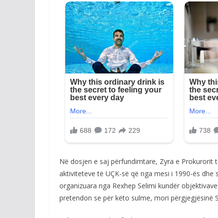
Në dosjen e saj përfundimtare, Zyra e Prokurorit 
aktiviteteve të UÇK-së që nga mesi i 1990-ës dhe 
organizuara nga Rexhep Selimi kundër objektivave c
pretendon se për këto sulme, mori përgjegjësinë S