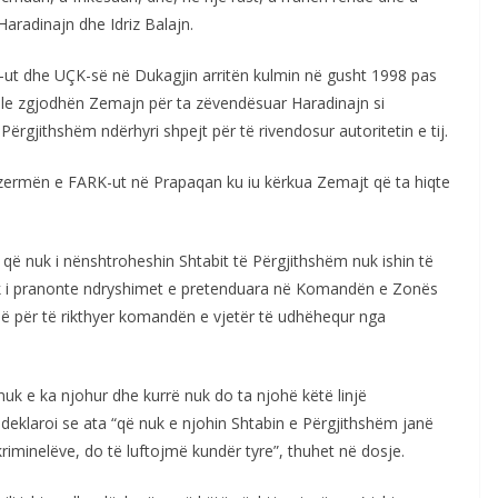
aradinajn dhe Idriz Balajn.
ut dhe UÇK-së në Dukagjin arritën kulmin në gusht 1998 pas
kale zgjodhën Zemajn për ta zëvendësuar Haradinajn si
ërgjithshëm ndërhyri shpejt për të rivendosur autoritetin e tij.
azermën e FARK-ut në Prapaqan ku iu kërkua Zemajt që ta hiqte
që nuk i nënshtroheshin Shtabit të Përgjithshëm nuk ishin të
nuk i pranonte ndryshimet e pretenduara në Komandën e Zonës
hë për të rikthyer komandën e vjetër të udhëhequr nga
 nuk e ka njohur dhe kurrë nuk do ta njohë këtë linjë
I deklaroi se ata “që nuk e njohin Shtabin e Përgjithshëm janë
riminelëve, do të luftojmë kundër tyre”, thuhet në dosje.