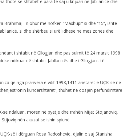
ia thotë se shtabet e para të saj u krijuan në Jabllanicë dhe
ahi Brahimaj i njohur me nofkën “Maxhupi” si dhe “15”, ishte
bllanicë, si dhe shërbeu si urë lidhëse në mes zonës dhe
ndant i shtabit në Gllogjan dhe pas sulmit të 24 marsit 1998
 duke ndikuar që shtabi i Jabllanicës dhe i Gllogjanit të
lanica që nga pranvera e vitit 1998,1411 anëtarët e UÇK-së në
 shënjestronin kundërshtarët”, thuhet në dosjen përfundimtare
ÇK-së ndaluan, morën në pyetje dhe rrahën Mijat Stojanoviq,
Stijoviq nën akuzat se ishin spiunë.
 UÇK-së i dërguan Rosa Radosheviq, djalin e saj Stanisha