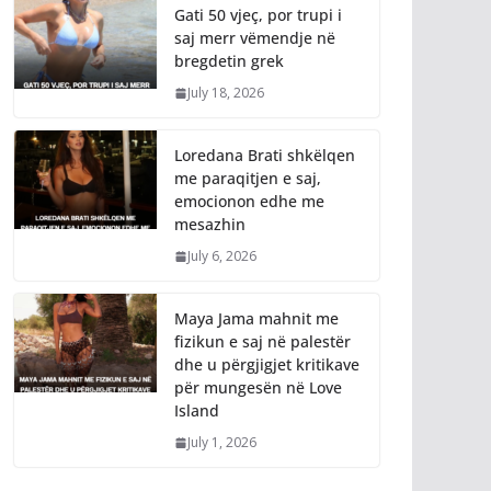
Gati 50 vjeç, por trupi i
saj merr vëmendje në
bregdetin grek
July 18, 2026
Loredana Brati shkëlqen
me paraqitjen e saj,
emocionon edhe me
mesazhin
July 6, 2026
Maya Jama mahnit me
fizikun e saj në palestër
dhe u përgjigjet kritikave
për mungesën në Love
Island
July 1, 2026