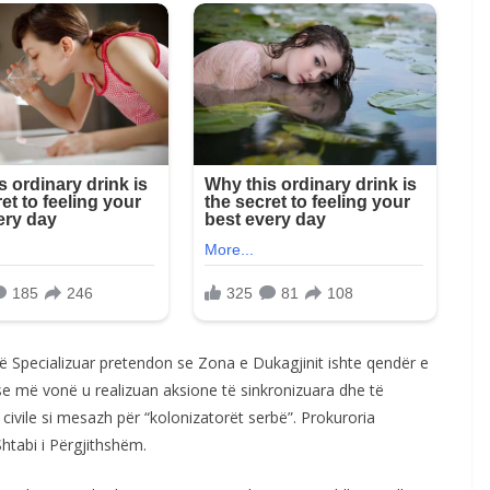
të Specializuar pretendon se Zona e Dukagjinit ishte qendër e
se më vonë u realizuan aksione të sinkronizuara dhe të
ivile si mesazh për “kolonizatorët serbë”. Prokuroria
htabi i Përgjithshëm.