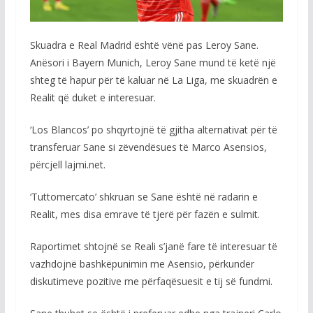
Skuadra e Real Madrid është vënë pas Leroy Sane.
Anësori i Bayern Munich, Leroy Sane mund të ketë një
shteg të hapur për të kaluar në La Liga, me skuadrën e
Realit që duket e interesuar.
‘Los Blancos’ po shqyrtojnë të gjitha alternativat për të
transferuar Sane si zëvendësues të Marco Asensios,
përcjell lajmi.net.
‘Tuttomercato’ shkruan se Sane është në radarin e
Realit, mes disa emrave të tjerë për fazën e sulmit.
Raportimet shtojnë se Reali s’janë fare të interesuar të
vazhdojnë bashkëpunimin me Asensio, përkundër
diskutimeve pozitive me përfaqësuesit e tij së fundmi.