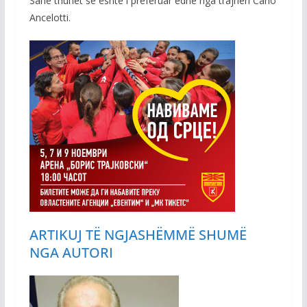
Sane thuhet se është i preferuar edhe nga trajneri Carlo
Ancelotti.
ARTIKUJ TË NGJASHËM
MË SHUMË
NGA AUTORI