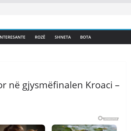
INTERESANTE
ROZË
SHNETA
BOTA
or në gjysmëfinalen Kroaci –