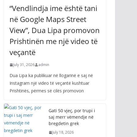
“Vendlindja ime është tani
në Google Maps Street
View”, Dua Lipa promovon
Prishtinën me një video të
veçantë
July 31, 2026
admin
Dua Lipa ka publikuar në llogarinë e saj në
Instagram një video të veçantë kushtuar
Prishtinës, përmes së cilës promovon
Gati 50 vjeç, por trupi i
saj merr vëmendje në
bregdetin grek
July 18, 2026