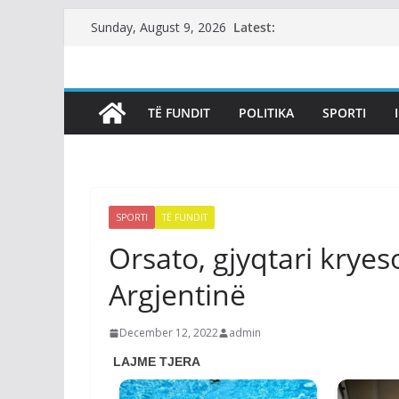
Skip
Latest:
Sunday, August 9, 2026
to
content
TË FUNDIT
POLITIKA
SPORTI
SPORTI
TË FUNDIT
Orsato, gjyqtari kryes
Argjentinë
December 12, 2022
admin