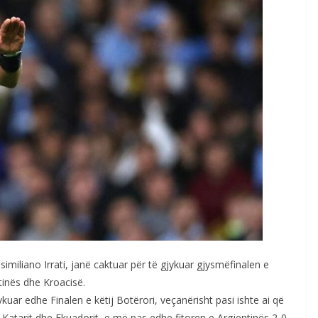
ssimiliano Irrati, janë caktuar për të gjykuar gjysmëfinalen e
inës dhe Kroacisë.
kuar edhe Finalen e këtij Botërori, veçanërisht pasi ishte ai që
Katarit dhe Ekuadorit, e më pas edhe fitoren e Argjentinës 2-0