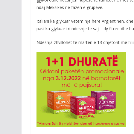
ndaj Meksikës në fazën e grupeve.
Italiani ka gjykuar vetëm një herë Argjentinën, dh
pasi ka gjykuar tri ndeshje të saj – dy fitore dhe
Ndeshja zhvillohet të martën e 13 dhjetorit me fill