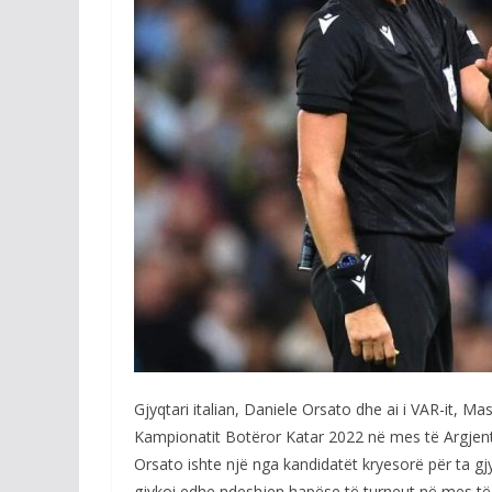
Gjyqtari italian, Daniele Orsato dhe ai i VAR-it, Ma
Kampionatit Botëror Katar 2022 në mes të Argjent
Orsato ishte një nga kandidatët kryesorë për ta gjy
gjykoi edhe ndeshjen hapëse të turneut në mes të 