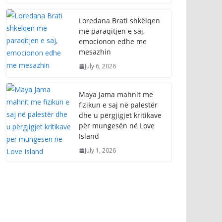
Loredana Brati shkëlqen
me paraqitjen e saj,
emocionon edhe me
mesazhin
July 6, 2026
Maya Jama mahnit me
fizikun e saj në palestër
dhe u përgjigjet kritikave
për mungesën në Love
Island
July 1, 2026