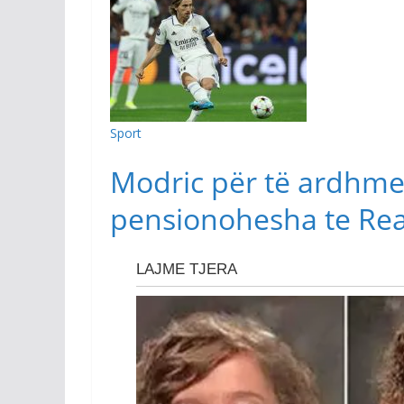
Sport
Modric për të ardhmen
pensionohesha te Rea