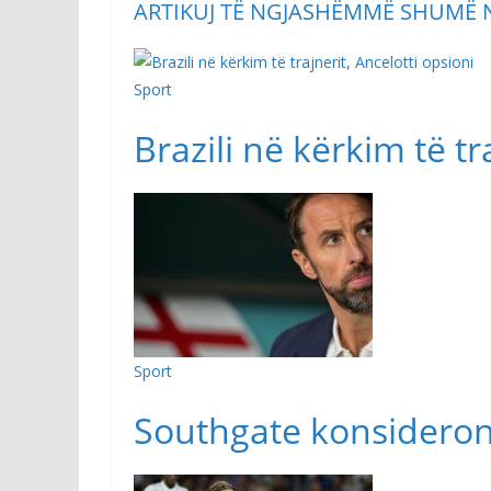
ARTIKUJ TË NGJASHËM
MË SHUMË 
Sport
Brazili në kërkim të tr
Sport
Southgate konsideron