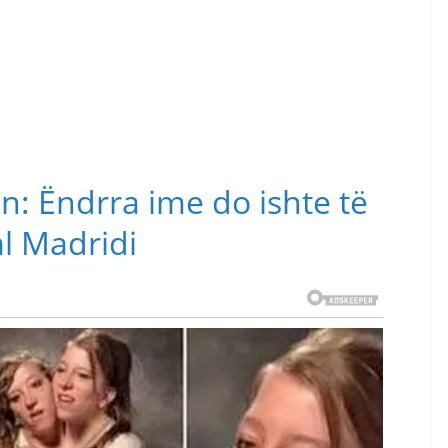
: Ëndrra ime do ishte të
l Madridi