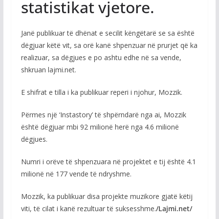
statistikat vjetore.
Janë publikuar të dhënat e secilit këngëtarë se sa është
dëgjuar këtë vit, sa orë kanë shpenzuar në prurjet që ka
realizuar, sa dëgjues e po ashtu edhe në sa vende,
shkruan lajmi.net.
E shifrat e tilla i ka publikuar reperi i njohur, Mozzik.
Përmes një ‘Instastory’ të shpërndarë nga ai, Mozzik
është dëgjuar mbi 92 milionë herë nga 4.6 milionë
dëgjues.
Numri i orëve të shpenzuara në projektet e tij është 4.1
milionë në 177 vende të ndryshme.
Mozzik, ka publikuar disa projekte muzikore gjatë këtij
viti, të cilat i kanë rezultuar të suksesshme.
/Lajmi.net/