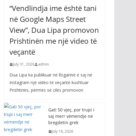
“Vendlindja ime është tani
në Google Maps Street
View”, Dua Lipa promovon
Prishtinën me një video të
veçantë
July 31, 2026
admin
Dua Lipa ka publikuar në llogarinë e saj në
Instagram një video të veçantë kushtuar
Prishtinës, përmes së cilës promovon
Gati 50 vjeç, por trupi i
saj merr vëmendje në
bregdetin grek
July 18, 2026