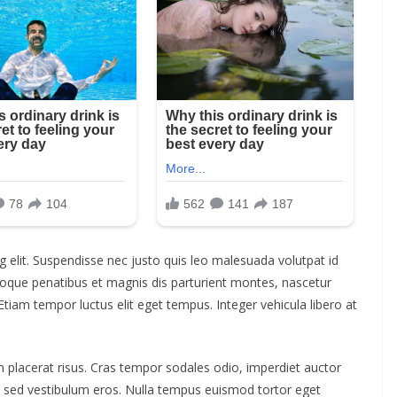
 elit. Suspendisse nec justo quis leo malesuada volutpat id
toque penatibus et magnis dis parturient montes, nascetur
Etiam tempor luctus elit eget tempus. Integer vehicula libero at
um placerat risus. Cras tempor sodales odio, imperdiet auctor
tiam sed vestibulum eros. Nulla tempus euismod tortor eget