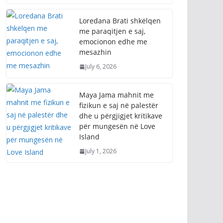
Loredana Brati shkëlqen
me paraqitjen e saj,
emocionon edhe me
mesazhin
July 6, 2026
Maya Jama mahnit me
fizikun e saj në palestër
dhe u përgjigjet kritikave
për mungesën në Love
Island
July 1, 2026