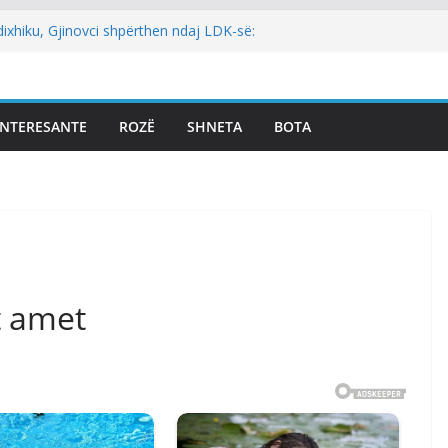
dixhiku, Gjinovci shpërthen ndaj LDK-së:
he njëherë…
ADINI: NEXHMEDIN ISENI-NEÇKI,
OL I TRIMËRISË DHE DINJITETIT
gol: Kur rezultati zgjedhor është
INTERESANTE
ROZË
SHNETA
BOTA
t i kryeparlamentarit për LDK’në papritmas
ial” dhe pa rëndësi
a: Pesë zyrtarët e Listës Serbe do të
andehur
dhur me armatosjen e Serbisë, e quan
jonale”
t amet