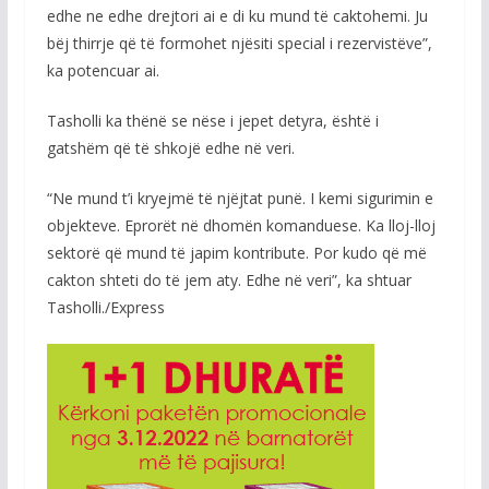
edhe ne edhe drejtori ai e di ku mund të caktohemi. Ju
bëj thirrje që të formohet njësiti special i rezervistëve”,
ka potencuar ai.
Tasholli ka thënë se nëse i jepet detyra, është i
gatshëm që të shkojë edhe në veri.
“Ne mund t’i kryejmë të njëjtat punë. I kemi sigurimin e
objekteve. Eprorët në dhomën komanduese. Ka lloj-lloj
sektorë që mund të japim kontribute. Por kudo që më
cakton shteti do të jem aty. Edhe në veri”, ka shtuar
Tasholli./Express