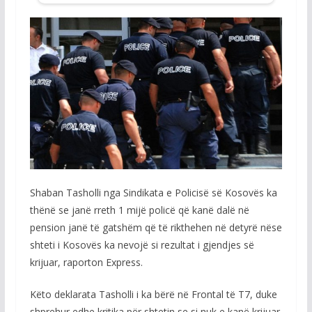
Shaban Tasholli nga Sindikata e Policisë së Kosovës ka
thënë se janë rreth 1 mijë policë që kanë dalë në
pension janë të gatshëm që të rikthehen në detyrë nëse
shteti i Kosovës ka nevojë si rezultat i gjendjes së
krijuar, raporton Express.
Këto deklarata Tasholli i ka bërë në Frontal të T7, duke
shprehur edhe kritika për shtetin se si nuk e kanë krijuar