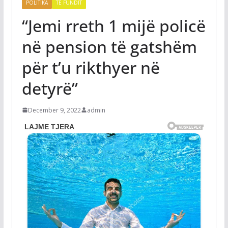
POLITIKA
TË FUNDIT
“Jemi rreth 1 mijë policë
në pension të gatshëm
për t’u rikthyer në
detyrë”
December 9, 2022
admin