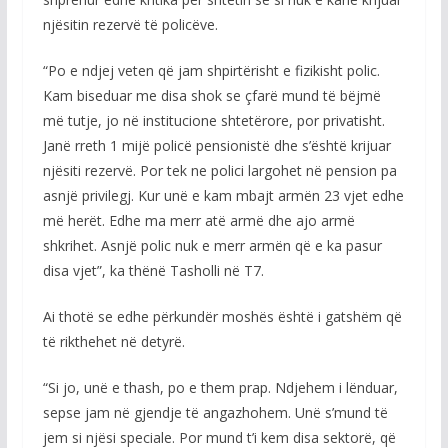
njësitin rezervë të policëve.
“Po e ndjej veten që jam shpirtërisht e fizikisht polic.
Kam biseduar me disa shok se çfarë mund të bëjmë
më tutje, jo në institucione shtetërore, por privatisht.
Janë rreth 1 mijë policë pensionistë dhe s’është krijuar
njësiti rezervë. Por tek ne polici largohet në pension pa
asnjë privilegj. Kur unë e kam mbajt armën 23 vjet edhe
më herët. Edhe ma merr atë armë dhe ajo armë
shkrihet. Asnjë polic nuk e merr armën që e ka pasur
disa vjet”, ka thënë Tasholli në T7.
Ai thotë se edhe përkundër moshës është i gatshëm që
të rikthehet në detyrë.
“Si jo, unë e thash, po e them prap. Ndjehem i lënduar,
sepse jam në gjendje të angazhohem. Unë s’mund të
jem si njësi speciale. Por mund t’i kem disa sektorë, që