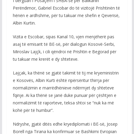
I dërguari i Posaçëm i SHBA-së për Ballkanin
Perëndimor, Gabriel Escobar do të vizitojë Prishtinën të
hënën e ardhshme, për tu takuar me shefin e Qeverisë,
Albin Kurtin.
Vizita e Escobar, sipas Kanal 10, vjen menjëherë pas
asaj të emisarit të BE-së, për dialogun Kosovë-Serbi,
Miroslav Lajçk, i cili qëndroi në Prishtin e Begorad për
tu takuar me krerët e dy shteteve.
Lajçak, ka thënë se gjatë takimit të tij me kryeministrin
e Kosovës, Albin Kurti është ripërsëritur thirrja për
normalizimin e marrëdhënieve ndërmjet dy shteteve
fqinje. Ai ka thënë se janë duke punuar për çështjen e
normalizimit të raporteve, teksa shtoi se “nuk ka më
kohë për të humbur”.
Ndryshe, gjatë ditës edhe kryediplomati i BE-së, Josep
Borell nga Tirana ka konfirmuar se Bashkimi Evropian