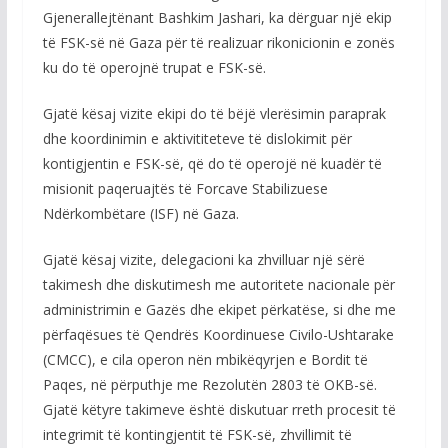
Gjenerallejtënant Bashkim Jashari, ka dërguar një ekip
të FSK-së në Gaza për të realizuar rikonicionin e zonës
ku do të operojnë trupat e FSK-së.
Gjatë kësaj vizite ekipi do të bëjë vlerësimin paraprak
dhe koordinimin e aktivititeteve të dislokimit për
kontigjentin e FSK-së, që do të operojë në kuadër të
misionit paqeruajtës të Forcave Stabilizuese
Ndërkombëtare (ISF) në Gaza.
Gjatë kësaj vizite, delegacioni ka zhvilluar një sërë
takimesh dhe diskutimesh me autoritete nacionale për
administrimin e Gazës dhe ekipet përkatëse, si dhe me
përfaqësues të Qendrës Koordinuese Civilo-Ushtarake
(CMCC), e cila operon nën mbikëqyrjen e Bordit të
Paqes, në përputhje me Rezolutën 2803 të OKB-së.
Gjatë këtyre takimeve është diskutuar rreth procesit të
integrimit të kontingjentit të FSK-së, zhvillimit të