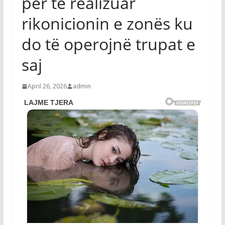
për të realizuar
rikonicionin e zonës ku
do të operojnë trupat e
saj
April 26, 2026
admin