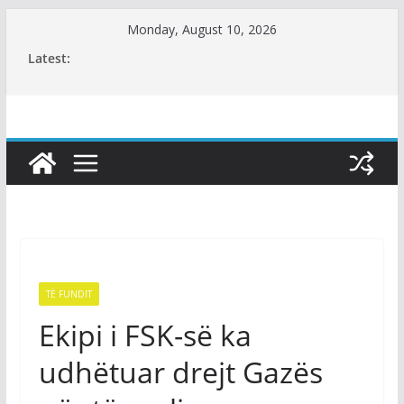
Skip
Monday, August 10, 2026
to
Latest:
content
TË FUNDIT
Ekipi i FSK-së ka
udhëtuar drejt Gazës