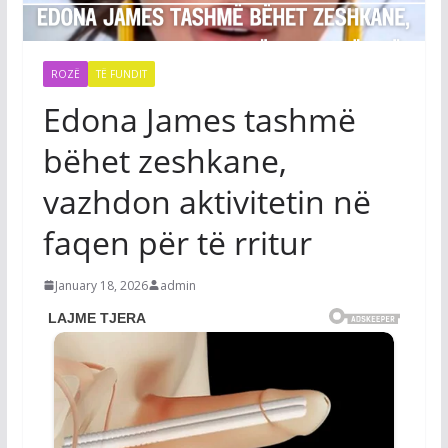
ROZË
TË FUNDIT
Edona James tashmë
bëhet zeshkane,
vazhdon aktivitetin në
faqen për të rritur
January 18, 2026
admin