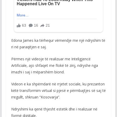
Edona James ka tërhequr vëmendje me një ndryshim të
ri në paraqitjen e saj.
Përmes një videoje të realizuar me Inteligjencë
Artificiale, ajo shfaqet me flokë të zinj, ndryshe nga
imazhi i saj i mëparshëm biond.
Videon e ka shpërndarë në rrjetet sociale, ku prezanton
këtë transformim virtual si pjesë e përmbajtjes së saj të
rregullt, shkruan “Kosovarja”.
Ndryshimi ka qenë thjesht estetik dhe i realizuar në
formë digjitale.