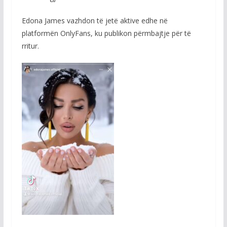
Edona James vazhdon të jetë aktive edhe në
platformën OnlyFans, ku publikon përmbajtje për të
rritur.