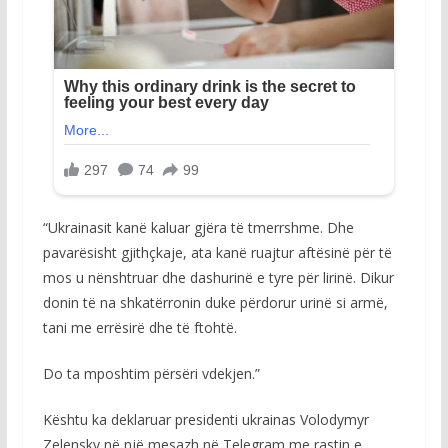
“Ukrainasit kanë kaluar gjëra të tmerrshme. Dhe
pavarësisht gjithçkaje, ata kanë ruajtur aftësinë për të
mos u nënshtruar dhe dashurinë e tyre për lirinë. Dikur
donin të na shkatërronin duke përdorur urinë si armë,
tani me errësirë ​​dhe të ftohtë.
Do ta mposhtim përsëri vdekjen.”
Kështu ka deklaruar presidenti ukrainas Volodymyr
Zelensky në një mesazh në Telegram me rastin e