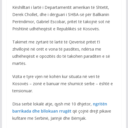
Këshilltari i lartë i Departamentit amerikan të Shtetit,
Derek Chollet, dhe i dërguari i SHBA-së për Ballkanin
Perëndimor, Gabriel Escobar, pritet të takojnë sot në
Prishtinë udhëheqësit e Republikës së Kosovës.
Takimet me zyrtarë të lartë të Qeverisë pritet t’i
zhvillojnë në orët e vona të pasdites, ndërsa me
udhëheqësit e opozitës do të takohen paraditen e së
martës.
Vizita e tyre vjen në kohën kur situata në veri të
Kosovës – zonë e banuar me shumicë serbe – është e
tensionuar.
Disa serbë lokalë atje, qysh më 10 dhjetor,
ngritën
barrikada dhe bllokuan rrugët
që çojnë drejt pikave
kufitare me Serbinë, Jarinjë dhe Bërnjak.