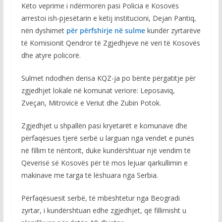
Këto veprime i ndërmorën pasi Policia e Kosovës
arrestoi ish-pjesëtarin e këtij institucioni, Dejan Pantiq,
nën dyshimet
për përfshirje në sulme
kundër zyrtarëve
të Komisionit Qendror të Zgjedhjeve në veri të Kosovës
dhe atyre policorë.
Sulmet ndodhën derisa KQZ-ja po bënte përgatitje për
zgjedhjet lokale në komunat veriore: Leposaviq,
Zveçan, Mitrovicë e Veriut dhe Zubin Potok.
Zgjedhjet u shpallën pasi kryetarët e komunave dhe
përfaqësues tjerë serbë u larguan nga vendet e punës
në fillim të nëntorit, duke kundërshtuar një vendim të
Qeverisë së Kosovës për të mos lejuar qarkullimin e
makinave me targa të lëshuara nga Serbia.
Përfaqësuesit serbë, të mbështetur nga Beogradi
zyrtar, i kundërshtuan edhe zgjedhjet, që fillimisht u