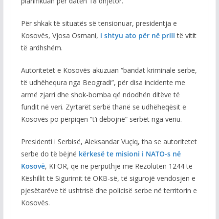
planifikuan për datën 18 dhjetor.
Për shkak të situatës së tensionuar, presidentja e
Kosovës, Vjosa Osmani,
i shtyu ato për në prill
të vitit
të ardhshëm.
Autoritetet e Kosovës akuzuan “bandat kriminale serbe,
të udhëhequra nga Beogradi”, për disa incidente me
armë zjarri dhe shok-bomba që ndodhën ditëve të
fundit në veri. Zyrtarët serbë thanë se udhëheqësit e
Kosovës po përpiqen “t’i dëbojnë” serbët nga veriu.
Presidenti i Serbisë, Aleksandar Vuçiq, tha se autoritetet
serbe do të bëjnë
kërkesë te misioni i NATO-s në
Kosovë
, KFOR, që në përputhje me Rezolutën 1244 të
Këshillit të Sigurimit të OKB-së, të sigurojë vendosjen e
pjesëtarëve të ushtrisë dhe policisë serbe në territorin e
Kosovës.