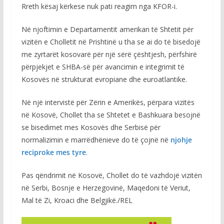
Rreth kësaj kërkese nuk pati reagim nga KFOR-i.
Në njoftimin e Departamentit amerikan të Shtetit për
vizitën e Cholletit në Prishtinë u tha se ai do të bisedojë
me zyrtarët kosovarë për një sërë çështjesh, përfshirë
përpjekjet e SHBA-së për avancimin e integrimit të
Kosovës në strukturat evropiane dhe euroatlantike.
Në një intervistë për Zërin e Amerikës, përpara vizitës
në Kosovë, Chollet tha se Shtetet e Bashkuara besojnë
se bisedimet mes Kosovës dhe Serbisë për
normalizimin e marrëdhënieve do të çojnë në
njohje
reciproke mes tyre
.
Pas qëndrimit në Kosovë, Chollet do të vazhdojë vizitën
në Serbi, Bosnje e Herzegovinë, Maqedoni të Veriut,
Mal të Zi, Kroaci dhe Belgjikë./REL