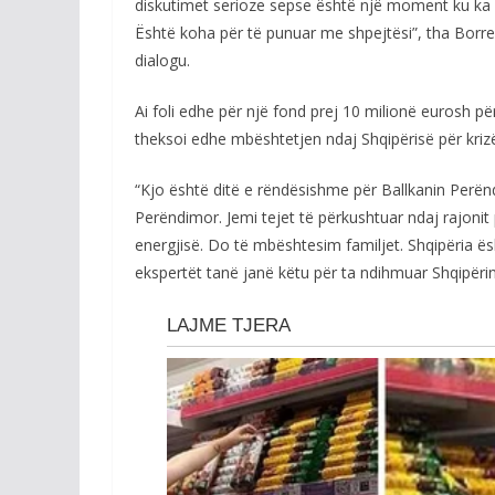
diskutimet serioze sepse është një moment ku ka
Është koha për të punuar me shpejtësi”, tha Borrel
dialogu.
Ai foli edhe për një fond prej 10 milionë eurosh 
theksoi edhe mbështetjen ndaj Shqipërisë për krizë
“Kjo është ditë e rëndësishme për Ballkanin Perën
Perëndimor. Jemi tejet të përkushtuar ndaj rajonit
energjisë. Do të mbështesim familjet. Shqipëria ës
ekspertët tanë janë këtu për ta ndihmuar Shqipërin