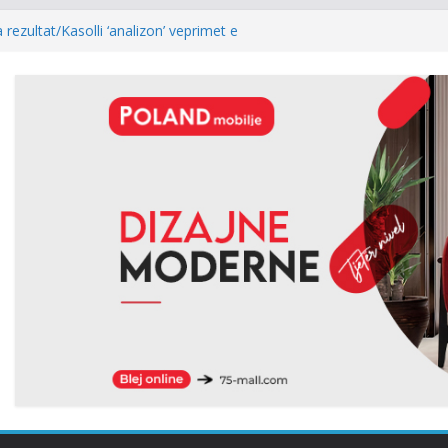
 rezultat/Kasolli ‘analizon’ veprimet e
e pas mocionit: Ia bënë më të lehtë LVV-së
togol: Kur rezultati zgjedhor është
ost i kryeparlamentarit për LDK’në papritmas
monial” dhe pa rëndësi
ria: Pesë zyrtarët e Listës Serbe do të
ë pandehur
lidhur me armatosjen e Serbisë, e quan
 rajonale”
Abdixhiku, Gjinovci shpërthen ndaj LDK-së:
edhe njëherë…