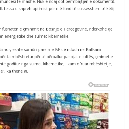
 mundësi të madhe. Nuk e ndaj dot përmbajtjen e dokumentit.
l, teksa u shpreh optimist për një fund të suksesshëm të këtij
për fushatën e çminimit në Bosnjë e Hercegovinë, ndërkohë që
n energjetike dhe sulmet kibernetike.
dimor, është samiti i parë me BE që ndodh në Ballkanin
 për ta mbështetur për të përballur pasojat e luftës, çmimet e
htë goditur nga sulmet kibernetike, i kam ofruar mbështetje,
ë”, ka thënë ai.