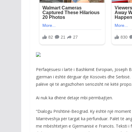
Përfaqësuesi i lartë i Bashkimit Evropian, Joseph Bor
gjerman i është dërguar dje Kosovës dhe Serbisë. G
palëve që të angazhohen seriozisht në këtë propoz
Ai nuk ka dhënë detaje mbi përmbajtjen.
“Dialogu Prishtinë-Beograd. Ky është një moment 
Marrëveshja për targat ka përfunduar. Palët të an
me mbështetjen e Gjermanisë e Francës. Teksti i fu