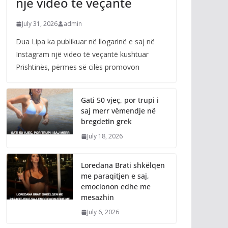
një video të veçantë
July 31, 2026
admin
Dua Lipa ka publikuar në llogarinë e saj në
Instagram një video të veçantë kushtuar
Prishtinës, përmes së cilës promovon
Gati 50 vjeç, por trupi i
saj merr vëmendje në
bregdetin grek
July 18, 2026
Loredana Brati shkëlqen
me paraqitjen e saj,
emocionon edhe me
mesazhin
July 6, 2026