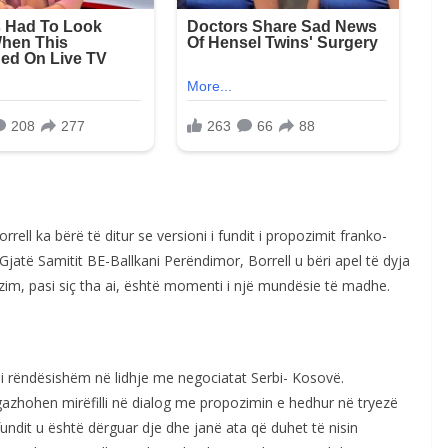
rell ka bërë të ditur se versioni i fundit i propozimit franko-
jatë Samitit BE-Ballkani Perëndimor, Borrell u bëri apel të dyja
im, pasi siç tha ai, është momenti i një mundësie të madhe.
i rëndësishëm në lidhje me negociatat Serbi- Kosovë.
gazhohen mirëfilli në dialog me propozimin e hedhur në tryezë
ndit u është dërguar dje dhe janë ata që duhet të nisin