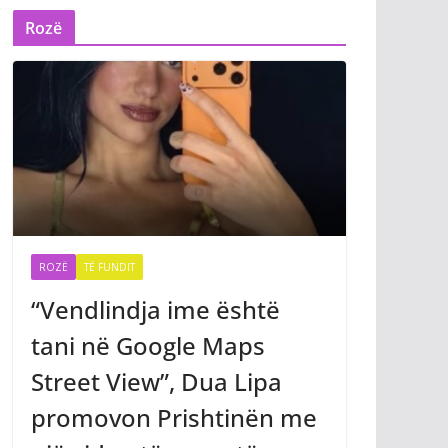
Rozë
ROZË
TË FUNDIT
“Vendlindja ime është
tani në Google Maps
Street View”, Dua Lipa
promovon Prishtinën me