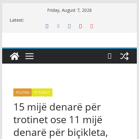
Skip
Friday, August 7, 2026
to
Latest:
content
POLITIKA
TË FUNDIT
15 mijë denarë për
trotinet ose 11 mijë
denarë për biçikleta,