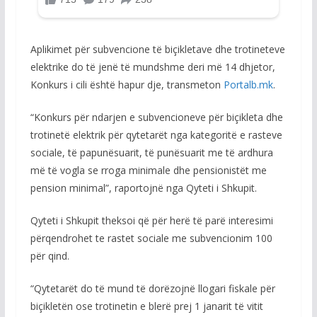
Aplikimet për subvencione të biçikletave dhe trotineteve
elektrike do të jenë të mundshme deri më 14 dhjetor,
Konkurs i cili është hapur dje, transmeton
Portalb.mk
.
“Konkurs për ndarjen e subvencioneve për biçikleta dhe
trotinetë elektrik për qytetarët nga kategoritë e rasteve
sociale, të papunësuarit, të punësuarit me të ardhura
më të vogla se rroga minimale dhe pensionistët me
pension minimal”, raportojnë nga Qyteti i Shkupit.
Qyteti i Shkupit theksoi që për herë të parë interesimi
përqendrohet te rastet sociale me subvencionim 100
për qind.
“Qytetarët do të mund të dorëzojnë llogari fiskale për
biçikletën ose trotinetin e blerë prej 1 janarit të vitit