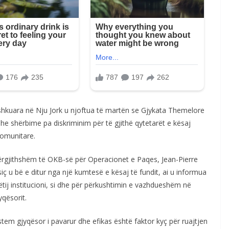
ashkuara në Nju Jork u njoftua të martën se Gjykata Themelore
dhe shërbime pa diskriminim për të gjithë qytetarët e kësaj
komunitare.
 Përgjithshëm të OKB-së për Operacionet e Paqes, Jean-Pierre
iç u bë e ditur nga një kumtesë e kësaj të fundit, ai u informua
këtij institucioni, si dhe për përkushtimin e vazhdueshëm në
yqësorit.
stem gjyqësor i pavarur dhe efikas është faktor kyç për ruajtjen