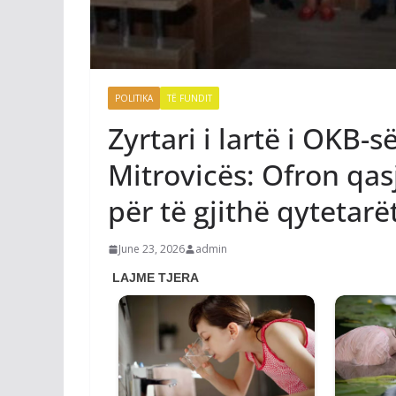
POLITIKA
TË FUNDIT
Zyrtari i lartë i OKB-
Mitrovicës: Ofron qas
për të gjithë qytetarë
June 23, 2026
admin