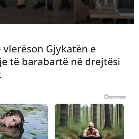
së vlerëson Gjykatën e
je të barabartë në drejtësi
t