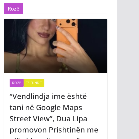
Rozë
ROZË
TË FUNDIT
“Vendlindja ime është
tani në Google Maps
Street View”, Dua Lipa
promovon Prishtinën me