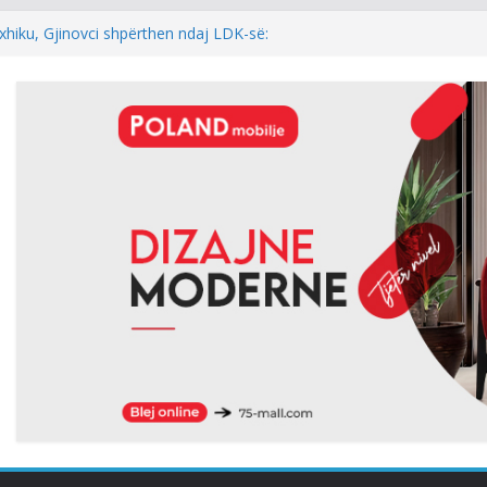
xhiku, Gjinovci shpërthen ndaj LDK-së:
e njëherë…
DINI: NEXHMEDIN ISENI-NEÇKI,
L I TRIMËRISË DHE DINJITETIT
l: Kur rezultati zgjedhor është
 i kryeparlamentarit për LDK’në papritmas
al” dhe pa rëndësi
 Pesë zyrtarët e Listës Serbe do të
ndehur
hur me armatosjen e Serbisë, e quan
onale”