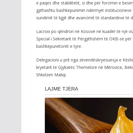
e paqes dhe stabilitetit, si dhe për forcimin e besi
gjithashtu bashkëpunimin ndërmjet institucionev
sundimit të ligjit dhe avancimit të standardeve të d
Lacroix po qëndron në Kosovë në kuadër të një vi
Special i Sekretarit të Përgjithshëm të OKB-së për
bashkëpunëtorët e tyre.
Delegacioni u prit nga zëvendëskryesuesja e Këshil
kryetarit të Gjykatës Themelore në Mitrovicë, Bekim 
Shkelzen Maliqi.