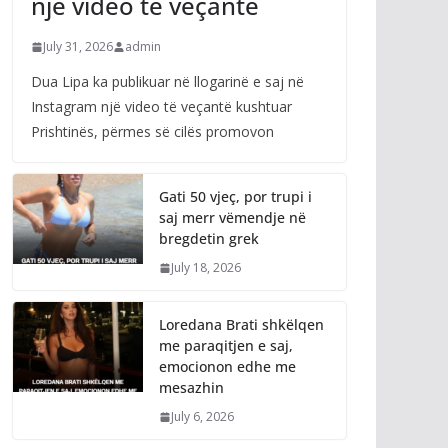
një video të veçantë
July 31, 2026
admin
Dua Lipa ka publikuar në llogarinë e saj në
Instagram një video të veçantë kushtuar
Prishtinës, përmes së cilës promovon
Gati 50 vjeç, por trupi i
saj merr vëmendje në
bregdetin grek
July 18, 2026
Loredana Brati shkëlqen
me paraqitjen e saj,
emocionon edhe me
mesazhin
July 6, 2026