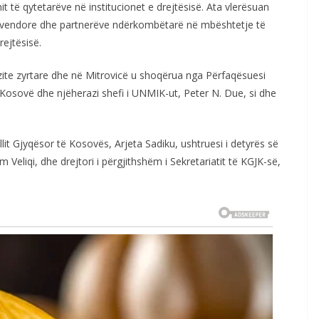
mit të qytetarëve në institucionet e drejtësisë. Ata vlerësuan
e vendore dhe partnerëve ndërkombëtarë në mbështetje të
rejtësisë.
zite zyrtare dhe në Mitrovicë u shoqërua nga Përfaqësuesi
 Kosovë dhe njëherazi shefi i UNMIK-ut, Peter N. Due, si dhe
lit Gjyqësor të Kosovës, Arjeta Sadiku, ushtruesi i detyrës së
Veliqi, dhe drejtori i përgjithshëm i Sekretariatit të KGJK-së,