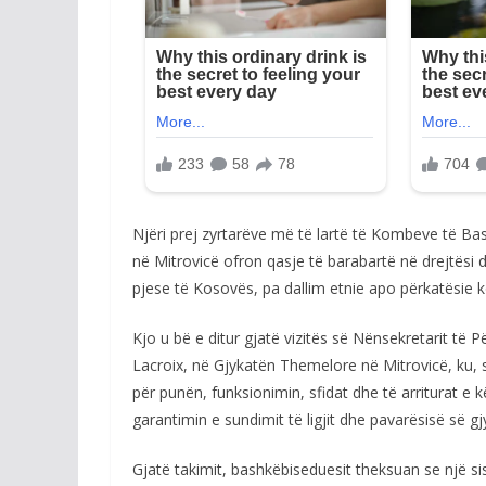
Njëri prej zyrtarëve më të lartë të Kombeve të B
në Mitrovicë ofron qasje të barabartë në drejtësi 
pjese të Kosovës, pa dallim etnie apo përkatësie 
Kjo u bë e ditur gjatë vizitës së Nënsekretarit të
Lacroix, në Gjykatën Themelore në Mitrovicë, ku, s
për punën, funksionimin, sfidat dhe të arriturat e 
garantimin e sundimit të ligjit dhe pavarësisë së gj
Gjatë takimit, bashkëbiseduesit theksuan se një si