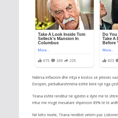
Ndërsa inflacioni dhe rritja e kostos së jetesës va
Evropën, përballueshmëria është bërë një nga çës
Tirana është renditur në qytetin e dytë më të shtr
rritur me rrogë mesatare shpenzon 89% të të ardhu
Në këto nivele, Tirana renditet vetëm pas Lisbonë