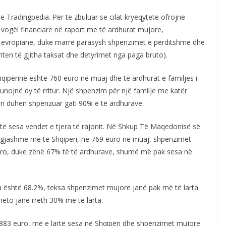
të Tradingpedia. Për të zbuluar se cilat kryeqytete ofrojnë
vogël financiare në raport me të ardhurat mujore,
e evropiane, duke marrë parasysh shpenzimet e përditshme dhe
ten të gjitha taksat dhe detyrimet nga paga bruto).
qipërinë është 760 euro në muaj dhe të ardhurat e familjes i
nojnë dy të rritur. Një shpenzim për një familje me katër
lin duhen shpenzuar gati 90% e të ardhurave.
të sesa vendet e tjera të rajonit. Në Shkup Të Maqedonisë së
 ngjashme më të Shqipëri, në 769 euro në muaj, shpenzimet
uro, duke zënë 67% të të ardhurave, shumë më pak sesa në
 është 68.2%, teksa shpenzimet mujore janë pak më të larta
neto janë rreth 30% më të larta.
83 euro, më e lartë sesa në Shqipëri dhe shpenzimet mujore