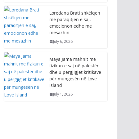
Loredana Brati shkëlqen
me paraqitjen e saj,
emocionon edhe me
mesazhin
July 6, 2026
Maya Jama mahnit me
fizikun e saj në palestër
dhe u përgjigjet kritikave
për mungesën në Love
Island
July 1, 2026