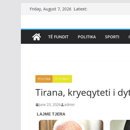
Skip
Latest:
Friday, August 7, 2026
to
content
TË FUNDIT
POLITIKA
SPORTI
POLITIKA
TË FUNDIT
Tirana, kryeqyteti i d
June 23, 2026
admin