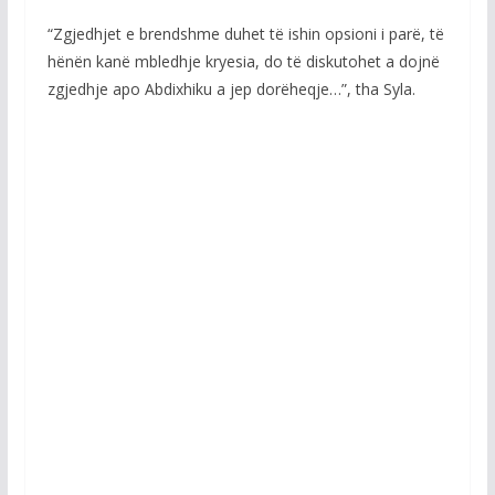
“Zgjedhjet e brendshme duhet të ishin opsioni i parë, të
hënën kanë mbledhje kryesia, do të diskutohet a dojnë
zgjedhje apo Abdixhiku a jep dorëheqje…”, tha Syla.