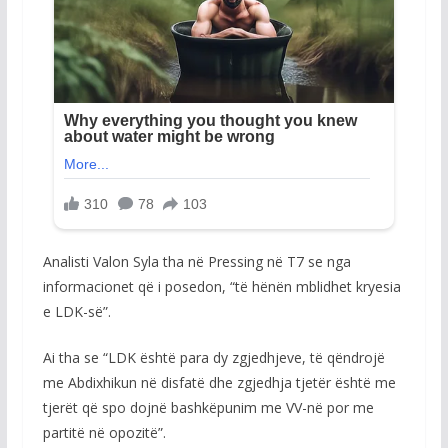
Analisti Valon Syla tha në Pressing në T7 se nga
informacionet që i posedon, “të hënën mblidhet kryesia
e LDK-së”.
Ai tha se “LDK është para dy zgjedhjeve, të qëndrojë
me Abdixhikun në disfatë dhe zgjedhja tjetër është me
tjerët që spo dojnë bashkëpunim me VV-në por me
partitë në opozitë”.