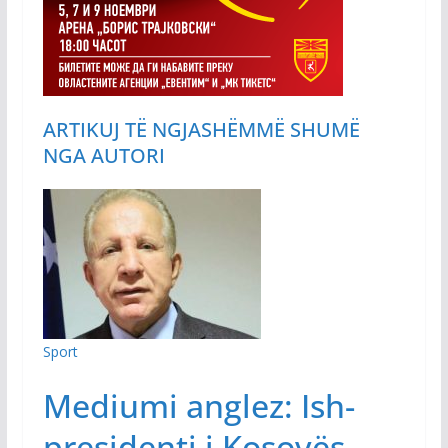
ARTIKUJ TË NGJASHËM
MË SHUMË
NGA AUTORI
Sport
Mediumi anglez: Ish-
presidenti i Kosovës,