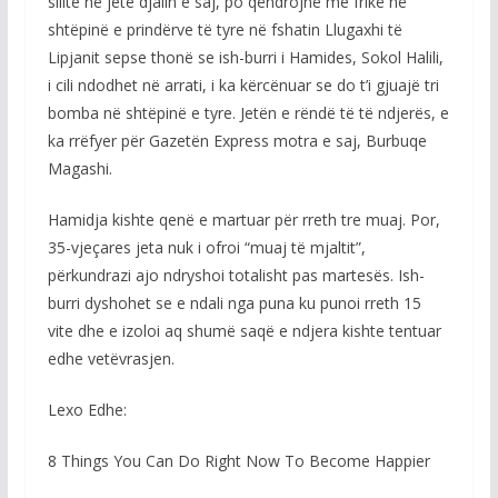
sillte në jetë djalin e saj, po qëndrojnë me frikë në
shtëpinë e prindërve të tyre në fshatin Llugaxhi të
Lipjanit sepse thonë se ish-burri i Hamides, Sokol Halili,
i cili ndodhet në arrati, i ka kërcënuar se do t’i gjuajë tri
bomba në shtëpinë e tyre. Jetën e rëndë të të ndjerës, e
ka rrëfyer për Gazetën Express motra e saj, Burbuqe
Magashi.
Hamidja kishte qenë e martuar për rreth tre muaj. Por,
35-vjeçares jeta nuk i ofroi “muaj të mjaltit”,
përkundrazi ajo ndryshoi totalisht pas martesës. Ish-
burri dyshohet se e ndali nga puna ku punoi rreth 15
vite dhe e izoloi aq shumë saqë e ndjera kishte tentuar
edhe vetëvrasjen.
Lexo Edhe:
8 Things You Can Do Right Now To Become Happier