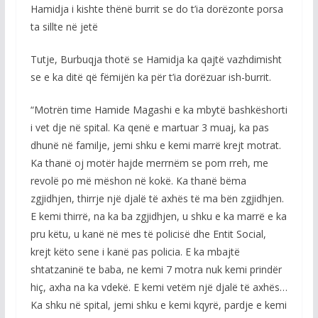
Hamidja i kishte thënë burrit se do t’ia dorëzonte porsa
ta sillte në jetë
Tutje, Burbuqja thotë se Hamidja ka qajtë vazhdimisht
se e ka ditë që fëmijën ka për t’ia dorëzuar ish-burrit.
“Motrën time Hamide Magashi e ka mbytë bashkëshorti
i vet dje në spital. Ka qenë e martuar 3 muaj, ka pas
dhunë në familje, jemi shku e kemi marrë krejt motrat.
Ka thanë oj motër hajde merrnëm se pom rreh, me
revolë po më mëshon në kokë. Ka thanë bëma
zgjidhjen, thirrje një djalë të axhës të ma bën zgjidhjen.
E kemi thirrë, na ka ba zgjidhjen, u shku e ka marrë e ka
pru këtu, u kanë në mes të policisë dhe Entit Social,
krejt këto sene i kanë pas policia. E ka mbajtë
shtatzaninë te baba, ne kemi 7 motra nuk kemi prindër
hiç, axha na ka vdekë. E kemi vetëm një djalë të axhës…
Ka shku në spital, jemi shku e kemi kqyrë, pardje e kemi