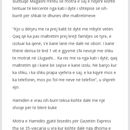
Burbuqe Magashi rrëfeu se motra e saj e ndjerë kishte
tentuar të kërcentë nga kati i dytë i shtëpisë së ish-
burrit për shkak të dhunës dhe maltretimeve.
“Kjo u detyru me ra prej katit të dytë me mbytë vetën.
Qaq që ka pas maltretim prej krejt familjes së tyre, e
izoluar ka qenë, s’e kanë lanë me dalë në oborr. I kanë
thënë derisa të lind 1 vit e gjysmë s’ki nevojë me shku
te motrat në Llugaxhi… Ka nis me ra nga kati i dytë, qaq
maltretim që i kanë bë sepse e kanë izolu. Në banjo kur
ka shku, i ka shku prapa vjehrra e saj, e ka kqyrë mos e
ka telefonin, mos po fol me neve në telefon”, u shpreh
ajo.
Hamidën e vrau ish-burri teksa kishte dalë me një
shoqe për të blerë bukë
Motra e Hamidës gjatë bisedës për Gazetën Express
tha se 35-vjeçarja u vra kur kishte dalë nga dhoma e