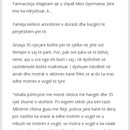
Farmacistja shqiptare që u shpall Miss Gjermania: Jeta
ime ka ndryshuar, k…
Familja kërkon arrestimin e dorasit dhe burgim të
përjetshëm për të.
Gruaja 35-vjeçare kishte për të sjellur në jetë sot
fëmijën e saj të parë. Por, pak orë para se të bëhej
nënë, ajo u vra nga ish-burri i saj i cili dyshohet se
vazhdimisht kishte maltretuar. I dyshuari ndodhet në
arrati dhe motrat e viktimës kanë frikë se ai do ta vras
edhe motrën e vogël të tyre.
“Ishalla pshtojmë me mend. Motra me hangër dhe 35
vjet shumë e vështirë. Po kqyrim shteti çka bën tash.
Mbrëmë s’kena guxu me flejt, policia janë kanë te dera,
por nashta na vranë ai edhe motrën e vogël se u
mbush në motrën e vogël, se motra e vogël e ka ndalë