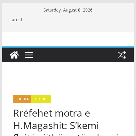
Skip
Saturday, August 8, 2026
to
Latest:
content
POLITIKA
TË FUNDIT
Rrëfehet motra e
H.Magashit: S’kemi