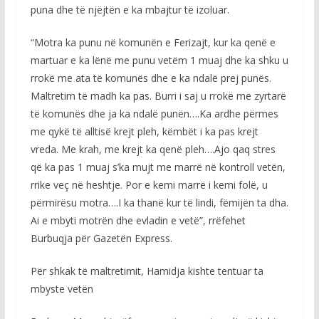
puna dhe të njëjtën e ka mbajtur të izoluar.
“Motra ka punu në komunën e Ferizajt, kur ka qenë e
martuar e ka lënë me punu vetëm 1 muaj dhe ka shku u
rrokë me ata të komunës dhe e ka ndalë prej punës.
Maltretim të madh ka pas. Burri i saj u rrokë me zyrtarë
të komunës dhe ja ka ndalë punën….Ka ardhe përmes
me qykë të alltisë krejt pleh, këmbët i ka pas krejt
vreda. Me krah, me krejt ka qenë pleh….Ajo qaq stres
që ka pas 1 muaj s’ka mujt me marrë në kontroll vetën,
rrike veç në heshtje. Por e kemi marrë i kemi folë, u
përmirësu motra….I ka thanë kur të lindi, fëmijën ta dha.
Ai e mbyti motrën dhe evladin e vetë”, rrëfehet
Burbuqja për Gazetën Express.
Për shkak të maltretimit, Hamidja kishte tentuar ta
mbyste vetën