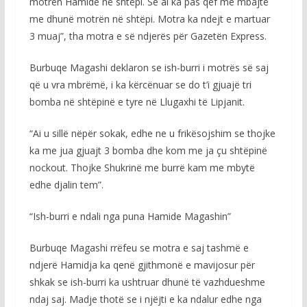
motrën Hamide në shtëpi. Se ai ka pas qef me mbajtë
me dhunë motrën në shtëpi. Motra ka ndejt e martuar
3 muaj”, tha motra e së ndjerës për Gazetën Express.
Burbuqe Magashi deklaron se ish-burri i motrës së saj
që u vra mbrëmë, i ka kërcënuar se do t’i gjuajë tri
bomba në shtëpinë e tyre në Llugaxhi të Lipjanit.
“Ai u sillë nëpër sokak, edhe ne u frikësojshim se thojke
ka me jua gjuajt 3 bomba dhe kom me ja çu shtëpinë
nockout. Thojke Shukrinë me burrë kam me mbytë
edhe djalin tem”.
“Ish-burri e ndali nga puna Hamide Magashin”
Burbuqe Magashi rrëfeu se motra e saj tashmë e
ndjerë Hamidja ka qenë gjithmonë e mavijosur për
shkak se ish-burri ka ushtruar dhunë të vazhdueshme
ndaj saj. Madje thotë se i njëjti e ka ndalur edhe nga