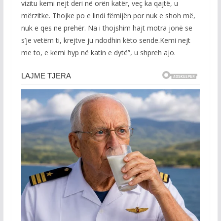
vizitu kemi nejt deri në orën katër, veç ka qajtë, u
mërzitke. Thojke po e lindi fëmijën por nuk e shoh më,
nuk e qes ne prehër. Na i thojshim hajt motra jonë se
s’je vetëm ti, krejtve ju ndodhin këto sende.Kemi nejt
me to, e kemi hyp në katin e dytë”, u shpreh ajo.