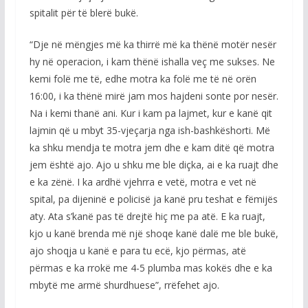
spitalit për të blerë bukë.
“Dje në mëngjes më ka thirrë më ka thënë motër nesër
hy në operacion, i kam thënë ishalla veç me sukses. Ne
kemi folë me të, edhe motra ka folë me të në orën
16:00, i ka thënë mirë jam mos hajdeni sonte por nesër.
Na i kemi thanë ani. Kur i kam pa lajmet, kur e kanë qit
lajmin që u mbyt 35-vjeçarja nga ish-bashkëshorti. Më
ka shku mendja te motra jem dhe e kam ditë që motra
jem është ajo. Ajo u shku me ble diçka, ai e ka ruajt dhe
e ka zënë. I ka ardhë vjehrra e vetë, motra e vet në
spital, pa dijeninë e policisë ja kanë pru teshat e fëmijës
aty. Ata s’kanë pas të drejtë hiç me pa atë. E ka ruajt,
kjo u kanë brenda më një shoqe kanë dalë me ble bukë,
ajo shoqja u kanë e para tu ecë, kjo përmas, atë
përmas e ka rrokë me 4-5 plumba mas kokës dhe e ka
mbytë me armë shurdhuese”, rrëfehet ajo.