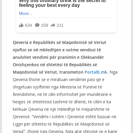
Qeveria e Republikës së Maqedonisë së Veriut
njoftoi se në mbledhjen e sotme vendosi të
anulohet vendimi për pranimin e Oleksandër
Onishçenkos në shtetësi të Republikës së
Maqedonisë së Veriut, transmeton
Portalb.mk
.
Nga
Qeveria thonë se e miratuan vendimin pasi që e
shqyrtuan njoftimin nga Ministria së Punëve të
Brendshme, në të cilin informohet për mundësinë e
heqjes së shtetësisë tashmë të dhënë, të cilën e ka
kërkuar Qeveria në një mbledhje të mëparshme të
Qeverisë. “Vendimi i sotëm i Qeverisë është bazuar në
Ligjin për shtetësi të Republikës së Maqedonisë së
Veriut”, thonë nga Qeveria. Nga atje shtojnë se e kanë