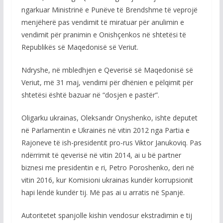
ngarkuar Ministrinë e Punëve të Brendshme të veprojë
menjëherë pas vendimit të miratuar për anulimin e
vendimit për pranimin e Onishçenkos në shtetësi të
Republikës së Maqedonisë së Veriut.
Ndryshe, në mbledhjen e Qeverisë së Maqedonisë së
Veriut, më 31 maj, vendimi për dhënien e pëlqimit për
shtetësi është bazuar në “dosjen e pastër”.
Oligarku ukrainas, Oleksandr Onyshenko, ishte deputet
në Parlamentin e Ukrainës në vitin 2012 nga Partia e
Rajoneve të ish-presidentit pro-rus Viktor Janukoviq. Pas
ndërrimit të qeverisë në vitin 2014, ai u bë partner
biznesi me presidentin e ri, Petro Poroshenko, deri në
vitin 2016, kur Komisioni ukrainas kundër korrupsionit
hapi lëndë kundër tij. Më pas ai u arratis në Spanjë.
Autoritetet spanjolle kishin vendosur ekstradimin e tij