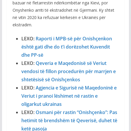
bazuar në fletarrestin ndërkombëtar nga Kievi, por
Onyshenko arriti të ekstradohet në Gjermani. Ky shtet
në vitin 2020 ka refuzuar kërkesën e Ukrainës për
ekstradim.
LEXO:
Raporti i MPB-së për Onishçenkon
është gati dhe do t’i dorëzohet Kuvendit
dhe PP-së
LEXO:
Qeveria e Maqedonisë së Veriut
vendosi të fillon procedurën për marrjen e
shtetësisë së Onishçenkos
LEXO:
Agjencia e Sigurisë në Maqedoninë e
Veriut i pranoi lëshimet në rastin e
oligarkut ukrainas
LEXO:
Osmani për rastin “Onishçenko”: Pas
hetimit të brendshëm të Qeverisë, duhet të
ketë pasoja