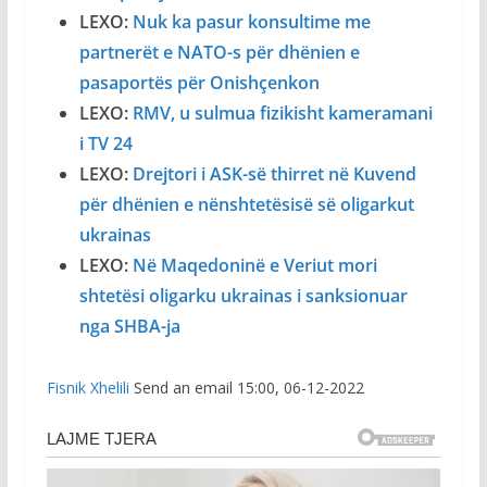
LEXO:
Nuk ka pasur konsultime me
partnerët e NATO-s për dhënien e
pasaportës për Onishçenkon
LEXO:
RMV, u sulmua fizikisht kameramani
i TV 24
LEXO:
Drejtori i ASK-së thirret në Kuvend
për dhënien e nënshtetësisë së oligarkut
ukrainas
LEXO:
Në Maqedoninë e Veriut mori
shtetësi oligarku ukrainas i sanksionuar
nga SHBA-ja
Fisnik Xhelili
Send an email 15:00, 06-12-2022