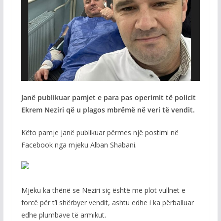
Janë publikuar pamjet e para pas operimit të policit
Ekrem Neziri që u plagos mbrëmë në veri të vendit.
Këto pamje janë publikuar përmes një postimi në
Facebook nga mjeku Alban Shabani.
Mjeku ka thënë se Neziri siç është me plot vullnet e
forcë për t’i shërbyer vendit, ashtu edhe i ka përballuar
edhe plumbave të armikut.