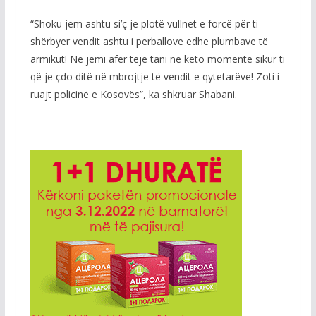
“Shoku jem ashtu si’ç je plotë vullnet e forcë për ti
shërbyer vendit ashtu i perballove edhe plumbave të
armikut! Ne jemi afer teje tani ne këto momente sikur ti
që je çdo ditë në mbrojtje të vendit e qytetarëve! Zoti i
ruajt policinë e Kosovës”, ka shkruar Shabani.