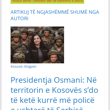
ARTIKUJ TË NGJASHËM
MË SHUMË NGA
AUTORI
Kosovë-Shqipëri
Presidentja Osmani: Në
territorin e Kosovës s’do
të ketë kurrë më policë
e ushtarë të Serbisë