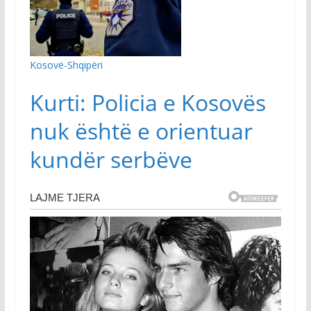
Kosovë-Shqipëri
Kurti: Policia e Kosovës
nuk është e orientuar
kundër serbëve