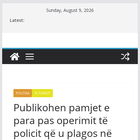
Skip
Sunday, August 9, 2026
to
Latest:
content
POLITIKA
TË FUNDIT
Publikohen pamjet e
para pas operimit të
policit që u plagos në