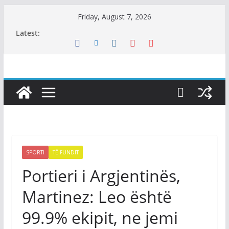
Skip
Friday, August 7, 2026
to
Latest:
content
SPORTI
TË FUNDIT
Portieri i Argjentinës,
Martinez: Leo është
99.9% ekipit, ne jemi