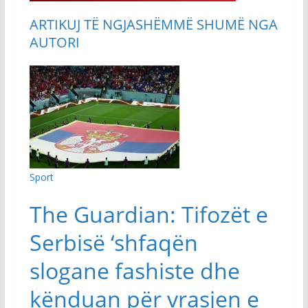
ARTIKUJ TË NGJASHËM
MË SHUMË NGA
AUTORI
Sport
The Guardian: Tifozët e
Serbisë ‘shfaqën
slogane fashiste dhe
kënduan për vrasjen e