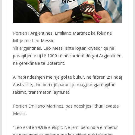
Portieri i Argjentinës, Emiliano Martinez ka folur në
lidhje me Leo Messin.
Ylli argjentinas, Leo Messi ishte lojtari kryesor që në
paraqitjen e tij të 1000-të në karrierë dërgoi Argjentinën
në çerekfinale të Botërorit.
Ai hapi ndeshjen me një gol të bukur, në fitoren 2:1 ndaj
Australisë, dhe bëri një paraqitje magjike gjatë gjithë
takimit, transmeton lajmi.net.
Portieri Emiliano Martinez, pas ndeshjes i thuri lëvdata
Messit.
“Leo është 99.9% e ekipit. Ne jemi përqindja e mbetur
që përpiqemi ta ndihmojmë kur gjërat nuk i shkojnë