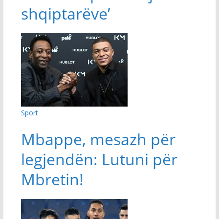
shqiptarëve’
Sport
Mbappe, mesazh për
legjendën: Lutuni për
Mbretin!