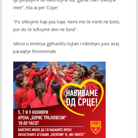
mirë”, tha ai për ‘Cope’.
“Po shkojmë hap pas hapi. Kemi më të mirët në botë,
por do të luftojmë deri në fund”.
Messi u emërua gjithashtu lojtari i ndeshjes pasi asaj
paraqitje fenomenale.