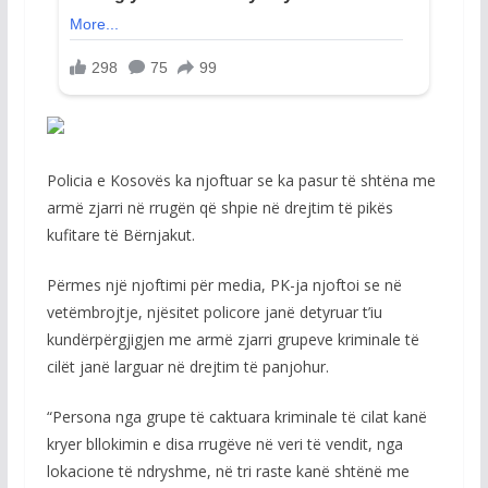
Policia e Kosovës ka njoftuar se ka pasur të shtëna me
armë zjarri në rrugën që shpie në drejtim të pikës
kufitare të Bërnjakut.
Përmes një njoftimi për media, PK-ja njoftoi se në
vetëmbrojtje, njësitet policore janë detyruar t’iu
kundërpërgjigjen me armë zjarri grupeve kriminale të
cilët janë larguar në drejtim të panjohur.
“Persona nga grupe të caktuara kriminale të cilat kanë
kryer bllokimin e disa rrugëve në veri të vendit, nga
lokacione të ndryshme, në tri raste kanë shtënë me