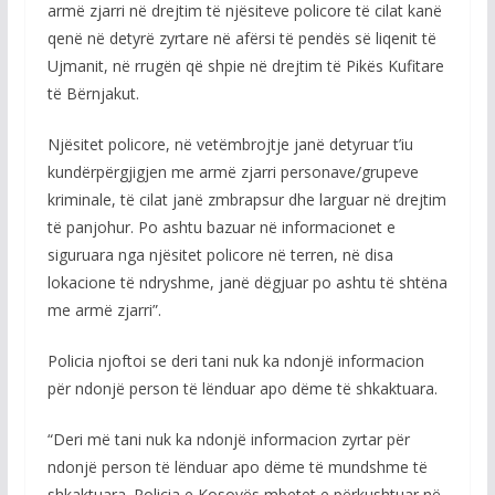
armë zjarri në drejtim të njësiteve policore të cilat kanë
qenë në detyrë zyrtare në afërsi të pendës së liqenit të
Ujmanit, në rrugën që shpie në drejtim të Pikës Kufitare
të Bërnjakut.
Njësitet policore, në vetëmbrojtje janë detyruar t’iu
kundërpërgjigjen me armë zjarri personave/grupeve
kriminale, të cilat janë zmbrapsur dhe larguar në drejtim
të panjohur. Po ashtu bazuar në informacionet e
siguruara nga njësitet policore në terren, në disa
lokacione të ndryshme, janë dëgjuar po ashtu të shtëna
me armë zjarri”.
Policia njoftoi se deri tani nuk ka ndonjë informacion
për ndonjë person të lënduar apo dëme të shkaktuara.
“Deri më tani nuk ka ndonjë informacion zyrtar për
ndonjë person të lënduar apo dëme të mundshme të
shkaktuara. Policia e Kosovës mbetet e përkushtuar në