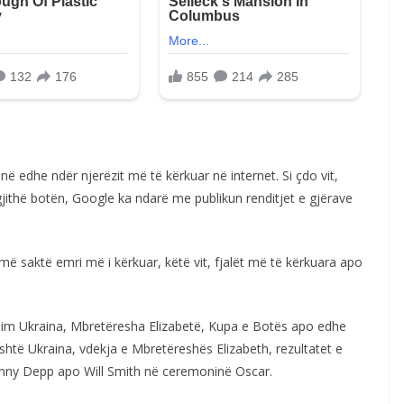
në edhe ndër njerëzit më të kërkuar në internet. Si çdo vit,
jithë botën, Google ka ndarë me publikun renditjet e gjërave
ë saktë emri më i kërkuar, këtë vit, fjalët më të kërkuara apo
him Ukraina, Mbretëresha Elizabetë, Kupa e Botës apo edhe
është Ukraina, vdekja e Mbretëreshës Elizabeth, rezultatet e
Johnny Depp apo Will Smith në ceremoninë Oscar.