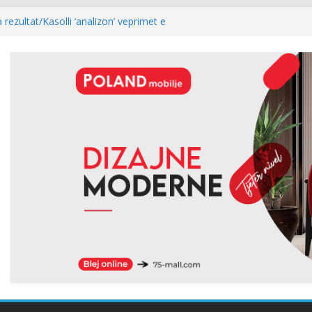
Abdixhiku, Gjinovci shpërthen ndaj LDK-së:
edhe njëherë…
 rezultat/Kasolli ‘analizon’ veprimet e
e pas mocionit: Ia bënë më të lehtë LVV-së
togol: Kur rezultati zgjedhor është
ost i kryeparlamentarit për LDK’në papritmas
monial” dhe pa rëndësi
ria: Pesë zyrtarët e Listës Serbe do të
ë pandehur
lidhur me armatosjen e Serbisë, e quan
 rajonale”