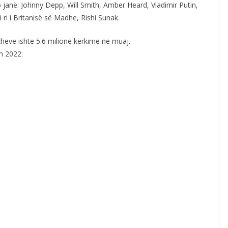
o janë: Johnny Depp, Will Smith, Amber Heard, Vladimir Putin,
ri i Britanisë së Madhe, Rishi Sunak.
zheve ishte 5.6 milionë kërkime në muaj.
n 2022: