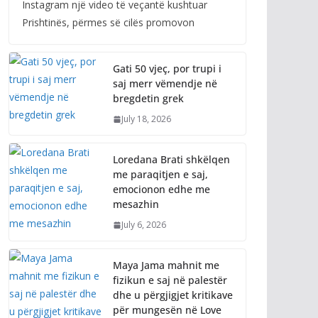
Instagram një video të veçantë kushtuar
Prishtinës, përmes së cilës promovon
Gati 50 vjeç, por trupi i
saj merr vëmendje në
bregdetin grek
July 18, 2026
Loredana Brati shkëlqen
me paraqitjen e saj,
emocionon edhe me
mesazhin
July 6, 2026
Maya Jama mahnit me
fizikun e saj në palestër
dhe u përgjigjet kritikave
për mungesën në Love