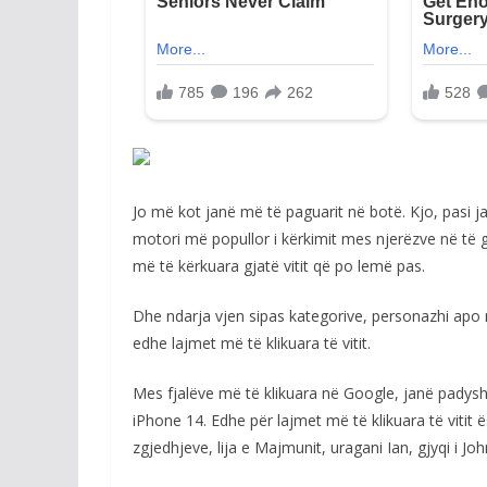
Jo më kot janë më të paguarit në botë. Kjo, pasi ja
motori më popullor i kërkimit mes njerëzve në të g
më të kërkuara gjatë vitit që po lemë pas.
Dhe ndarja vjen sipas kategorive, personazhi apo m
edhe lajmet më të klikuara të vitit.
Mes fjalëve më të klikuara në Google, janë padys
iPhone 14. Edhe për lajmet më të klikuara të vitit 
zgjedhjeve, lija e Majmunit, uragani Ian, gjyqi i 