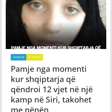
OPINION
TË FUNDIT
Pamje nga momenti
kur shqiptarja që
qëndroi 12 vjet në një
kamp në Siri, takohet
me nënën