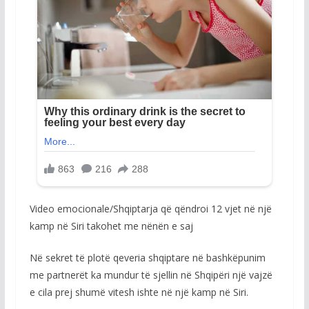
Video emocionale/Shqiptarja që qëndroi 12 vjet në një
kamp në Siri takohet me nënën e saj
Në sekret të plotë qeveria shqiptare në bashkëpunim
me partnerët ka mundur të sjellin në Shqipëri një vajzë
e cila prej shumë vitesh ishte në një kamp në Siri.