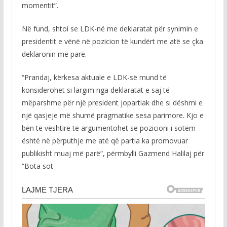
momentit”.
Në fund, shtoi se LDK-në me deklaratat për synimin e
presidentit e vënë në pozicion të kundërt me atë se çka
deklaronin më parë.
“Prandaj, kërkesa aktuale e LDK-së mund të
konsiderohet si largim nga deklaratat e saj të
mëparshme për një president jopartiak dhe si dëshmi e
një qasjeje më shumë pragmatike sesa parimore. Kjo e
bën të vështirë të argumentohet se pozicioni i sotëm
është në përputhje me atë që partia ka promovuar
publikisht muaj më parë”, përmbylli Gazmend Halilaj për
“Bota sot