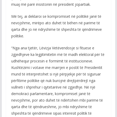
muaj më parë insistonin në president jopartiak.
Më tej, ai deklaroi se kompromiset në politikë janë të
nevojshme, mirëpo ato duhet të bëhen në parime të
qarta dhe jo në ndryshime të shpeshta të qëndrimeve
politike.
“Nga ana tjetër, Lëvizja Vetëvendosje si fituese e
zgjedhjeve ka legjitimitetin më të madh elektoral për të
udhëhequr procesin e formimit të institucioneve.
Kushtëzimi i votave me marrjen e postit të Presidentit
mund të interpretohet si një përpjekje për të siguruar
përfitime politike që nuk burojnë drejtpërdrejt nga
vullneti i shprehur i qytetarëve në zgjedhje. Në një
demokraci parlamentare, kompromiset janë të
nevojshme, por ato duhet të ndërtohen mbi parime të
qarta dhe të qëndrueshme, jo mbi ndryshime të
shpeshta të qëndrimeve sipas interesit politik të