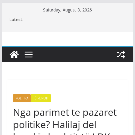
Skip
Saturday, August 8, 2026
to
Latest:
content
POLITIKA
TË FUNDIT
Nga parimet te pazaret
politike? Halilaj del