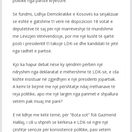
politike nga partitë kryesore.
Së fundmi, Lidhja Demokratike e Kosovës ka sinjalizuar
se është e gatshme t’i vërë në dispozicion 18 votat e
deputetëve të saj për një marrëveshje të mundshme
me Lëvizjen Vetëvendosje, por me një kusht të qartë:
posti i presidentit t’i takojë LDK-së dhe kandidati të jetë
nga radhët e partisë.
Kjo ka hapur debat nëse ky qëndrim përbën një
ndryshim nga deklaratat e mëhershme të LDK-së, e cila
kishte insistuar në zgjedhjen e një presidenti jopartiak.
A kemi të bëjmë me një përshtatje ndaj rrethanave të
reja politike, apo me një largim nga parimet e shpallura
vetëm pak muaj më parë?
E në lidhje me këtë temë, për “Bota sot” foli Gazmend
Halilaj, i cili u shpreh se kërkesa e LDK-së ngre një
çështje serioze për konsistencë politike, pasi vetëm