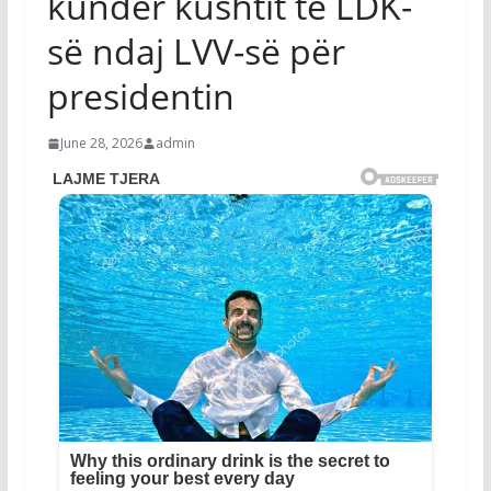
kundër kushtit të LDK-
së ndaj LVV-së për
presidentin
June 28, 2026
admin