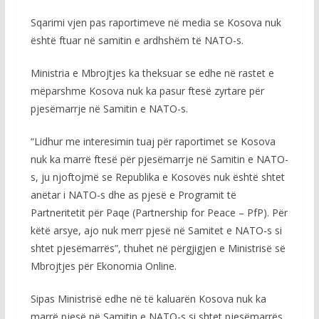
Sqarimi vjen pas raportimeve në media se Kosova nuk
është ftuar në samitin e ardhshëm të NATO-s.
Ministria e Mbrojtjes ka theksuar se edhe në rastet e
mëparshme Kosova nuk ka pasur ftesë zyrtare për
pjesëmarrje në Samitin e NATO-s.
“Lidhur me interesimin tuaj për raportimet se Kosova
nuk ka marrë ftesë për pjesëmarrje në Samitin e NATO-
s, ju njoftojmë se Republika e Kosovës nuk është shtet
anëtar i NATO-s dhe as pjesë e Programit të
Partneritetit për Paqe (Partnership for Peace – PfP). Për
këtë arsye, ajo nuk merr pjesë në Samitet e NATO-s si
shtet pjesëmarrës”, thuhet në përgjigjen e Ministrisë së
Mbrojtjes për Ekonomia Online.
Sipas Ministrisë edhe në të kaluarën Kosova nuk ka
marrë pjesë në Samitin e NATO-s si shtet pjesëmarrës,