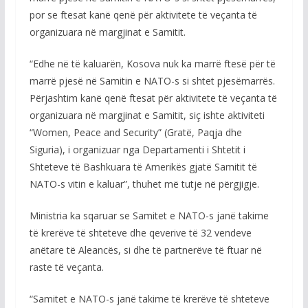
por se ftesat kanë qenë për aktivitete të veçanta të
organizuara në margjinat e Samitit.
“Edhe në të kaluarën, Kosova nuk ka marrë ftesë për të
marrë pjesë në Samitin e NATO-s si shtet pjesëmarrës.
Përjashtim kanë qenë ftesat për aktivitete të veçanta të
organizuara në margjinat e Samitit, siç ishte aktiviteti
“Women, Peace and Security” (Gratë, Paqja dhe
Siguria), i organizuar nga Departamenti i Shtetit i
Shteteve të Bashkuara të Amerikës gjatë Samitit të
NATO-s vitin e kaluar”, thuhet më tutje në përgjigje.
Ministria ka sqaruar se Samitet e NATO-s janë takime
të krerëve të shteteve dhe qeverive të 32 vendeve
anëtare të Aleancës, si dhe të partnerëve të ftuar në
raste të veçanta.
“Samitet e NATO-s janë takime të krerëve të shteteve