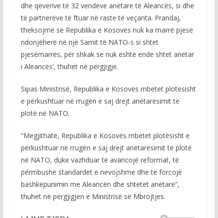
dhe qeverive të 32 vendeve anëtare të Aleancës, si dhe
të partnerëve të ftuar në raste të veçanta. Prandaj,
theksojmë se Republika e Kosovës nuk ka marrë pjesë
ndonjëherë në një Samit të NATO-s si shtet
pjesëmarrës, për shkak se nuk është ende shtet anëtar
i Aleancës’, thuhet në përgjigje.
Sipas Ministrisë, Republika e Kosovës mbetet plotësisht
e përkushtuar në rrugën e saj drejt anëtarësimit të
plotë në NATO.
“Megjithatë, Republika e Kosovës mbetet plotësisht e
përkushtuar në rrugën e saj drejt anëtarësimit të plotë
në NATO, duke vazhduar të avancojë reformat, të
përmbushë standardet e nevojshme dhe të forcojë
bashkëpunimin me Aleancën dhe shtetet anëtare”,
thuhet në përgjigjen e Ministrisë së Mbrojtjes.