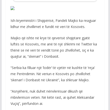
Ish-kryeministri i Shqipërisë, Pandeli Majko ka reaguar
lidhur me zhvillimet e fundit në veri të Kosovës.
Majko që ishte në krye të qeverisë shqiptare gjatë
luftës së Kosovës, me anë të një shkrimi në Twitter ka
thënë se në veri të vendit tonë po zhvillohet, siç e ka
quajtur ai, “skenari” i Donbasit.
“Serbia ka filluar një ‘lodër’ të vjetër në kushte të ‘reja’
me Perëndimin. Në veriun e Kosovës po zhvillohet
‘skenari’ i Donbasit në Ukrainë”, ka shkruar Majko.
“Asnjëherë, nuk duhet nënvlerësuar dikush që
mbivlerëson veten. Në këtë rast, ai quhet Aleksandar
Vuçiq”, përfundon ai.