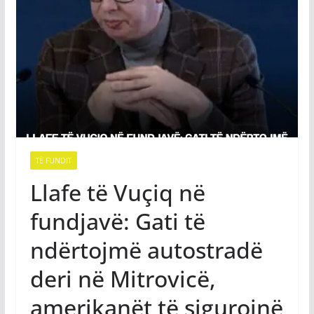
TË FUNDIT
Llafe të Vuçiq në
fundjavë: Gati të
ndërtojmë autostradë
deri në Mitrovicë,
amerikanët të sigurojnë