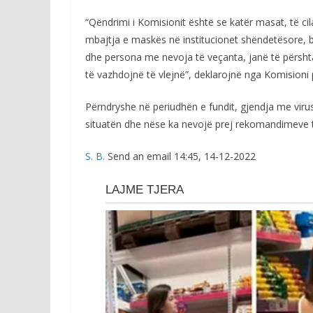
“Qëndrimi i Komisionit është se katër masat, të cil
mbajtja e maskës në institucionet shëndetësore, b
dhe persona me nevoja të veçanta, janë të përsht
të vazhdojnë të vlejnë”, deklarojnë nga Komisioni
Përndryshe në periudhën e fundit, gjendja me viru
situatën dhe nëse ka nevojë prej rekomandimeve t
S. B.
Send an email 14:45, 14-12-2022