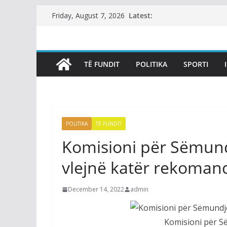
Skip
Latest:
Friday, August 7, 2026
to
content
TË FUNDIT
POLITIKA
SPORTI
POLITIKA
TË FUNDIT
Komisioni për Sëmundj
vlejnë katër rekoman
December 14, 2022
admin
Komisioni për Së