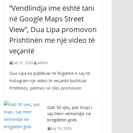
“Vendlindja ime është tani
në Google Maps Street
View”, Dua Lipa promovon
Prishtinën me një video të
veçantë
July 31, 2026
admin
Dua Lipa ka publikuar në llogarinë e saj në
Instagram një video të veçantë kushtuar
Prishtinës, përmes së cilës promovon
Gati 50 vjeç, por trupi i
saj merr vëmendje në
bregdetin grek
July 18, 2026