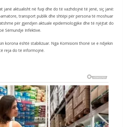
at janë aktualisht në fuqi dhe do të vazhdojnë të jenë, siç janë:
arnatore, transport publik dhe shtëpi për persona të moshuar
atshme për gjendjen aktuale epidemiologjike dhe të njëjtat do
 pë Sëmundje Infektive.
sin korona është stabilizuar. Nga Komisioni thonë se e ndjekin
ë reja do të informojnë.