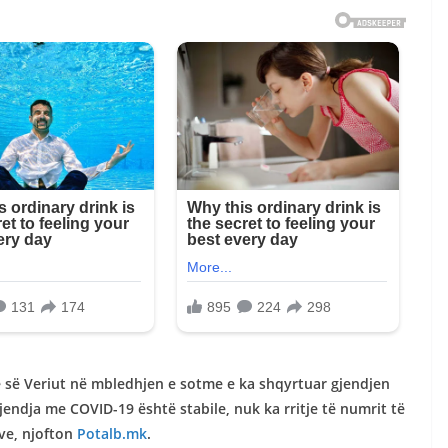
 së Veriut në mbledhjen e sotme e ka shqyrtuar gjendjen
endja me COVID-19 është stabile, nuk ka rritje të numrit të
ve, njofton
Potalb.mk
.