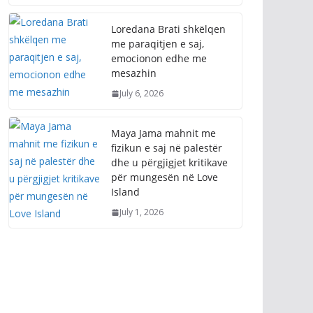
Loredana Brati shkëlqen
me paraqitjen e saj,
emocionon edhe me
mesazhin
July 6, 2026
Maya Jama mahnit me
fizikun e saj në palestër
dhe u përgjigjet kritikave
për mungesën në Love
Island
July 1, 2026