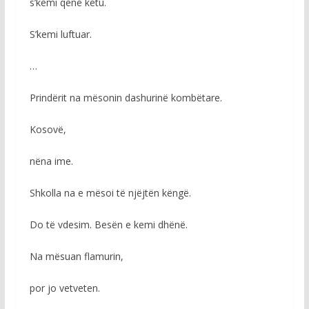
s’kemi qenë këtu.
S’kemi luftuar.
…
Prindërit na mësonin dashurinë kombëtare.
Kosovë,
nëna ime.
Shkolla na e mësoi të njëjtën këngë.
Do të vdesim. Besën e kemi dhënë.
Na mësuan flamurin,
por jo vetveten.