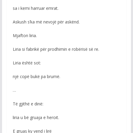
sa i kemi harruar emrat.
Askush s’ka më nevojë për askënd.
Mjafton liria.
Liria si fabrikë për prodhimin e robërisë së re.
Liria është sot:
një copë bukë pa brumë.
…
Të gjithë e dinë:
liria u bë gruaja e heroit.
E gruas ky vend i lirë