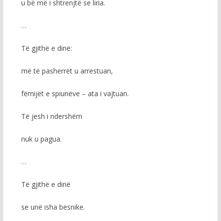
u bë më i shtrenjtë se liria.
…
Të gjithë e dinë:
më të pasherrët u arrestuan,
fëmijët e spiunëve – ata i vajtuan.
Të jesh i ndershëm
nuk u pagua.
…
Të gjithë e dinë
se unë isha besnike.