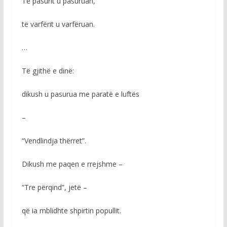
Të pasurit u pasuruan,
të varfërit u varfëruan.
…
Të gjithë e dinë:
dikush u pasurua me paratë e luftës
–
“Vendlindja thërret”.
Dikush me paqen e rrejshme –
“Tre përqind”, jetë –
që ia mblidhte shpirtin popullit.