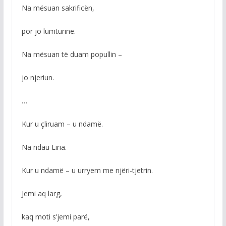
Na mësuan sakrificën,
por jo lumturinë.
Na mësuan të duam popullin –
jo njeriun.
…
Kur u çliruam – u ndamë.
Na ndau Liria.
Kur u ndamë – u urryem me njëri-tjetrin.
Jemi aq larg,
kaq moti s’jemi parë,