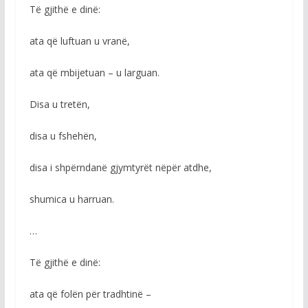
Të gjithë e dinë:
ata që luftuan u vranë,
ata që mbijetuan – u larguan.
Disa u tretën,
disa u fshehën,
disa i shpërndanë gjymtyrët nëpër atdhe,
shumica u harruan.
…
Të gjithë e dinë:
ata që folën për tradhtinë –