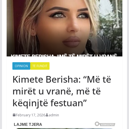
OPINION
TË FUNDIT
Kimete Berisha: “Më të
mirët u vranë, më të
këqinjtë festuan”
February 17, 2026
admin