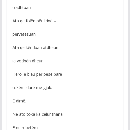
tradhtuan.
Ata që folën për lirinë –
përvetësuan.
Ata që kënduan atdheun –
ia vodhën dheun.
Heroi e bleu për pesë pare
tokën e larë me gjak.
E dimë.
Në ato toka ka çelur thana.
E ne mbetëm –