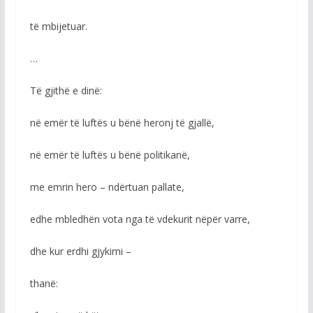
të mbijetuar.
…
Të gjithë e dinë:
në emër të luftës u bënë heronj të gjallë,
në emër të luftës u bënë politikanë,
me emrin hero – ndërtuan pallate,
edhe mbledhën vota nga të vdekurit nëpër varre,
dhe kur erdhi gjykimi –
thanë: