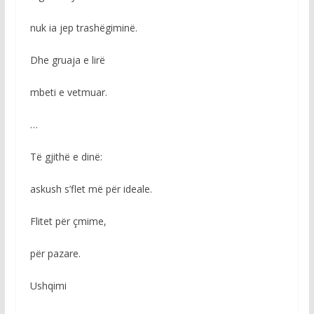
nuk ia jep trashëgiminë.
Dhe gruaja e lirë
mbeti e vetmuar.
…
Të gjithë e dinë:
askush s’flet më për ideale.
Flitet për çmime,
për pazare.
Ushqimi