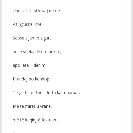
Unë s’di të shkruaj urime.
As ngushëllime.
Sepse s’jam e sigurt
nëse vdekja është bekim,
apo jeta – dënim.
Prandaj po këndoj:
Të gjithë e dinë – lufta ka mbaruar.
Më të mirët u vranë,
më të këqinjtë festuan.