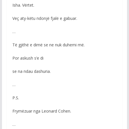
Isha. Vërtet.
Veç aty-këtu ndonjë fjalë e gabuar.
…
Të gjithë e dimë se ne nuk duhemi më.
Por askush s’e di
se na ndau dashuria.
…
P.S.
Frymëzuar nga Leonard Cohen.
…