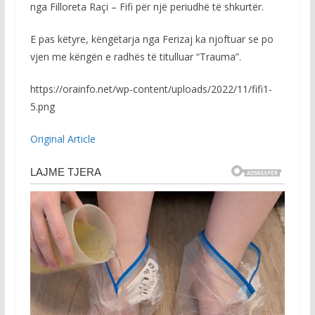
nga Filloreta Raçi – Fifi për një periudhë të shkurtër.
E pas këtyre, këngëtarja nga Ferizaj ka njoftuar se po
vjen me këngën e radhës të titulluar “Trauma”.
https://orainfo.net/wp-content/uploads/2022/11/fifi1-
5.png
Original Article