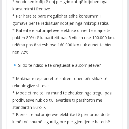
* Vendosen kufij të rinj për grimcat që krijohen nga
konsumimi i frenave.
* Për herë të parë rregullohet edhe konsumimi i
gomave për të reduktuar ndotjen nga mikroplastika.
* Bateritë e automjeteve elektrike duhet të ruajnë të
paktën 80% të kapacitetit pas 5 vitesh ose 100.000 km,
ndërsa pas 8 vitesh ose 160.000 km nuk duhet të bien
nën 72%.
Si do të ndikojë te drejtuesit e automjeteve?
* Makinat e reja pritet të shtrenjtohen për shkak të
teknologjive shtesë.
* Modelet më të lira mund të zhduken nga tregu, pasi
prodhuesve nuk do t’u leverdisë t’i përshtatin me
standardin Euro 7.
* Blerësit e automjeteve elektrike të përdorura do të
kenë më shumë siguri ligjore për gjendjen e baterisë.