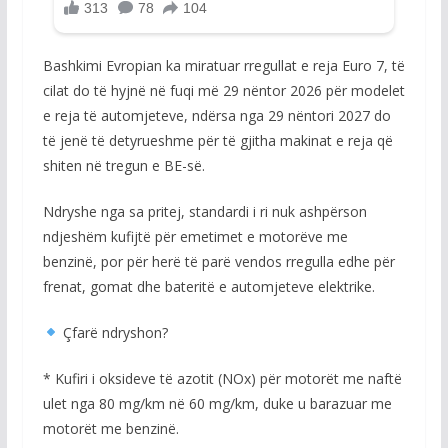
Bashkimi Evropian ka miratuar rregullat e reja Euro 7, të
cilat do të hyjnë në fuqi më 29 nëntor 2026 për modelet
e reja të automjeteve, ndërsa nga 29 nëntori 2027 do
të jenë të detyrueshme për të gjitha makinat e reja që
shiten në tregun e BE-së.
Ndryshe nga sa pritej, standardi i ri nuk ashpërson
ndjeshëm kufijtë për emetimet e motorëve me
benzinë, por për herë të parë vendos rregulla edhe për
frenat, gomat dhe bateritë e automjeteve elektrike.
Çfarë ndryshon?
* Kufiri i oksideve të azotit (NOx) për motorët me naftë
ulet nga 80 mg/km në 60 mg/km, duke u barazuar me
motorët me benzinë.