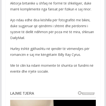
Aktorja britanike u shfaq në formë të shkëlqyer, duke
marrë komplimente nga fansat për fizikun e saj rinor.
Ajo ndau edhe disa këshilla për fotografitë me bikini,
duke sugjeruar që qëndrimi i shtrirë dhe përdorimi i
syzeve të diellit ndihmon për poza më të mira, shkruan
DailyMail.
Hurley është gjithashtu në qendër të vëmendjes për
romancën e saj me këngëtarin Billy Ray Cyrus.
Me të cilin ka ndarë momente të shumta së fundmi në
evente dhe rrjete sociale.