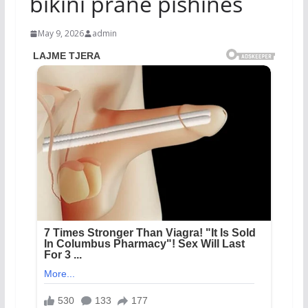
bikini pranë pishinës
May 9, 2026
admin