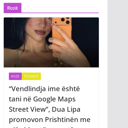
Rozë
ROZË
TË FUNDIT
“Vendlindja ime është
tani në Google Maps
Street View”, Dua Lipa
promovon Prishtinën me