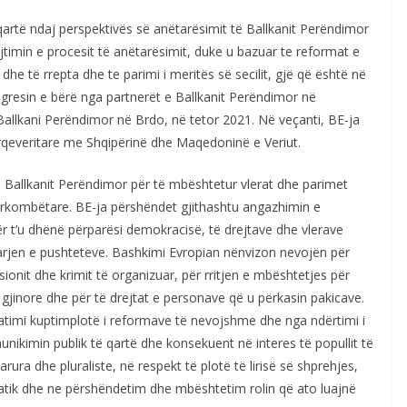
qartë ndaj perspektivës së anëtarësimit të Ballkanit Perëndimor
timin e procesit të anëtarësimit, duke u bazuar te reformat e
he të rrepta dhe te parimi i meritës së secilit, gjë që është në
ogresin e bërë nga partnerët e Ballkanit Perëndimor në
Ballkani Perëndimor në Brdo, në tetor 2021. Në veçanti, BE-ja
qeveritare me Shqipërinë dhe Maqedoninë e Veriut.
Ballkanit Perëndimor për të mbështetur vlerat dhe parimet
ërkombëtare. BE-ja përshëndet gjithashtu angazhimin e
ër t’u dhënë përparësi demokracisë, të drejtave dhe vlerave
ndarjen e pushteteve. Bashkimi Evropian nënvizon nevojën për
onit dhe krimit të organizuar, për rritjen e mbështetjes për
ë gjinore dhe për të drejtat e personave që u përkasin pakicave.
timi kuptimplotë i reformave të nevojshme dhe nga ndërtimi i
nikimin publik të qartë dhe konsekuent në interes të popullit të
arura dhe pluraliste, në respekt të plotë të lirisë së shprehjes,
atik dhe ne përshëndetim dhe mbështetim rolin që ato luajnë