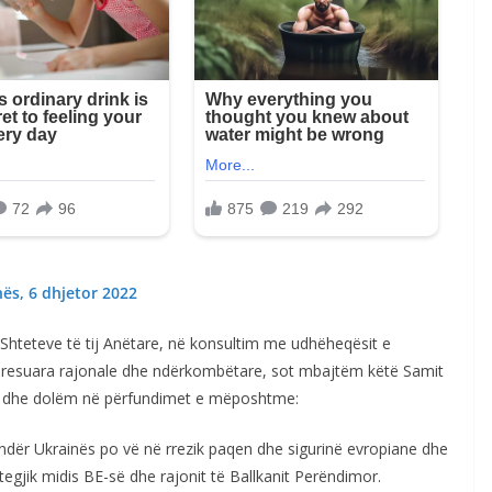
nës, 6 dhjetor 2022
Shteteve të tij Anëtare, në konsultim me udhëheqësit e
nteresuara rajonale dhe ndërkombëtare, sot mbajtëm këtë Samit
mor dhe dolëm në përfundimet e mëposhtme:
kundër Ukrainës po vë në rrezik paqen dhe sigurinë evropiane dhe
tegjik midis BE-së dhe rajonit të Ballkanit Perëndimor.