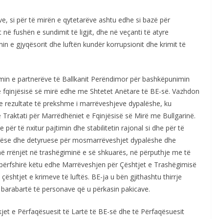
e, si për të mirën e qytetarëve ashtu edhe si bazë për
 fushën e sundimit të ligjit, dhe në veçanti të atyre
n e gjyqësorit dhe luftën kundër korrupsionit dhe krimit të
in e partnerëve të Ballkanit Perëndimor për bashkëpunimin
ë fqinjësisë së mirë edhe me Shtetet Anëtare të BE-së. Vazhdon
e rezultate të prekshme i marrëveshjeve dypalëshe, ku
Traktati për Marrëdhëniet e Fqinjësisë së Mirë me Bullgarinë.
r të nxitur pajtimin dhe stabilitetin rajonal si dhe për të
hirëse dhe detyruese për mosmarrëveshjet dypalëshe dhe
në rrënjët në trashëgiminë e së shkuarës, në përputhje me të
përfshirë këtu edhe Marrëveshjen për Çështjet e Trashëgimisë
ështjet e krimeve të luftës. BE-ja u bën gjithashtu thirrje
e barabartë të personave që u përkasin pakicave.
et e Përfaqësuesit të Lartë të BE-së dhe të Përfaqësuesit