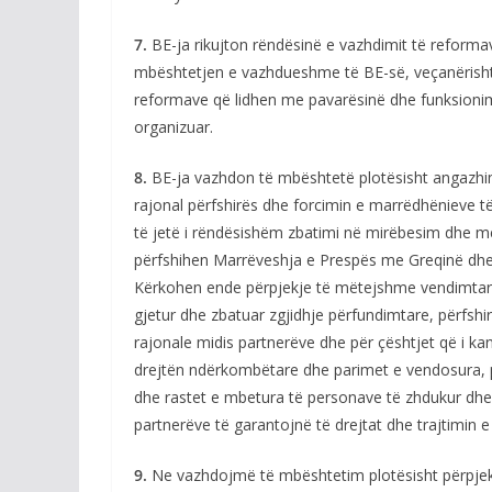
7.
BE-ja rikujton rëndësinë e vazhdimit të reformav
mbështetjen e vazhdueshme të BE-së, veçanërisht në
reformave që lidhen me pavarësinë dhe funksionimi
organizuar.
8.
BE-ja vazhdon të mbështetë plotësisht angazhim
rajonal përfshirës dhe forcimin e marrëdhënieve t
të jetë i rëndësishëm zbatimi në mirëbesim dhe m
përfshihen Marrëveshja e Prespës me Greqinë dhe 
Kërkohen ende përpjekje të mëtejshme vendimtare pë
gjetur dhe zbatuar zgjidhje përfundimtare, përfs
rajonale midis partnerëve dhe për çështjet që i ka
drejtën ndërkombëtare dhe parimet e vendosura, 
dhe rastet e mbetura të personave të zhdukur dhe ç
partnerëve të garantojnë të drejtat dhe trajtimin 
9.
Ne vazhdojmë të mbështetim plotësisht përpjekj