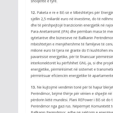
shoqëritë e tyre.
12.
Paketa e re e BE-së e Mbështetjes për Energjin
sjellin 2,5 miliardë euro në investime, do të ndihm
dhe të përshpejtojë tranzicionin energjetik në raj
Para-Anëtarësimit (IPA) dhe përmban masa të me
qytetarëve dhe bizneseve në Ballkanin Perëndimor
mbështetjen e menjëhershme të familjeve të cen
milionë euro të tjera në grante do t’i kushtohen i
pavarësisë energjetike, për të financuar përmirësim
interkonektorët ku përfshihet GNL-ja, si dhe proje
energjetike, përmirësimet në sistemet e transmeti
përmirësuar eficiencën energjetike të apartamente
13.
Ne kujtojmë vendimin tonë për të hapur blerjet
Perëndimor, bëjmë thirrje për vënien e shpejtë në
përdorin këtë mundësi. Plani REPower i BE-së do t
Perëndimor nga gazi rus. Nëpërmjet Komunitetit të 
Ballkanin Perëndimor, edhe në sektorin e energjiv