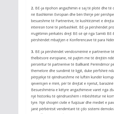
2.
BE-ja ripohon angazhimin e saj të plotë dhe të 
në Bashkimin Evropian dhe bën thirrje për përshpej
besueshme të Partnerëve, te kushtëzimet e drejta d
interesin tonë të përbashkët. BE-ja përshëndet pr
rrugëtimin përkatës drejt BE-së që nga Samiti BE-
përshëndet mbajtjen e Konferencave të para Ndër
3.
BE-ja përshëndet vendosmërinë e partnerëve të 
thelbësore evropiane, në pajtim me të drejtën nd
përsëritur të partnerëve të Ballkanit Perëndimor p
themelore dhe sundimit të ligjit, duke përfshirë 
përpjekje të qëndrueshme në luftën kundër korrupsi
qeverisjen e mirë, për të drejtat e njeriut, barazin
Besueshmëria e këtyre angazhimeve varet nga zba
një historiku të qëndrueshëm i mbështetur në komu
tyre. Një shoqëri civile e fuqizuar dhe mediet e pav
janë përbërësit vendimtarë të çdo sistemi demokr