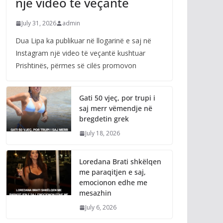
një video të veçantë
July 31, 2026
admin
Dua Lipa ka publikuar në llogarinë e saj në
Instagram një video të veçantë kushtuar
Prishtinës, përmes së cilës promovon
Gati 50 vjeç, por trupi i
saj merr vëmendje në
bregdetin grek
July 18, 2026
Loredana Brati shkëlqen
me paraqitjen e saj,
emocionon edhe me
mesazhin
July 6, 2026