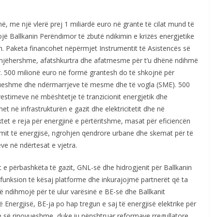
ë, me një vlerë prej 1 miliardë euro në grante të cilat mund të
ojë Ballkanin Perëndimor të zbutë ndikimin e krizës energjetike
on. Paketa financohet nëpërmjet Instrumentit të Asistencës së
njëhershme, afatshkurtra dhe afatmesme për t’u dhënë ndihmë
. 500 milionë euro në formë grantesh do të shkojnë për
ueshme dhe ndërmarrjeve të mesme dhe të vogla (SME). 500
nvestimeve në mbështetje të tranzicionit energjetik dhe
et në infrastrukturën e gazit dhe elektricitetit dhe në
ktet e reja për energjinë e përtëritshme, masat për eficiencën
mit të energjisë, ngrohjen qendrore urbane dhe skemat për të
ve në ndërtesat e vjetra.
 e përbashkëta të gazit, GNL-së dhe hidrogjenit për Ballkanin
 funksion të kësaj platforme dhe inkurajojmë partnerët që ta
ë ndihmojë për të ulur varësinë e BE-së dhe Ballkanit
Energjisë, BE-ja po hap tregun e saj të energjisë elektrike për
e së rinovueshme, duke iu nënshtruar reformave rregullatore.