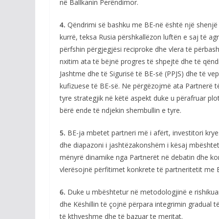
në Ballkanin Perëndimor.
4.
Qëndrimi së bashku me BE-në është një shenjë e
kurrë, teksa Rusia përshkallëzon luftën e saj të ag
përfshin përgjegjësi reciproke dhe vlera të përba
nxitim ata të bëjnë progres të shpejtë dhe të qënd
Jashtme dhe të Sigurisë të BE-së (PPJS) dhe të v
kufizuese të BE-së. Ne përgëzojmë ata Partnerë t
tyre strategjik në këtë aspekt duke u përafruar p
bërë ende të ndjekin shembullin e tyre.
5.
BE-ja mbetet partneri më i afërt, investitori krye
dhe diapazoni i jashtëzakonshëm i kësaj mbështe
mënyrë dinamike nga Partnerët në debatin dhe kom
vlerësojnë përfitimet konkrete të partneritetit me 
6.
Duke u mbështetur në metodologjinë e rishikuar,
dhe Këshillin të çojnë përpara integrimin gradual t
të kthyeshme dhe të bazuar te meritat.