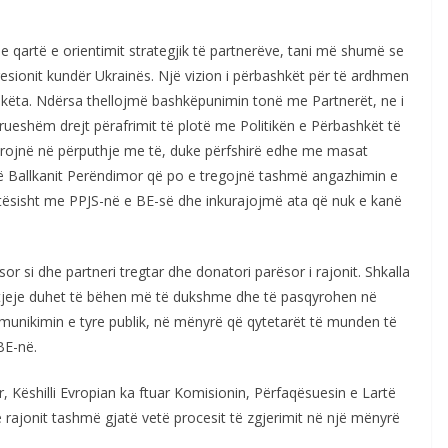
 qartë e orientimit strategjik të partnerëve, tani më shumë se
resionit kundër Ukrainës. Një vizion i përbashkët për të ardhmen
shkëta. Ndërsa thellojmë bashkëpunimin tonë me Partnerët, ne i
rueshëm drejt përafrimit të plotë me Politikën e Përbashkët të
eprojnë në përputhje me të, duke përfshirë edhe me masat
ë Ballkanit Perëndimor që po e tregojnë tashmë angazhimin e
lotësisht me PPJS-në e BE-së dhe inkurajojmë ata që nuk e kanë
sor si dhe partneri tregtar dhe donatori parësor i rajonit. Shkalla
tjeje duhet të bëhen më të dukshme dhe të pasqyrohen në
unikimin e tyre publik, në mënyrë që qytetarët të munden të
BE-në.
 Këshilli Evropian ka ftuar Komisionin, Përfaqësuesin e Lartë
ë rajonit tashmë gjatë vetë procesit të zgjerimit në një mënyrë