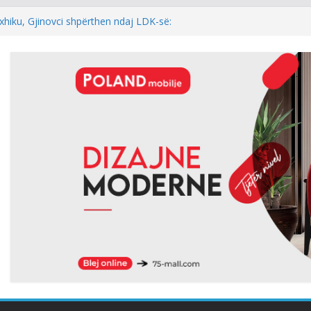
xhiku, Gjinovci shpërthen ndaj LDK-së:
e njëherë…
DINI: NEXHMEDIN ISENI-NEÇKI,
L I TRIMËRISË DHE DINJITETIT
l: Kur rezultati zgjedhor është
 i kryeparlamentarit për LDK’në papritmas
al” dhe pa rëndësi
 Pesë zyrtarët e Listës Serbe do të
ndehur
hur me armatosjen e Serbisë, e quan
onale”