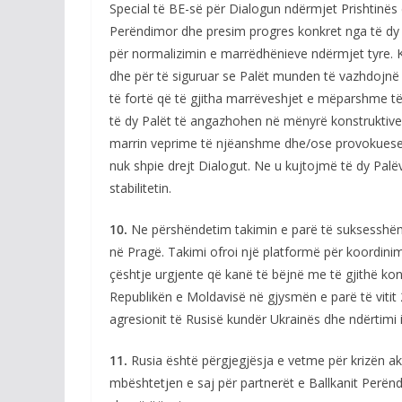
Special të BE-së për Dialogun ndërmjet Prishtinës 
Perëndimor dhe presim progres konkret nga të dy Pa
për normalizimin e marrëdhënieve ndërmjet tyre. Kjo 
dhe për të siguruar se Palët munden të vazhdojnë 
të fortë që të gjitha marrëveshjet e mëparshme të
të dy Palët të angazhohen në mënyrë konstruktive
marrin veprime të njëanshme dhe/ose provokuese
nuk shpie drejt Dialogut. Ne u kujtojmë të dy Palë
stabilitetin.
10.
Ne përshëndetim takimin e parë të suksesshëm t
në Pragë. Takimi ofroi një platformë për koordini
çështje urgjente që kanë të bëjnë me të gjithë ko
Republikën e Moldavisë në gjysmën e parë të vitit 2
agresionit të Rusisë kundër Ukrainës dhe ndërtimi
11.
Rusia është përgjegjësja e vetme për krizën a
mbështetjen e saj për partnerët e Ballkanit Perën