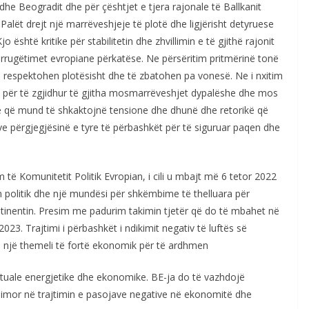
dhe Beogradit dhe për çështjet e tjera rajonale të Ballkanit
lët drejt një marrëveshjeje të plotë dhe ligjërisht detyruese
është kritike për stabilitetin dhe zhvillimin e të gjithë rajonit
rrugëtimet evropiane përkatëse. Ne përsëritim pritmërinë tonë
 respektohen plotësisht dhe të zbatohen pa vonesë. Ne i nxitim
 për të zgjidhur të gjitha mosmarrëveshjet dypalëshe dhe mos
 që mund të shkaktojnë tensione dhe dhunë dhe retorikë që
ve përgjegjësinë e tyre të përbashkët për të siguruar paqen dhe
ë Komunitetit Politik Evropian, i cili u mbajt më 6 tetor 2022
m politik dhe një mundësi për shkëmbime të thelluara për
ntinentin. Presim me padurim takimin tjetër që do të mbahet në
023. Trajtimi i përbashkët i ndikimit negativ të luftës së
 i një themeli të fortë ekonomik për të ardhmen
ktuale energjetike dhe ekonomike. BE-ja do të vazhdojë
dimor në trajtimin e pasojave negative në ekonomitë dhe